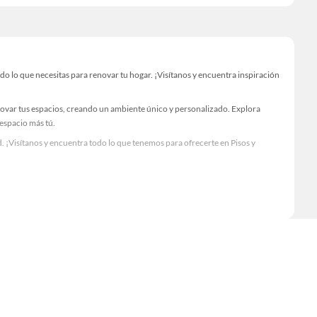
o lo que necesitas para renovar tu hogar. ¡Visítanos y encuentra inspiración
novar tus espacios, creando un ambiente único y personalizado. Explora
 espacio más tú.
 ¡Visítanos y encuentra todo lo que tenemos para ofrecerte en Pisos y
Visítanos y descubre todo lo que tenemos para ofrecerte!
o lo necesario para tus proyectos de renovación y decoración. ¡Visítanos y