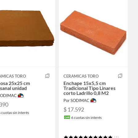
AMICAS TORO
CERAMICAS TORO
dosa 25x25 cm
Enchape 15x5,5 cm
sanal unidad
Tradicional Tipo Linares
corto Ladrillo 0,8 M2
 SODIMAC
Por SODIMAC
.390
$ 17.592
6
cuotas sin interés
6
cuotas sin interés
(1)