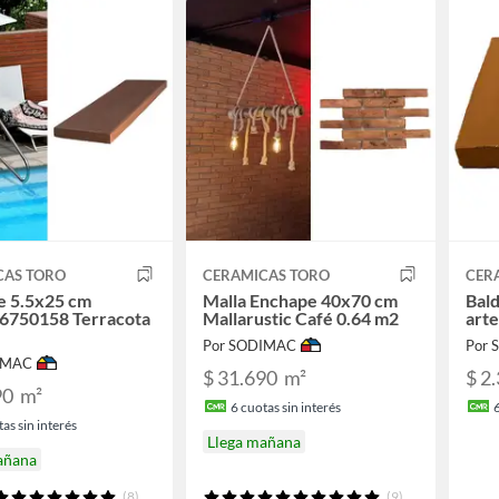
CAS TORO
CERAMICAS TORO
CER
e 5.5x25 cm
Malla Enchape 40x70 cm
Bal
6750158 Terracota
Mallarustic Café 0.64 m2
arte
Por SODIMAC
Por
IMAC
$ 31.690
m²
$ 2
90
m²
6
cuotas sin interés
as sin interés
Llega mañana
añana
(8)
(9)