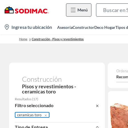
Menú
location-
Ingresa tu ubicación
Asesoría
Constructor
Deco Hogar
Tipos 
icon
Home
Construcción - Pisos y revestimientos
Ordena
Recom
Construcción
Pisos y revestimientos -
ceramicas toro
Resultados
(
17
)
Filtro seleccionado
ceramicas toro
Tipo de Entrega