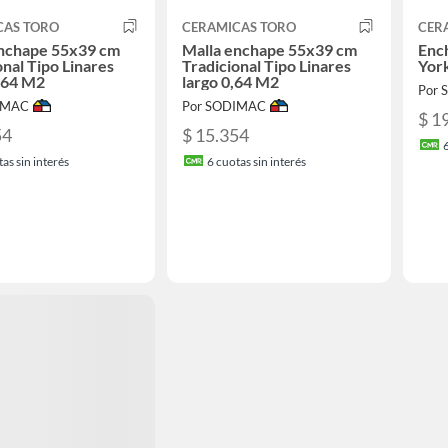
CAS TORO
CERAMICAS TORO
CER
enchape 55x39 cm
Malla enchape 55x39 cm
Enc
onal Tipo Linares
Tradicional Tipo Linares
York
,64 M2
largo 0,64 M2
Por
IMAC
Por SODIMAC
$ 1
54
$ 15.354
as sin interés
6
cuotas sin interés