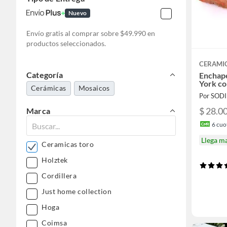
Nuevo
Envío gratis al comprar sobre $49.990 en
productos seleccionados.
CERAMI
Categoría
Enchap
York co
Cerámicas
Mosaicos
Por SOD
$ 28.0
Marca
6
cuot
Llega m
Ceramicas toro
Holztek
Cordillera
Just home collection
Hoga
Coimsa