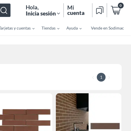
0
Hola
,
Mi
cuenta
Inicia sesión
Tarjetas y cuentas
Tiendas
Ayuda
Vende en Sodimac
1