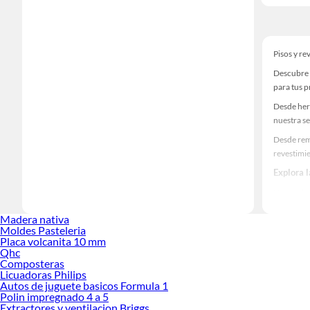
Pisos y re
Descubre 
para tus 
Desde her
nuestra se
Desde remo
revestimi
Explora 
Herramient
Encuentra
Madera nativa
haz tus id
Moldes Pasteleria
Placa volcanita 10 mm
Qhc
Composteras
Licuadoras Philips
Autos de juguete basicos Formula 1
Polin impregnado 4 a 5
Extractores y ventilacion Briggs