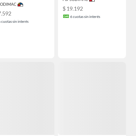
 SODIMAC
$ 19.192
7.592
6
cuotas sin interés
6
cuotas sin interés