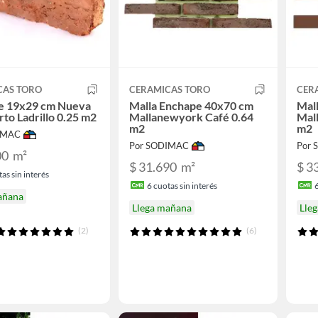
CAS TORO
CERAMICAS TORO
CER
e 19x29 cm Nueva
Malla Enchape 40x70 cm
Mal
rto Ladrillo 0.25 m2
Mallanewyork Café 0.64
Mall
m2
m2
IMAC
Por SODIMAC
Por
00
m²
$ 31.690
m²
$ 3
as sin interés
6
cuotas sin interés
añana
Llega mañana
Lle
(2)
(6)