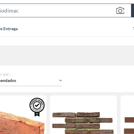
Search
Bar
de Entrega
r por
:
endados