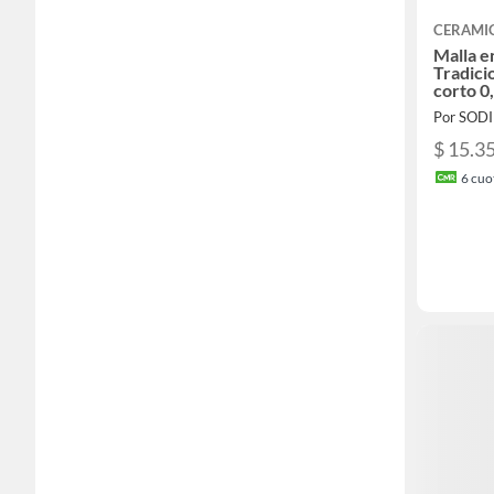
CERAMI
Malla 
Tradici
corto 0
Por SOD
$ 15.3
6
cuot