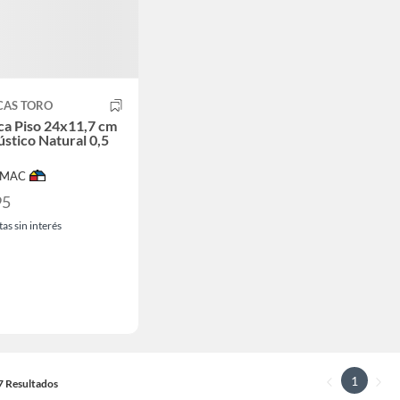
CAS TORO
a Piso 24x11,7 cm
ústico Natural 0,5
IMAC
95
as sin interés
1
17 Resultados