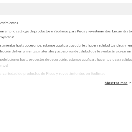
vestimientos
un amplio catálogo de productos en Sodimac para Pisos y revestimientos. Encuentra tod
proyectos!
ramientas hasta accesorios, estamos aquí para ayudarte a hacer realidad tus ideas y re
lección de herramientas, materiales y accesorios de calidad que te ayudarán a crear un
delaciones hasta proyectos de decoración, estamos aquí para hacer tus ideas realidad.
entos!
la variedad de productos de Pisos y revestimientos en Sodimac
as, materiales y accesorios de calidad para tus proyectos y renovación de espacios. ¡
Mostrar más
 una amplia variedad de productos de Pisos y revestimientos en Sodimac. Encuentra tod
eas realidad!