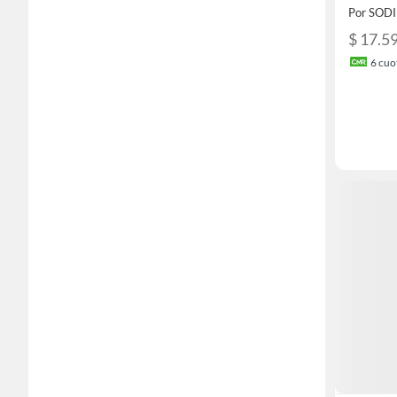
Por SOD
$ 17.5
6
cuot