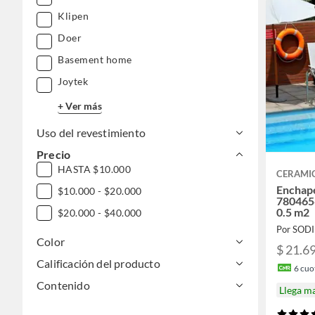
Klipen
Doer
Basement home
Joytek
+ Ver más
Uso del revestimiento
Precio
HASTA $10.000
CERAMI
Enchap
$10.000 - $20.000
780465
0.5 m2
$20.000 - $40.000
Por SOD
Color
$ 21.6
Calificación del producto
6
cuot
Contenido
Llega m