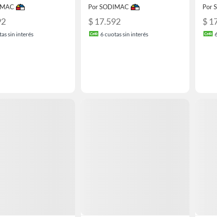
IMAC
Por SODIMAC
Por
92
$ 17.592
$ 1
as sin interés
6
cuotas sin interés