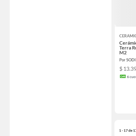
CERAMI
Cerámic
Terra R
M2
Por SOD
$ 13.3
6
cuot
1 - 17 de 