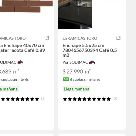
AMICAS TORO
CERAMICAS TORO
la Enchape 40x70 cm
Enchape 5.5x25 cm
aterracota Café 0.89
7804656750394 Café 0.5
m2
 SODIMAC
Por SODIMAC
3.689
m²
$ 27.990
m²
6
cuotas sin interés
6
cuotas sin interés
ga mañana
Llega mañana
(5)
(2)