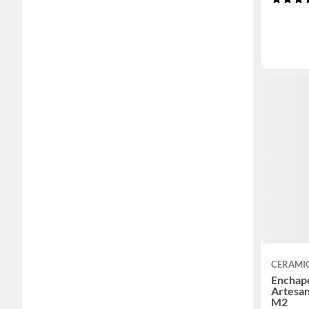
CERAMI
Enchape
Artesana
M2