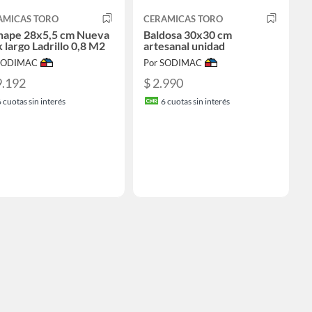
AMICAS TORO
CERAMICAS TORO
hape 28x5,5 cm Nueva
Baldosa 30x30 cm
 largo Ladrillo 0,8 M2
artesanal unidad
 SODIMAC
Por SODIMAC
9.192
$ 2.990
6
cuotas sin interés
6
cuotas sin interés