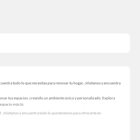
ntra todo lo que necesitas para renovar tu hogar. ¡Visítanos y encuentra
novar tus espacios, creando un ambiente único y personalizado. Explora
 espacio más tú.
. ¡Visítanos y encuentra todo lo que tenemos para ofrecerte en
Visítanos y descubre todo lo que tenemos para ofrecerte!