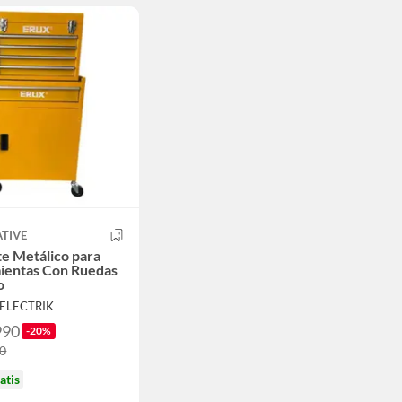
TIVE
e Metálico para
ientas Con Ruedas
o
RELECTRIK
990
-20%
90
atis