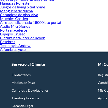
Hamacas Poliéster
Juegos de living Sitial home
Manguera de ducha
Ceramicas de piso Viva
Muebles Castlen
Aire acondicionado 18000 btu portatil
Audio Micrófonos
Porta maceteros
Espejos Crusec
Pintura para interior Revor
Pesebres
Tecnologia Andowl
Alfombras yute
Servicio al Cliente
Mi C
Contáctanos
Regist
Medios de Pago
Cambi
Cambios y Devoluciones
Mis C
Tiendas y horarios
Ayuda
Garantía Legal