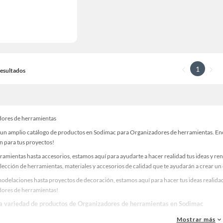
1
 Resultados
ores de herramientas
un amplio catálogo de productos en Sodimac para Organizadores de herramientas. Encue
n para tus proyectos!
ramientas hasta accesorios, estamos aquí para ayudarte a hacer realidad tus ideas y re
lección de herramientas, materiales y accesorios de calidad que te ayudarán a crear un
odelaciones hasta proyectos de decoración, estamos aquí para hacer tus ideas realidad
ores de herramientas!
la variedad de productos de Organizadores de herramientas en Sodimac
as, materiales y accesorios de calidad para tus proyectos y renovación de espacios. ¡
Mostrar más