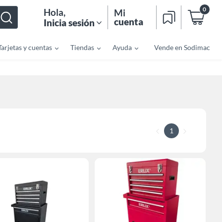
0
Hola
,
Mi
cuenta
Inicia sesión
Tarjetas y cuentas
Tiendas
Ayuda
Vende en Sodimac
1