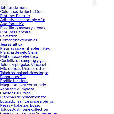
Encuentra
Teteras de mesa
¡Visítanos
Columnas de ducha Doer
Pinturas Pentrilo
Adhesivo de montaje Afix
Audifonos Kz
Plastilinas masas y arenas
Pinturas Ceresita
Revestick
Comedor extensibles
Teja asfaltica
Piscinas spa e inflables Intex
Plancha de pelo Siegen
Matamoscas electrico
Cocinilla de camping y gas
Toldos y pergolas Vincenzi
Microondas Ursus trotter
Taladros inalambricos Ingco
Banquetas Tela
Rodillo bicicleta
Maquinas para cortar pelo
Aspirado y limpieza
Calefont 10 litros
Planchas de policarbonato
Educador sanitario para perros
Pesas y balanzas Bozzo
Toldos Just home collection
Cajas organizadoras Supercenter