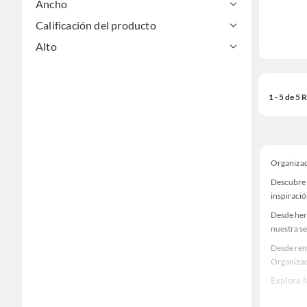
Ancho
Calificación del producto
Alto
1 - 5 de 5
Organizad
Descubre 
inspiració
Desde her
nuestra se
Desde rem
Organizad
Explora 
Herramient