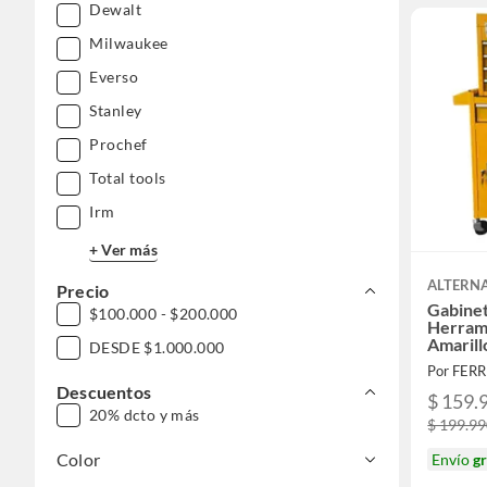
Dewalt
Milwaukee
Everso
Stanley
Prochef
Total tools
Irm
+ Ver más
ALTERNA
Precio
Gabinet
$100.000 - $200.000
Herram
Amarill
DESDE $1.000.000
Por FER
Descuentos
$ 159.
20% dcto y más
$ 199.9
Color
Envío
gr