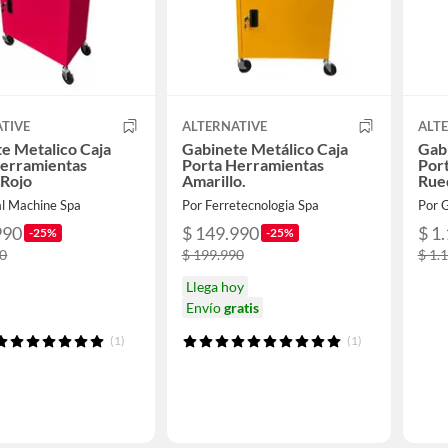
TIVE
ALTERNATIVE
ALT
e Metalico Caja
Gabinete Metálico Caja
Gabi
Herramientas
Porta Herramientas
Por
 Rojo
Amarillo.
Rue
al Machine Spa
Por Ferretecnologia Spa
Por 
990
$ 149.990
$ 1
-25%
-25%
90
$ 199.990
$ 1.
Llega hoy
Envío
gratis
(1)
(1)