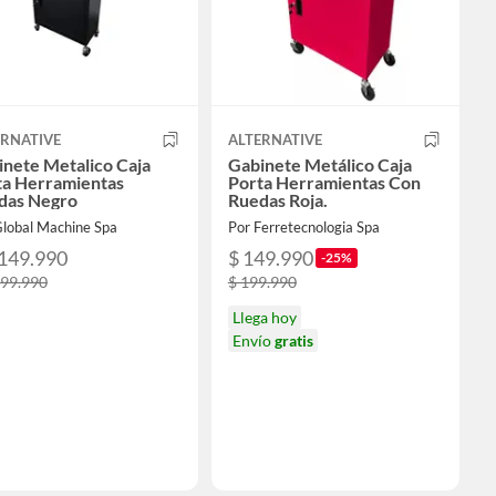
ERNATIVE
ALTERNATIVE
nete Metalico Caja
Gabinete Metálico Caja
ta Herramientas
Porta Herramientas Con
das Negro
Ruedas Roja.
Global Machine Spa
Por Ferretecnologia Spa
.149.990
$ 149.990
-25%
199.990
$ 199.990
Llega hoy
Envío
gratis