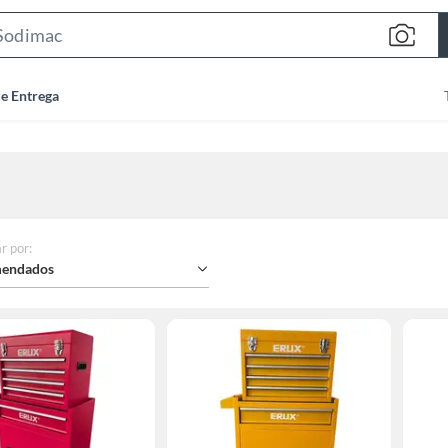
Search
Bar
de Entrega
r por
:
endados