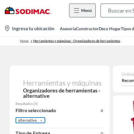
Menú
location-
Ingresa tu ubicación
Asesoría
Constructor
Deco Hogar
Tipos 
icon
Home
Herramientas y máquinas - Organizadores de herramientas
Ordena
Recom
Herramientas y máquinas
Organizadores de herramientas -
alternative
Resultados
(
5
)
Filtro seleccionado
alternative
Tipo de Entrega