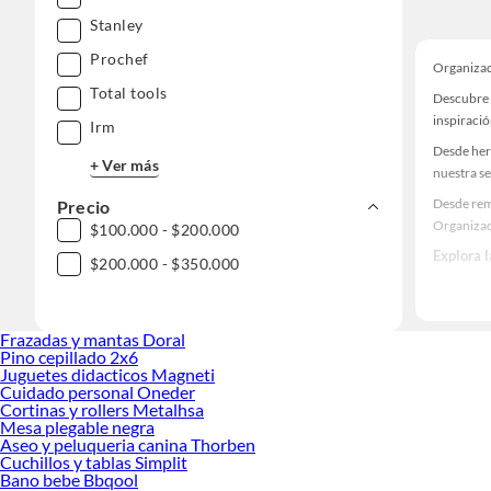
Stanley
Prochef
Organizad
Total tools
Descubre 
inspiració
Irm
Desde her
+ Ver más
nuestra se
Desde rem
Precio
Organizad
$100.000 - $200.000
Explora 
$200.000 - $350.000
Herramient
Encuentra
Frazadas y mantas Doral
¡Visítanos
Pino cepillado 2x6
Juguetes didacticos Magneti
Cuidado personal Oneder
Cortinas y rollers Metalhsa
Mesa plegable negra
Aseo y peluqueria canina Thorben
Cuchillos y tablas Simplit
Bano bebe Bbqool