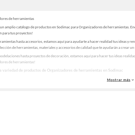
ores de herramientas
un amplio catálogo de productos en Sodimac para Organizadores de herramientas. Encue
n para tus proyectos!
ramientas hasta accesorios, estamos aquí para ayudarte a hacer realidad tus ideas y re
lección de herramientas, materiales y accesorios de calidad que te ayudarán a crear un
odelaciones hasta proyectos de decoración, estamos aquí para hacer tus ideas realidad
ores de herramientas!
la variedad de productos de Organizadores de herramientas en Sodimac
as, materiales y accesorios de calidad para tus proyectos y renovación de espacios. ¡
Mostrar más
 una amplia variedad de productos de Organizadores de herramientas en Sodimac. Encu
 y haz tus ideas realidad!