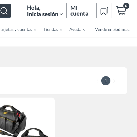
0
Hola
,
Mi
cuenta
Inicia sesión
Tarjetas y cuentas
Tiendas
Ayuda
Vende en Sodimac
1