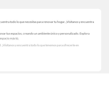
ntra todo lo que necesitas para renovar tu hogar. ¡Visítanos y encuentra
novar tus espacios, creando un ambiente único y personalizado. Explora
 espacio más tú.
. ¡Visítanos y encuentra todo lo que tenemos para ofrecerte en
Visítanos y descubre todo lo que tenemos para ofrecerte!
entra todo lo necesario para tus proyectos de renovación y decoración.