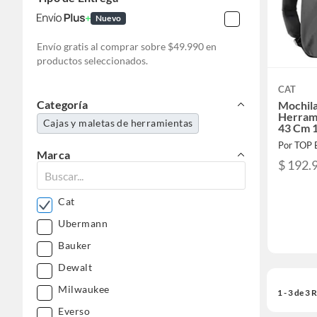
Nuevo
Envío gratis al comprar sobre $49.990 en
productos seleccionados.
CAT
Categoría
Mochila
Herrami
Cajas y maletas de herramientas
43 Cm 1
Por TOP
Marca
$ 192.
Cat
Ubermann
Bauker
Dewalt
Milwaukee
1 - 3 de 3
Everso