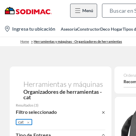
Menú
location-
Ingresa tu ubicación
Asesoría
Constructor
Deco Hogar
Tipos 
icon
Home
Herramientas y máquinas - Organizadores de herramientas
Ordena
Recom
Herramientas y máquinas
Organizadores de herramientas -
cat
Resultados
(
3
)
Filtro seleccionado
cat
Tipo de Entrega