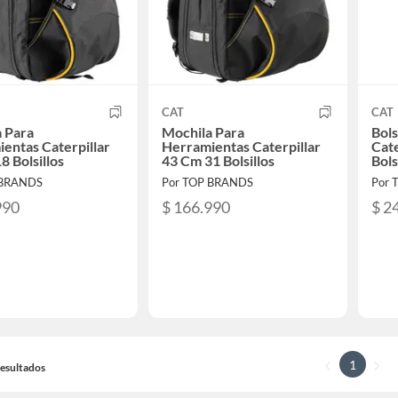
CAT
CAT
 Para
Mochila Para
Bol
entas Caterpillar
Herramientas Caterpillar
Cate
8 Bolsillos
43 Cm 31 Bolsillos
Bols
 BRANDS
Por TOP BRANDS
Por 
990
$ 166.990
$ 2
1
 Resultados