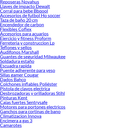
Reposeras Novahus
Llaves de impacto Dewalt
Corral para bebe Bbqool
Accesorios de futbol Ho soccer
Taza de baño 20 cm
Encendedor de carbon
Flexibles Coflex
Accesorios para acuarios
Ejercicio y fitness Proform
Ferreteria y construccion Lp
Teflones y sellos
Audifonos Marshall
Guantes de seguridad Milwaukee
Soldadura estaño
Escuadra rapida
Puente adherente para yeso
Sillas gamer Cougar
Dados Bahco
Colchones inflables Poliéster
Pistola de clavos electrica
Desbrozadoras y orilladoras Stihl
Pinturas Kent
Cajas fuertes Sentrysafe
Motores para portones electricos
Ganchos para cortinas de bano
Climatizacion Innova
Encimera a gas 3
Camarotes