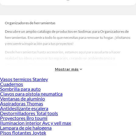
Organizadores de herramientas
Descubre un amplio catálogo de productos en Sodimac para Organizadores de
herramientas. Encuentra todo lo que necesitas para renovar tu hogar. ¡Visítanos
y encuentra inspiración para tus proyectos!
Desde herramientas hasta accesorios, estamos aquí para ayudarte a hacer
realidad tus ideas y renovar tus espacios, creando un ambiente único y
personalizado. Explora nuestra selección de herramientas, materiales y
Mostrar más
accesorios de calidad que te ayudarán a crear un espacio más tú.
Vasos termicos Stanley
Desde remodelaciones hasta proyectos de decoración, estamos aquí para hacer
Cuadernos
tus ideas realidad. ¡Visítanos y encuentra todo lo que tenemos para ofrecerte en
Sombrilla para auto
Organizadores de herramientas!
Clavos para pistola neumatica
Ventanas de aluminio
Explora la variedad de productos de Organizadores de herramientas en
Aspiradoras Thomas
Sodimac
Antideslizante escalera
Destornilladores Total tools
Herramientas, materiales y accesorios de calidad para tus proyectos y
Proyectores Bro toumi
renovación de espacios. ¡Visítanos y descubre todo lo que tenemos para
Iluminacion interior Avc y vell max
ofrecerte!
Lampara de pie halogena
Pisos flotantes Joytek
Encuentra una amplia variedad de productos de Organizadores de