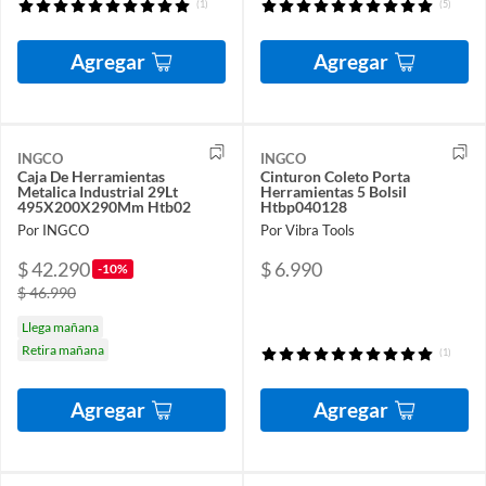
(1)
(5)
Agregar
Agregar
INGCO
INGCO
Caja De Herramientas
Cinturon Coleto Porta
Metalica Industrial 29Lt
Herramientas 5 Bolsil
495X200X290Mm Htb02
Htbp040128
Por INGCO
Por Vibra Tools
$ 42.290
$ 6.990
-10%
$ 46.990
Llega mañana
Retira mañana
(1)
Agregar
Agregar