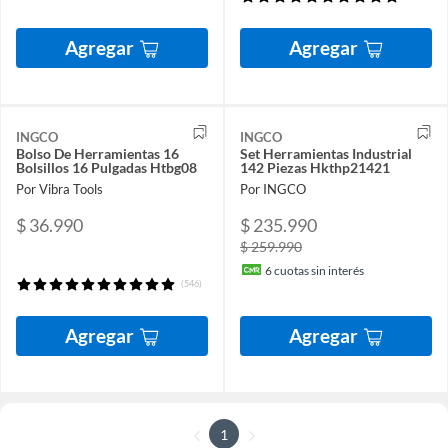
Agregar
Agregar
INGCO
INGCO
Bolso De Herramientas 16
Set Herramientas Industrial
Bolsillos 16 Pulgadas Htbg08
142 Piezas Hkthp21421
Por Vibra Tools
Por INGCO
$ 36.990
$ 235.990
$ 259.990
6
cuotas sin interés
(546)
Agregar
Agregar
1