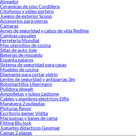
Aireador
herramientas en Sodimac. Encuentra todo lo necesario para tus proyectos de
Ceramicas de piso Cordillera
Citofonos y video portero
renovación y decoración. ¡Visítanos y haz tus ideas realidad!
Juegos de exterior Scoop
Accesorios para sierras
Camaras
Arnes de seguridad y cabos de vida Redline
Camisas casuales
Ferreteria Mundial
Mas utensilios de cocina
Sillas de auto Joie
Baterias de respaldo
Espanta pajaros
Sistema de seguridad para casas
Muebles de cocina
Diamante para cortar vidrio
Lentes de seguridad y antiparras 3m
Rotomartillos Ubermann
Pulidora dewalt
Ampolletas y tubos Ledzone
Cables y alambres electricos Elfle
Manguera 2 pulgadas
Pinturas Revor
Escritorio gamer Vidita
Marquesas y bases de cama
Fitting Blu lock
Juguetes didacticos Geomag
Camas 2 plazas