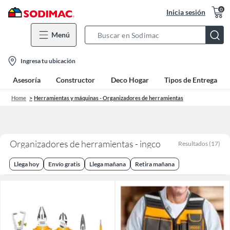
0
Inicia sesión
Menú
Search
Bar
location-
Ingresa tu ubicación
icon
Asesoría
Constructor
Deco Hogar
Tipos de Entrega
Home
Herramientas y máquinas - Organizadores de herramientas
Organizadores de herramientas - ingco
Resultados
(
17
)
Llega hoy
Envío gratis
Llega mañana
Retira mañana