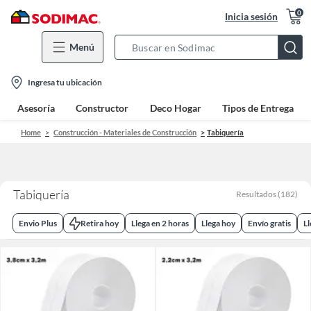
0
Inicia sesión
Menú
Search
Bar
location-
Ingresa tu ubicación
icon
Asesoría
Constructor
Deco Hogar
Tipos de Entrega
Home
Construcción - Materiales de Construcción
Tabiquería
Tabiquería
Resultados
(
182
)
Envio Plus
Retira hoy
Llega en 2 horas
Llega hoy
Envío gratis
L