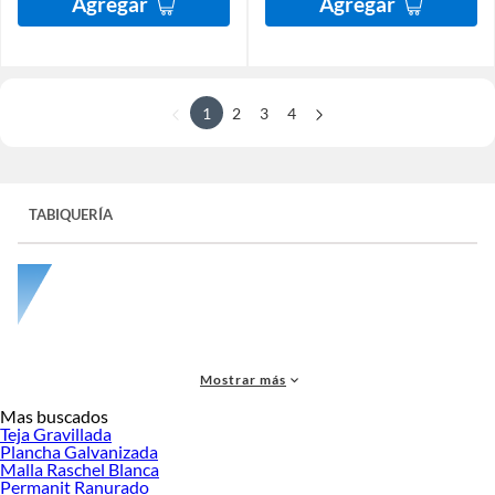
Agregar
Agregar
1
2
3
4
TABIQUERÍA
Mostrar más
Mas buscados
Teja Gravillada
Plancha Galvanizada
Malla Raschel Blanca
Cuando se trata de construcción y diseño interior, la elección de los materiales
Permanit Ranurado
de
tabiquería
es fundamental para la creación de espacios funcionales y