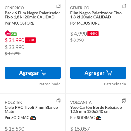
GENERICO
GENERICO
Pack 6 Film Negro Paletizador
Film Negro Paletizador Fixo
Fixo 1,8 kl 20mic CALIDAD
1,8 kl 20mic CALIDAD
Por MOJOSTORE
Por MOJOSTORE
$ 4.990
-44%
$ 31.990
$ 8.990
-33%
$ 33.990
$ 47.990
Agregar
Agregar
Patrocinado
Patrocinado
HOLZTEK
VOLCANITA
Cielo PVC Tivoli 7mm Blanco
Yeso Cartón Borde Rebajado
Mate
12.5 mm 120x240 cm
Por SODIMAC
Por SODIMAC
$ 16.590
$ 15.057