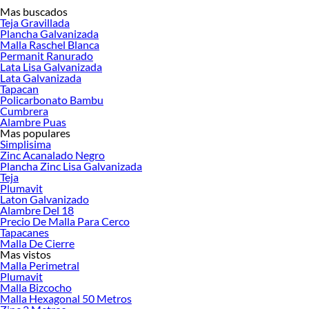
Mas buscados
Teja Gravillada
Plancha Galvanizada
Malla Raschel Blanca
Cuando se trata de construcción y diseño interior, la elección de los materiales
Permanit Ranurado
de
tabiquería
es fundamental para la creación de espacios funcionales y
Lata Lisa Galvanizada
estéticos. En Sodimac contamos con una amplia variedad de productos
Lata Galvanizada
relacionados con la tabiquería, desde planchas y placas hasta elementos
Tapacan
Policarbonato Bambu
esenciales como la Cinta para Juntas.
Cumbrera
Planchas y placas:
Alambre Puas
Mas populares
Nuestra selección de productos incluye elementos de alta calidad como
Simplisima
Planchas de Internit y Fibrocemento, ideales para la creación de tabiques
Zinc Acanalado Negro
Plancha Zinc Lisa Galvanizada
resistentes y duraderos. También ofrecemos Volcanita - Yeso Cartón, un material
Teja
versátil utilizado en la construcción de paredes y cielos rasos. Los sistemas de
Plumavit
Cielo Falso que ponemos a tu disposición son perfectos para lograr un diseño
Laton Galvanizado
interior moderno y funcional. Además, contamos con Pasta para Juntas que
Alambre Del 18
Precio De Malla Para Cerco
facilita la terminación y el acabado impecable de tus proyectos de
tabiquería
.
Tapacanes
Tanto si eres un profesional de la construcción como un entusiasta del bricolaje,
Malla De Cierre
Mas vistos
nuestra tienda te ofrece una amplia gama de productos de
tabiquería
de alta
Malla Perimetral
calidad. Nuestros materiales y productos están diseñados para brindarte
Plumavit
opciones que se adaptan a tus necesidades específicas de construcción y diseño
Malla Bizcocho
interior. Explora nuestra selección y descubre cómo nuestros productos
Malla Hexagonal 50 Metros
de
tabiquería
pueden marcar la diferencia en tus proyectos, garantizando