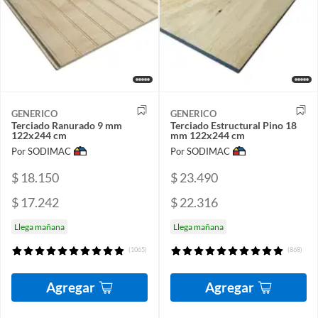
GENERICO
GENERICO
Terciado Ranurado 9 mm
Terciado Estructural Pino 18
122x244 cm
mm 122x244 cm
Por SODIMAC
Por SODIMAC
$ 18.150
$ 23.490
$ 17.242
$ 22.316
Llega mañana
Llega mañana
(1065)
(868)
Agregar
Agregar