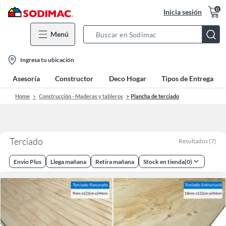
0
Inicia sesión
Menú
Search
Bar
location-
Ingresa tu ubicación
icon
Asesoría
Constructor
Deco Hogar
Tipos de Entrega
Home
Construcción - Maderas y tableros
Plancha de terciado
Terciado
Resultados
(
7
)
Envio Plus
Llega mañana
Retira mañana
Stock en tienda
(
0
)