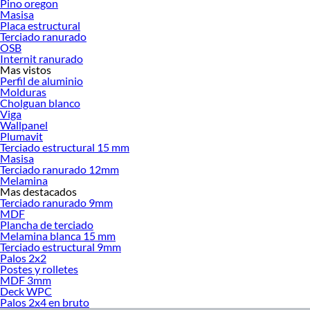
Pino oregon
Masisa
Tipos de terciado
Placa estructural
Terciado ranurado
Terciado estructural: tablero para funciones resistentes en pisos, muros y
OSB
techos
Internit ranurado
Se usa cuando tu proyecto necesita resistencia mecánica y estabilidad. Es una
Mas vistos
Perfil de aluminio
buena opción para tabiquerías, estructuras de piso, envigados y cubiertas.
Molduras
Terciado ranurado: tablero con acabado decorativo para revestimientos
Cholguan blanco
Viga
interiores y muebles
Wallpanel
Se usa principalmente en revestimientos, tabiques decorativos y muebles. Su
Plumavit
Terciado estructural 15 mm
terminación ranurada aporta una apariencia cálida y rústica.
Masisa
Terciado estructural vs. terciado ranurado
Terciado ranurado 12mm
Melamina
Mas destacados
Característica
Terciado Estructural
Terciado Ranurado
Terciado ranurado 9mm
MDF
Acabado
Bruto o cepillado
Ranurado decorativo
Plancha de terciado
Melamina blanca 15 mm
Terciado estructural 9mm
Aplicaciones
Tabiquerías,
Revestimientos de
Palos 2x2
principales
envigados, estructuras
muros, tabiques,
Postes y rolletes
de piso, cubiertas de
confección de muebles
MDF 3mm
techo
Deck WPC
Palos 2x4 en bruto