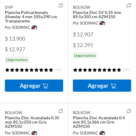
DVP
BOLKOW
Plancha Policarbonato
Plancha Zinc 5V 0.35 mm
Alveolar 4 mm 105x290 cm
89.5x350 cm AZM150
Transparente
Por SODIMAC
Por SODIMAC
$ 12.907
$ 13.900
$ 12.391
$ 12.927
Llega mañana
Llega mañana
(246)
(107)
Agregar
Agregar
BOLKOW
BOLKOW
Plancha Zinc Acanalada 0.35
Plancha Zinc Acanalada 0.4
mm 85.1x250 cm Gris
mm 85.1x366 cm Gris
AZM150
AZM150
Por SODIMAC
Por SODIMAC