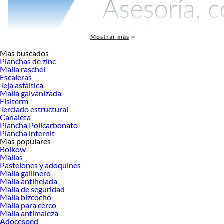
Mostrar más
Mas buscados
Planchas de zinc
Malla raschel
Escaleras
La
techumbre
es uno de los elementos más importantes en la construcción y
Teja asfáltica
protección de cualquier edificación. Su función principal es resguardar los
Malla galvanizada
espacios interiores frente a las condiciones climáticas, como lluvia, viento,
Fisiterm
granizo o radiación solar. Para lograr una cobertura eficaz, duradera y estética,
Terciado estructural
Canaleta
es fundamental elegir los materiales adecuados según el tipo de proyecto. En
Plancha Policarbonato
Sodimac, encontrarás una completa variedad de soluciones para
techumbre
,
Plancha internit
desde planchas metálicas hasta membranas asfálticas, pensadas para todo tipo
Mas populares
de obras residenciales, comerciales o industriales.
Bolkow
Mallas
Techumbre:
Pastelones y adoquines
Malla gallinero
Uno de los productos más comunes en
techumbre
son las planchas de zinc,
Malla antihelada
ampliamente utilizadas por su resistencia, bajo costo y facilidad de instalación.
Malla de seguridad
Son ideales para cobertizos, bodegas, garajes y viviendas, ya que ofrecen una
Malla bizcocho
Malla para cerco
buena protección contra la intemperie. Otra alternativa funcional y estética son
Malla antimaleza
las planchas de policarbonato, que permiten el paso de la luz natural sin
Adocesped