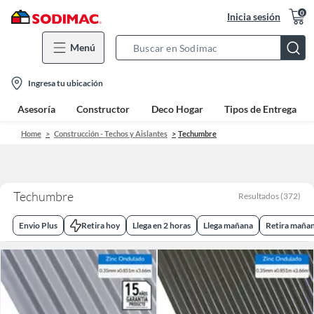
0
Inicia sesión
Menú
Search
Bar
location-
Ingresa tu ubicación
icon
Asesoría
Constructor
Deco Hogar
Tipos de Entrega
Home
Construcción - Techos y Aislantes
Techumbre
Techumbre
Resultados
(
372
)
Envio Plus
Retira hoy
Llega en 2 horas
Llega mañana
Retira maña