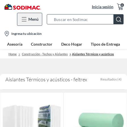
0
Inicia sesión
Menú
Search
Bar
location-
Ingresa tu ubicación
icon
Asesoría
Constructor
Deco Hogar
Tipos de Entrega
Home
Construcción - Techos y Aislantes
Aislantes Térmicos y acústicos
Aislantes Térmicos y acústicos - feltrex
Resultados
(
4
)