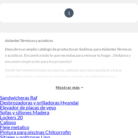
1
Aislantes Térmicos y acústicos
Descubre un amplio catálogo de productos en Sodimac para Aislantes Térmicos
y acústicos. Encuentra todo lo que necesitas para renovar tu hogar. ¡Visítanos y
encuentra inspiración para tus proyectos!
Desde herramientas hasta accesorios, estamos aquí para ayudarte a hacer
realidad tus ideas y renovar tus espacios, creando un ambiente único y
personalizado. Explora nuestra selección de herramientas, materiales y
Mostrar más
accesorios de calidad que te ayudarán a crear un espacio más tú.
Sandwicheras Raf
Desde remodelaciones hasta proyectos de decoración, estamos aquí para hacer
Desbrozadoras y orilladoras Hyundai
tus ideas realidad. ¡Visítanos y encuentra todo lo que tenemos para ofrecerte en
Elevador de placas de yeso
Aislantes Térmicos y acústicos!
Sofas y sillones Madera
Lockers 20
Explora la variedad de productos de Aislantes Térmicos y acústicos en
Calipso
Sodimac
Fleje metalico
Pintura para piscinas Chilcorrofin
Herramientas, materiales y accesorios de calidad para tus proyectos y
Sitiales y poltronas Lino