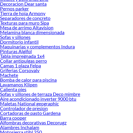
renovación de espacios. ¡Visítanos y descubre todo lo que tenemos para
Decoracion Dear santa
ofrecerte!
Pernos parker
Tierra de hoja Armony
Encuentra una amplia variedad de productos de Aislantes Térmicos y acústicos
Separadores de concreto
en Sodimac. Encuentra todo lo necesario para tus proyectos de renovación y
Texturas para muro Sipa
Mesa de arrimo Altavision
decoración. ¡Visítanos y haz tus ideas realidad!
Melamina blanca dimensionada
Sofas y sillones
Dormitorio infantil
Maquinarias y complementos Indura
Pinturas Algifol
Tabla impregnada 1x4
Collar antipulgas perro
Camas 1 plaza Felpa
Griferias Corsovalv
Machete
Bomba de calor para piscina
Lavamanos Klipen
Calienta pies
Sofas y sillones de terraza Deco mimbre
Aire acondicionado inverter 9000 btu
Maletas National geographic
Controlador de presion
Cortadoras de pasto Gardena
Barra cooper
Alfombras decorativas Decorugz
Alambres Inchalam
Motosierra stihl 250