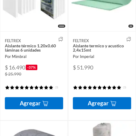
FELTREX
FELTREX
Aislante térmico 1.20x0.60
Aislante termico y acustico
láminas 6 unidades
2,4x15mt
Por Mimbral
Por Imperial
$ 16.490
$ 51.990
-37%
$ 25.990
(3)
(3)
Agregar
Agregar