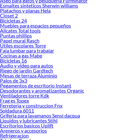
Aseo para gatos y peluqueria Furminator
Explora la variedad de productos de Sondas Vibradoras y Unidades
Esmaltes sinteticos Sherwin williams
Motrices en Sodimac
Platachos y planas Hela
Closet 2
Herramientas, materiales y accesorios de calidad para tus proyectos y
Bicicletas 24
renovación de espacios. ¡Visítanos y descubre todo lo que tenemos para
Muebles para espacios pequeños
ofrecerte!
Alicates Total tools
Puntas phillips
Encuentra una amplia variedad de productos de Sondas Vibradoras y Unidades
Papel mural Rasch
Motrices en Sodimac. Encuentra todo lo necesario para tus proyectos de
Utiles escolares Torre
Faja lumbar para trabajar
renovación y decoración. ¡Visítanos y haz tus ideas realidad!
Cocinas a gas Mabe
Bicicletas 16
Audio y video para autos
Riego de jardin Gardtech
Mesas de terraza Aluminio
Palos de 3x3
Pegamentos de escritorio Instant
Desodorantes y aromatizantes Organic
Ventiladores torre Kdk
Frag es Topex
Ferreteria y construccion Fnx
Soldadura 6011
Griferia para lavamanos Sensi dacqua
Liquidos y lubricantes Stihl
Escritorios basicos Uplift
Areneros y accesorios
Refrigeracion