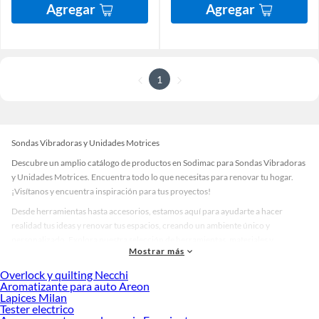
Agregar
Agregar
1
Sondas Vibradoras y Unidades Motrices
Descubre un amplio catálogo de productos en Sodimac para Sondas Vibradoras
y Unidades Motrices. Encuentra todo lo que necesitas para renovar tu hogar.
¡Visítanos y encuentra inspiración para tus proyectos!
Desde herramientas hasta accesorios, estamos aquí para ayudarte a hacer
realidad tus ideas y renovar tus espacios, creando un ambiente único y
personalizado. Explora nuestra selección de herramientas, materiales y
Mostrar más
accesorios de calidad que te ayudarán a crear un espacio más tú.
Overlock y quilting Necchi
Desde remodelaciones hasta proyectos de decoración, estamos aquí para hacer
Aromatizante para auto Areon
tus ideas realidad. ¡Visítanos y encuentra todo lo que tenemos para ofrecerte en
Lapices Milan
Sondas Vibradoras y Unidades Motrices!
Tester electrico