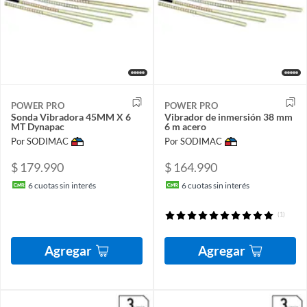
POWER PRO
POWER PRO
Sonda Vibradora 45MM X 6
Vibrador de inmersión 38 mm
MT Dynapac
6 m acero
Por SODIMAC
Por SODIMAC
$ 179.990
$ 164.990
6
cuotas sin interés
6
cuotas sin interés
(1)
Agregar
Agregar