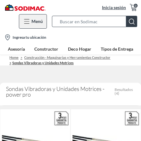
0
Inicia sesión
Menú
Search
Bar
location-
Ingresa tu ubicación
icon
Asesoría
Constructor
Deco Hogar
Tipos de Entrega
Home
Construcción - Maquinarias y Herramientas Constructor
Sondas Vibradoras y Unidades Motrices
Sondas Vibradoras y Unidades Motrices -
Resultados
power pro
(
4
)