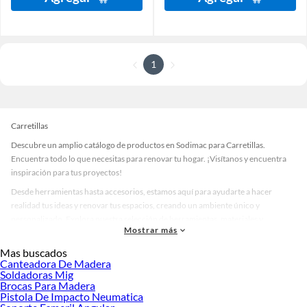
1
Carretillas
Descubre un amplio catálogo de productos en Sodimac para Carretillas.
Encuentra todo lo que necesitas para renovar tu hogar. ¡Visítanos y encuentra
inspiración para tus proyectos!
Desde herramientas hasta accesorios, estamos aquí para ayudarte a hacer
realidad tus ideas y renovar tus espacios, creando un ambiente único y
personalizado. Explora nuestra selección de herramientas, materiales y
Mostrar más
accesorios de calidad que te ayudarán a crear un espacio más tú.
Mas buscados
Desde remodelaciones hasta proyectos de decoración, estamos aquí para hacer
Canteadora De Madera
tus ideas realidad. ¡Visítanos y encuentra todo lo que tenemos para ofrecerte en
Soldadoras Mig
Carretillas!
Brocas Para Madera
Pistola De Impacto Neumatica
Explora la variedad de productos de Carretillas en Sodimac