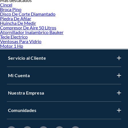
Mas destacados
Cincel
Broca Pino
Disco De Corte Diamantado
Piedra De Afilar
Huincha De Medir
Compresor De Aire 50 Litros
Atornillador Inalambrico Bauker
Tecle Electrico
Ventosas Para Vidrio
Motor 1 Hp
Servicio al Cliente
Mi Cuenta
Nuestra Empresa
Comunidades