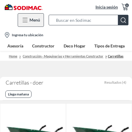
0
Inicia sesión
Menú
Search
Bar
location-
Ingresa tu ubicación
icon
Asesoría
Constructor
Deco Hogar
Tipos de Entrega
Home
Construcción - Maquinarias y Herramientas Constructor
Carretillas
Carretillas - doer
Resultados
(
4
)
Llega mañana