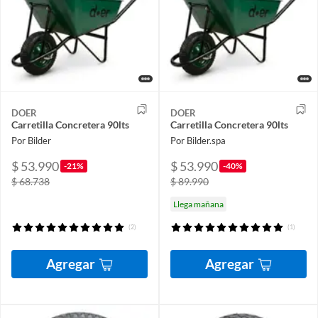
DOER
DOER
Carretilla Concretera 90lts
Carretilla Concretera 90lts
Por Bilder
Por Bilder.spa
$ 53.990
$ 53.990
-21%
-40%
$ 68.738
$ 89.990
Llega mañana
(2)
(1)
Agregar
Agregar