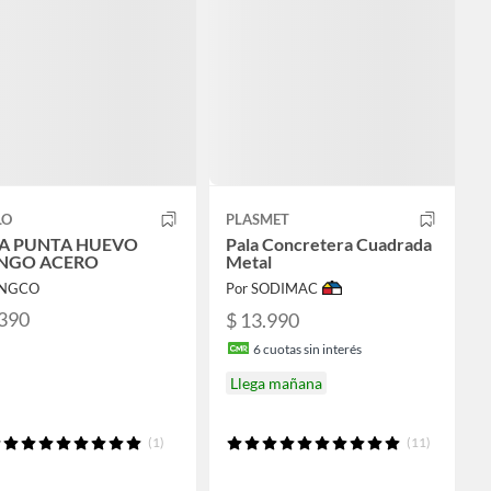
LO
PLASMET
A PUNTA HUEVO
Pala Concretera Cuadrada
NGO ACERO
Metal
INGCO
Por SODIMAC
.390
$ 13.990
6
cuotas sin interés
Llega mañana
(1)
(11)