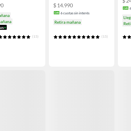
$ 2
90
$ 14.990
6
cuotas sin interés
añana
Lle
mañana
Retira mañana
Ret
us
+
(15)
(15)