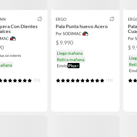
ANN
ERGO
ERG
yera Con Dientes
Pala Punta huevo Acero
Pal
aíces
Cua
Por SODIMAC
IMAC
Por
$ 9.990
90
$ 9
Llega mañana
as sin interés
Lle
Retira mañana
Ret
mañana
Envío
Plus
+
Env
(11)
(11)