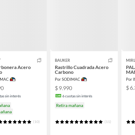
T
BAUKER
MIR
arbonera Acero
Rastrillo Cuadrada Acero
PAL
o
Carbono
MA
IMAC
Por SODIMAC
Por 
$ 6
90
$ 9.990
as sin interés
6
cuotas sin interés
añana
Retira mañana
mañana
(10)
(11)