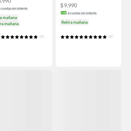
4.990
$ 9.990
6
cuotas sin interés
6
cuotas sin interés
ga mañana
Retira mañana
ira mañana
(9)
(8)