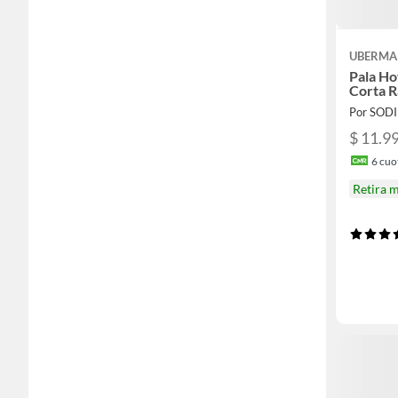
UBERM
Pala Ho
Corta R
Por SOD
$ 11.9
6
cuot
Retira 