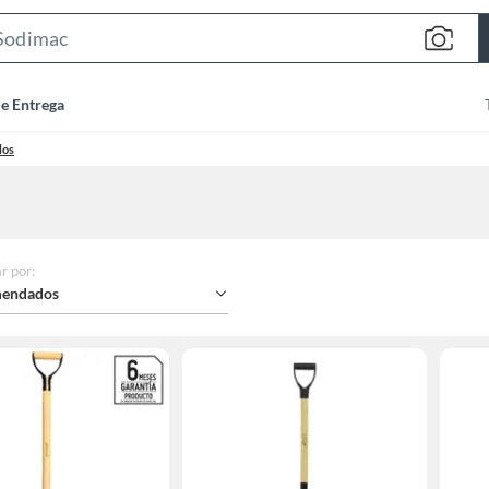
Search
Bar
de Entrega
los
r por
:
endados