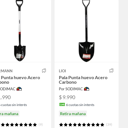
RMANN
LIOI
a Punta huevo Acero
Pala Punta huevo Acero
bono
Carbono
 SODIMAC
Por SODIMAC
1.990
$ 9.990
6
cuotas sin interés
6
cuotas sin interés
ira mañana
Retira mañana
(9)
(39)