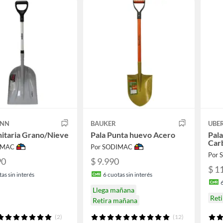
ANN
BAUKER
UBE
nitaria Grano/Nieve
Pala Punta huevo Acero
Pal
Car
IMAC
Por SODIMAC
Por
90
$ 9.990
$ 1
as sin interés
6
cuotas sin interés
Llega mañana
Ret
Retira mañana
(2)
(12)