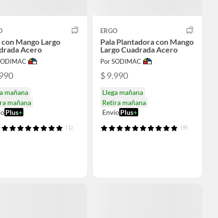
O
ERGO
a con Mango Largo
Pala Plantadora con Mango
drada Acero
Largo Cuadrada Acero
 SODIMAC
Por SODIMAC
.990
$ 9.990
ga mañana
Llega mañana
ira mañana
Retira mañana
ío
Plus
+
Envío
Plus
+
(1)
(9)