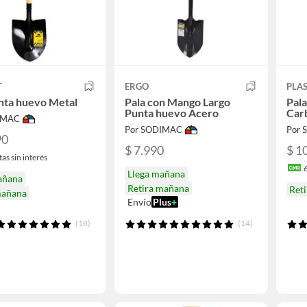
T
ERGO
PLA
nta huevo Metal
Pala con Mango Largo
Pal
Punta huevo Acero
Car
IMAC
Por SODIMAC
Por
90
$ 7.990
$ 1
as sin interés
Llega mañana
añana
Retira mañana
Ret
mañana
Envío
Plus
+
(18)
(14)