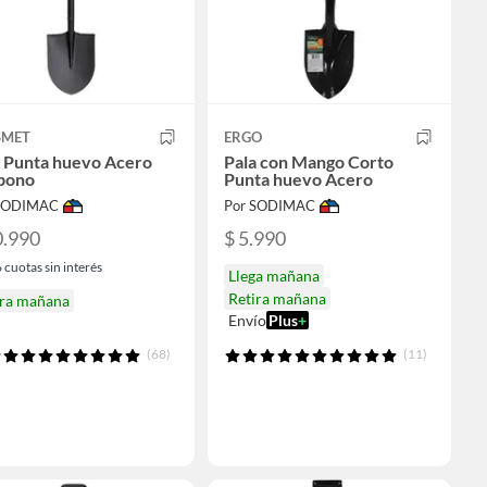
SMET
ERGO
a Punta huevo Acero
Pala con Mango Corto
bono
Punta huevo Acero
 SODIMAC
Por SODIMAC
0.990
$ 5.990
6
cuotas sin interés
Llega mañana
Retira mañana
ira mañana
Envío
Plus
+
(68)
(11)