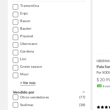
Tramontina
Ergo
Rayun
Bauker
Plasmet
Ubermann
Gardena
Lioi
UBERM
Pala Sa
Green season
Por SOD
Movi
$ 20.9
+ Ver más
6
cuot
Vendido por
Otros vendedores
(77)
Sodimac
(38)