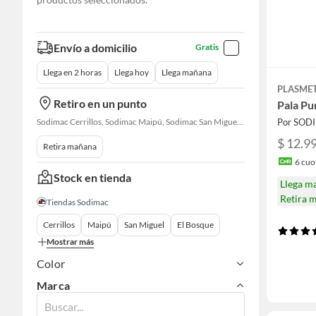
Envío a domicilio
Gratis
Llega en 2 horas
Llega hoy
Llega mañana
PLASME
Retiro en un punto
Pala Pu
Sodimac Cerrillos, Sodimac Maipú, Sodimac San Miguel, Sodimac El Bosque, Sodimac San Bernardo, Constructor Cantagallo, Sodimac Talagante, Sodimac San Fernando
Por SOD
$ 12.9
Retira mañana
6
cuot
Stock en tienda
Llega m
Retira 
Tiendas Sodimac
Cerrillos
Maipú
San Miguel
El Bosque
Mostrar más
Color
Marca