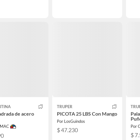
TINA
TRUPER
TRU
adrada de acero
PICOTA 25 LBS Con Mango
Pal
Puñ
Por LosGuindos
IMAC
Por 
$ 47.230
$ 7
90