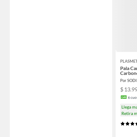
PLASME
Pala C
Carbon
Por SOD
$ 13.9
6
cuot
Llega m
Retira 