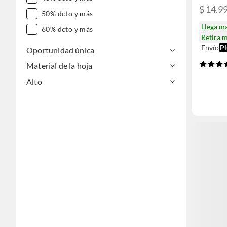
$ 14.9
50% dcto y más
Llega m
60% dcto y más
Retira 
Envío
Pl
Oportunidad única
Material de la hoja
Alto