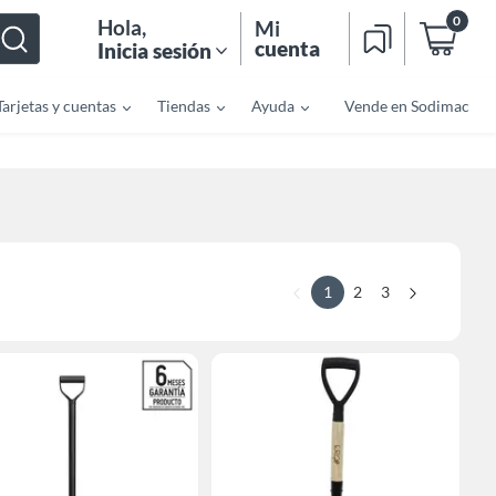
0
Hola
,
Mi
cuenta
Inicia sesión
Tarjetas y cuentas
Tiendas
Ayuda
Vende en Sodimac
1
2
3