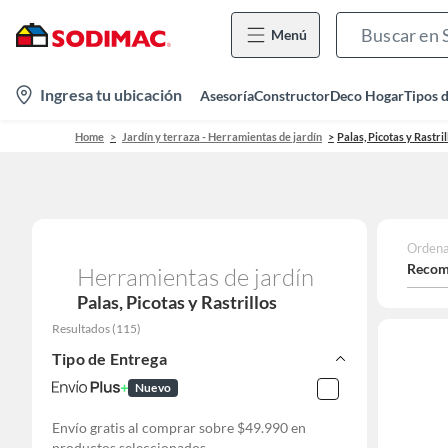
Menú
location-
Ingresa tu ubicación
Asesoría
Constructor
Deco Hogar
Tipos 
icon
Home
Jardín y terraza - Herramientas de jardín
Palas, Picotas y Rastril
Ordena
Recom
Herramientas de jardín
Palas, Picotas y Rastrillos
Resultados
(
115
)
Tipo de Entrega
Nuevo
Envío gratis al comprar sobre $49.990 en
productos seleccionados.