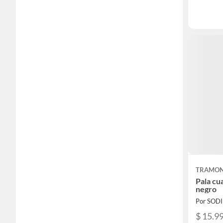
TRAMON
Pala cu
negro
Por SOD
$ 15.9