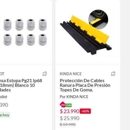
OT
KINDA NICE
nsa Estopa Pg21 Ip68
Protección De Cables
-18mm) Blanco 10
Ranura Placa De Presión
dades
Topes De Goma.
oliot
Por KINDA NICE
.390
$ 23.990
-60%
a hoy
$ 25.990
$ 59.990