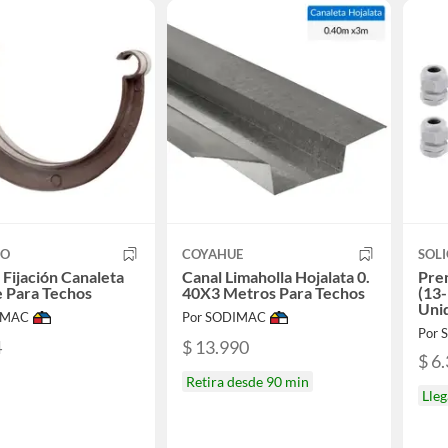
CO
COYAHUE
SOLI
Fijación Canaleta
Canal Limaholla Hojalata 0.
Pre
 Para Techos
40X3 Metros Para Techos
(13
Uni
IMAC
Por SODIMAC
Por S
4
$ 13.990
$ 6
Retira desde 90 min
Lleg