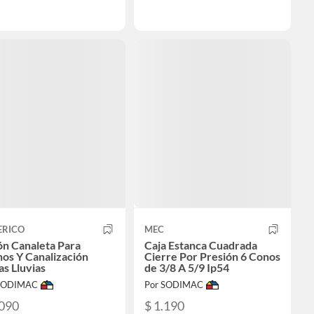
ERICO
MEC
ón Canaleta Para
Caja Estanca Cuadrada
os Y Canalización
Cierre Por Presión 6 Conos
s Lluvias
de 3/8 A 5/9 Ip54
 SODIMAC
Por SODIMAC
.090
$ 1.190