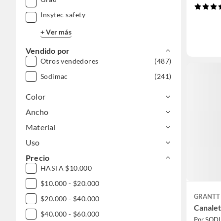
Insytec safety
+ Ver más
Vendido por
Otros vendedores
(487)
Sodimac
(241)
Color
Ancho
Material
Uso
Precio
HASTA $10.000
$10.000 - $20.000
GRANTT
$20.000 - $40.000
Canale
$40.000 - $60.000
Por SOD