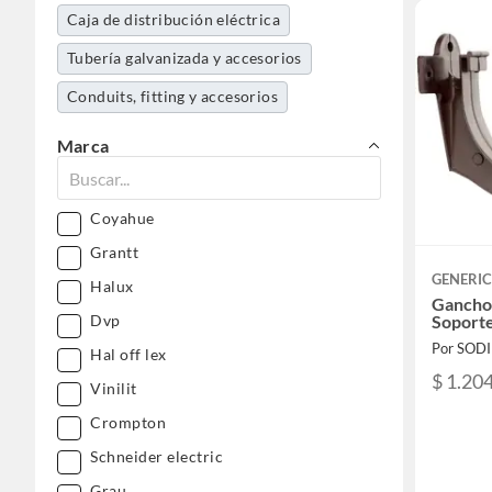
Caja de distribución eléctrica
Tubería galvanizada y accesorios
Conduits, fitting y accesorios
Marca
Coyahue
Grantt
GENERI
Halux
Gancho 
Dvp
Soporte
Por SOD
Hal off lex
$ 1.20
Vinilit
Crompton
Schneider electric
Grau