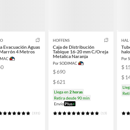
CO
HOFFENS
HAL 
a Evacuación Aguas
Caja de Distribución
Tubo
 Marrón 4 Metros
Tabique 16-20 mm C/Oreja
hal
Metalica Naranja
IMAC
Por
Por SODIMAC
40
$ 1
$ 690
$ 1
$ 621
Lle
Llega en
2 horas
Reti
Retira desde 90 min
Envío
Plus
+
(331)
(13)