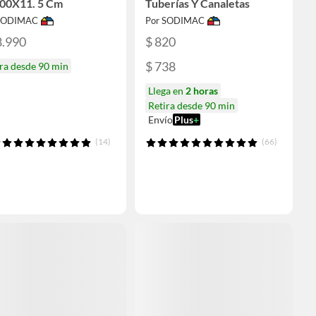
00X11. 5 Cm
Tuberías Y Canaletas
 SODIMAC
Por SODIMAC
8.990
$ 820
$ 738
ra desde 90 min
Llega en
2 horas
Retira desde 90 min
Envío
Plus
+
(14)
(66)