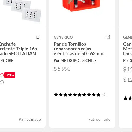
GENERICO
GEN
Enchufe
Par de Tornillos
Cana
riente Triple 16a
reparadores cajas
Met
cado SEC ITALIAN
eléctricas de 50 - 62mm
Dura
alto universal
OSTORE
Por METROPOLIS CHILE
Por
$ 5.990
$ 1
90
-23%
$ 1
90
(2)
Patrocinado
Patrocinado