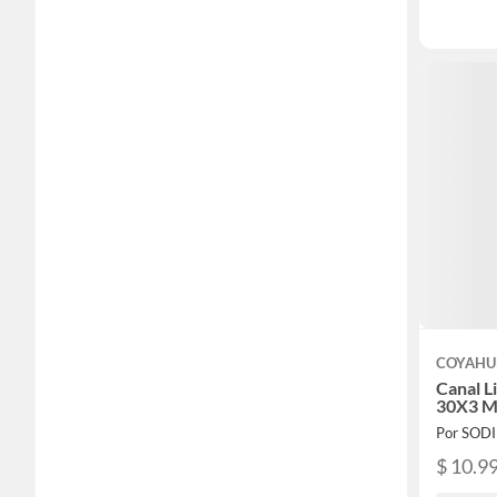
COYAHU
Canal L
30X3 M
Por SOD
$ 10.9