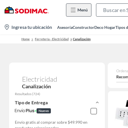
Menú
location-
Ingresa tu ubicación
Asesoría
Constructor
Deco Hogar
Tipos 
icon
Home
Ferretería - Electricidad
Canalización
Ordena
Recom
Electricidad
Canalización
Resultados
(
724
)
Tipo de Entrega
Nuevo
Envío gratis al comprar sobre $49.990 en
productos seleccionados.