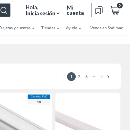
0
Hola
,
Mi
cuenta
Inicia sesión
Tarjetas y cuentas
Tiendas
Ayuda
Vende en Sodimac
...
1
2
3
16