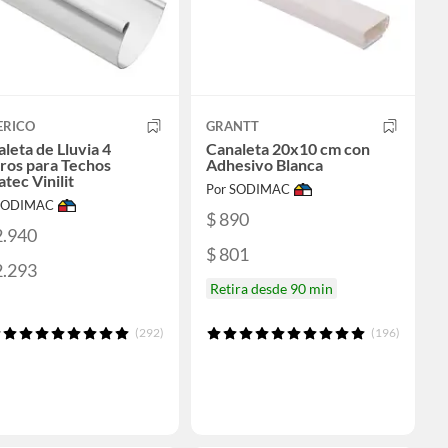
ERICO
GRANTT
leta de Lluvia 4
Canaleta 20x10 cm con
ros para Techos
Adhesivo Blanca
tec Vinilit
Por SODIMAC
 SODIMAC
$ 890
2.940
$ 801
2.293
Retira desde 90 min
(292)
(196)