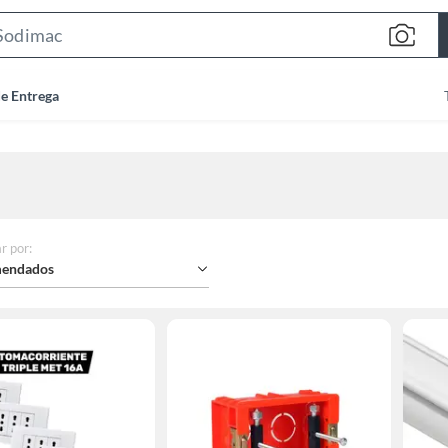
Search
Bar
de Entrega
r por
:
endados