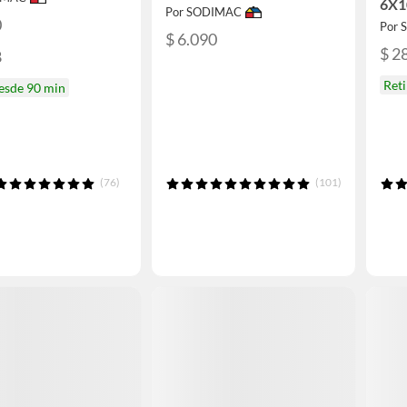
6X1
Por SODIMAC
0
Por
$ 6.090
$ 2
8
Reti
desde 90 min
(76)
(101)