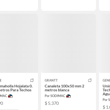
E
GRANTT
GEN
imaholla Hojalata 0.
Canaleta 100x50 mm 2
Uni
etros Para Techos
metros blanca
Tech
Agua
IMAC
Por SODIMAC
Por
90
$ 5.370
$ 1