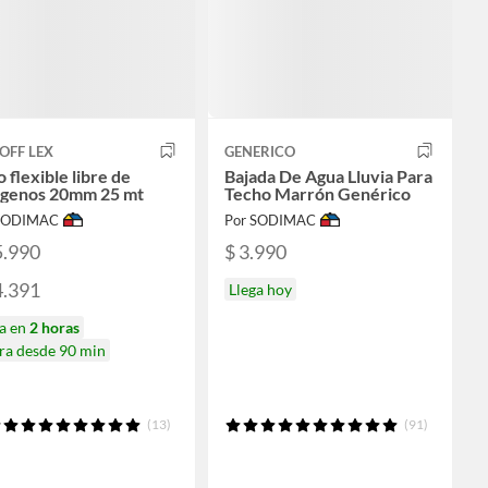
OFF LEX
GENERICO
 flexible libre de
Bajada De Agua Lluvia Para
ogenos 20mm 25 mt
Techo Marrón Genérico
 SODIMAC
Por SODIMAC
5.990
$ 3.990
4.391
Llega hoy
ga en
2 horas
ra desde 90 min
(13)
(91)