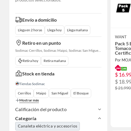
Envío a domicilio
Llega en 2 horas
Llega hoy
Llega mañana
WANT
Retiro en un punto
Pack 5 
Tomacor
Sodimac Cerrillos, Sodimac Maipú, Sodimac San Miguel, Sodimac El Bosque, Sodimac San Bernardo, Constructor Cantagallo, Sodimac Talagante, Sodimac San Fernando
Certifi
Por MOJ
Retira hoy
Retira mañana
Stock en tienda
$ 16.9
$ 18.9
Tiendas Sodimac
$ 21.990
Cerrillos
Maipú
San Miguel
El Bosque
Mostrar más
Calificación del producto
Categoría
Canaleta eléctrica y accesorios