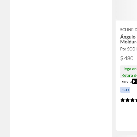
SCHNEID
Ángulo 
Moldura
Por SOD
$ 480
Llega e
Retira 
Envío
Pl
ECO