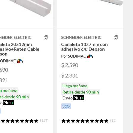
EIDER ELECTRIC
SCHNEIDER ELECTRIC
aleta 20x12mm
Canaleta 13x7mm con
esivo+Reten Cable
adhesivo c/u Dexson
son
Por SODIMAC
 SODIMAC
$ 2.590
.690
$ 2.331
.321
Llega mañana
ga mañana
Retira desde 90 min
ra desde 90 min
Envío
Plus
+
ío
Plus
+
ECO
(127)
(62)