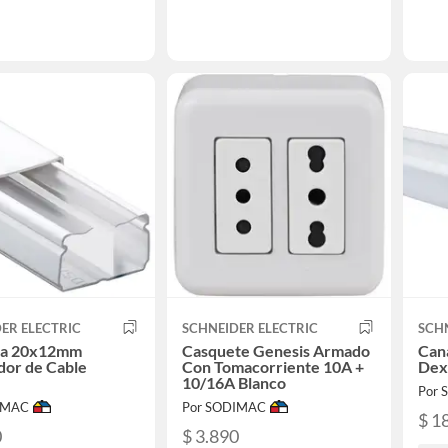
ER ELECTRIC
SCHNEIDER ELECTRIC
SCHN
ta 20x12mm
Casquete Genesis Armado
Can
dor de Cable
Con Tomacorriente 10A +
Dex
n
10/16A Blanco
Por
IMAC
Por SODIMAC
$ 1
0
$ 3.890