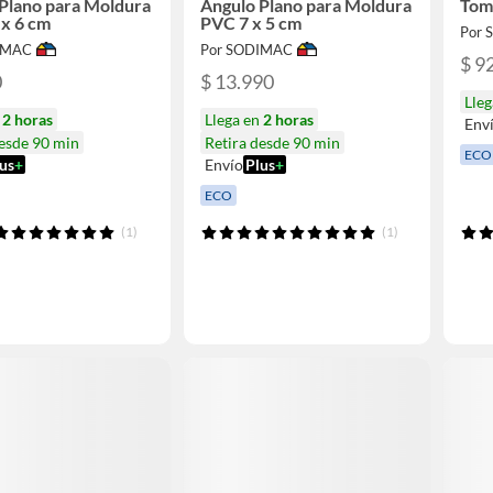
Plano para Moldura
Ángulo Plano para Moldura
Tom
x 6 cm
PVC 7 x 5 cm
Por
IMAC
Por SODIMAC
$ 9
0
$ 13.990
Lle
n
2 horas
Llega en
2 horas
Env
desde 90 min
Retira desde 90 min
ECO
us
+
Envío
Plus
+
ECO
(1)
(1)