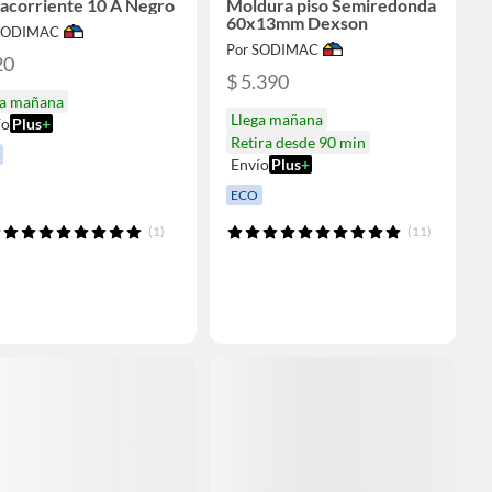
acorriente 10 A Negro
Moldura piso Semiredonda
60x13mm Dexson
 SODIMAC
Por SODIMAC
20
$ 5.390
ga mañana
Llega mañana
ío
Plus
+
Retira desde 90 min
Envío
Plus
+
ECO
(1)
(11)