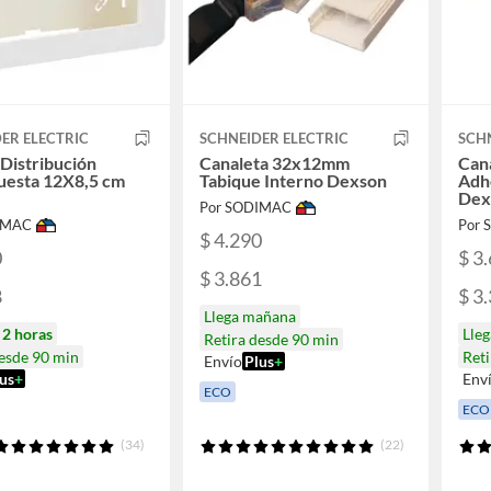
ER ELECTRIC
SCHNEIDER ELECTRIC
SCHN
 Distribución
Canaleta 32x12mm
Can
uesta 12X8,5 cm
Tabique Interno Dexson
Adh
Dex
Por SODIMAC
IMAC
Por
$ 4.290
0
$ 3
$ 3.861
8
$ 3
Llega mañana
n
2 horas
Lle
Retira desde 90 min
desde 90 min
Reti
Envío
Plus
+
us
+
Env
ECO
ECO
(34)
(22)