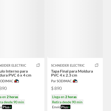
EIDER ELECTRIC
SCHNEIDER ELECTRIC
lo Interno para
Tapa Final para Moldura
dura PVC 6 x 4 cm
PVC 4 x 2.3 cm
 SODIMAC
Por SODIMAC
.890
$ 890
ga en
2 horas
Llega en
2 horas
ra desde 90 min
Retira desde 90 min
ío
Plus
+
Envío
Plus
+