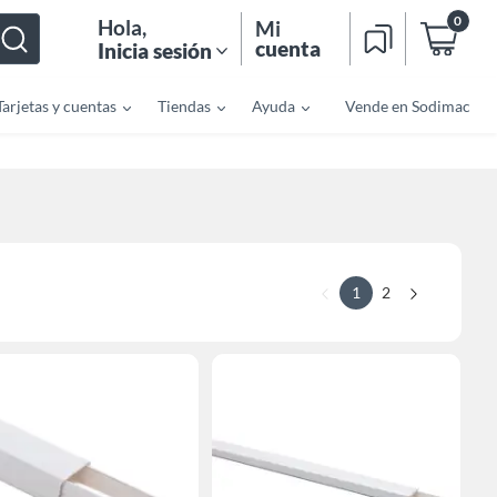
0
Hola
,
Mi
cuenta
Inicia sesión
Tarjetas y cuentas
Tiendas
Ayuda
Vende en Sodimac
1
2