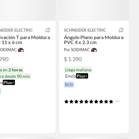
EIDER ELECTRIC
SCHNEIDER ELECTRIC
ivación T para Moldura
Ángulo Plano para Moldura
 11 x 6 cm
PVC 4 x 2.3 cm
 SODIMAC
Por SODIMAC
.990
$ 1.390
ga en
2 horas
Llega mañana
Envío
Plus
+
ra desde 90 min
ío
Plus
+
ECO
(4)