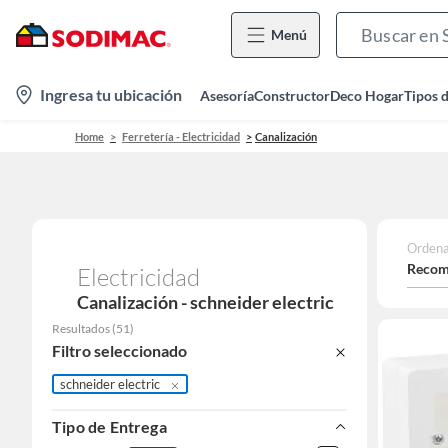
Menú
location-
Ingresa tu ubicación
Asesoría
Constructor
Deco Hogar
Tipos 
icon
Home
Ferretería - Electricidad
Canalización
Ordena
Recom
Electricidad
Canalización - schneider electric
Resultados
(
51
)
Filtro seleccionado
schneider electric
Tipo de Entrega