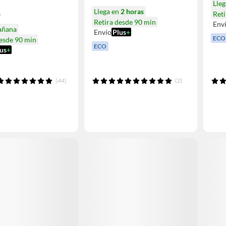
Lle
1
Llega en
2 horas
Reti
Retira desde 90 min
Env
añana
Envío
Plus
+
ECO
desde 90 min
ECO
us
+
(44)
(2)