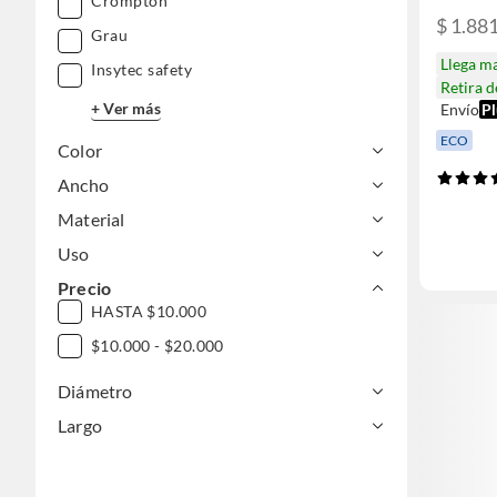
Crompton
$ 1.88
Grau
Llega m
Insytec safety
Retira 
+ Ver más
Envío
Pl
ECO
Color
Ancho
Material
Uso
Precio
HASTA $10.000
$10.000 - $20.000
Diámetro
Largo