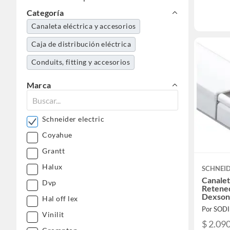
Categoría
Canaleta eléctrica y accesorios
Caja de distribución eléctrica
Conduits, fitting y accesorios
Marca
Schneider electric
Coyahue
Grantt
Halux
SCHNEID
Canale
Dvp
Retene
Dexso
Hal off lex
Por SOD
Vinilit
$ 2.09