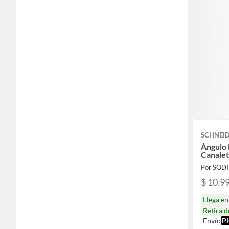
SCHNEID
Ángulo 
Canalet
Por SOD
$ 10.9
Llega e
Retira 
Envío
Pl