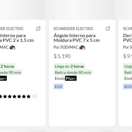
ER ELECTRIC
SCHNEIDER ELECTRIC
SCHN
Interno para
Ángulo Interno para
Der
 PVC 2 x 1.5 cm
Moldura PVC 7 x 5 cm
PVC
IMAC
Por SODIMAC
Por
$ 5.190
$ 9
n
2 horas
Llega en
2 horas
Lle
desde 90 min
Retira desde 90 min
Reti
us
+
Envío
Plus
+
Env
ECO
ECO
(3)