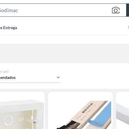
Search
Bar
de Entrega
r por
:
endados