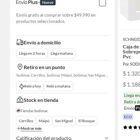
Nuevo
Envío gratis al comprar sobre $49.990 en
productos seleccionados.
SCHNEID
Envío a domicilio
Caja de
Sobrep
Llega en 2 horas
Llega mañana
Pvc
Por SOD
Retiro en un punto
$ 1.32
Sodimac Cerrillos, Sodimac Maipú, Sodimac San Miguel, Sodimac El Bosque, Sodimac San Bernardo, Constructor Cantagallo, Sodimac Talagante, Sodimac San Fernando
$ 1.18
Retira hoy
Retira mañana
Llega e
Stock en tienda
Retira 
Envío
Pl
Tiendas Sodimac
ECO
Cerrillos
Maipú
San Miguel
El Bosque
Mostrar más
Calificación del producto