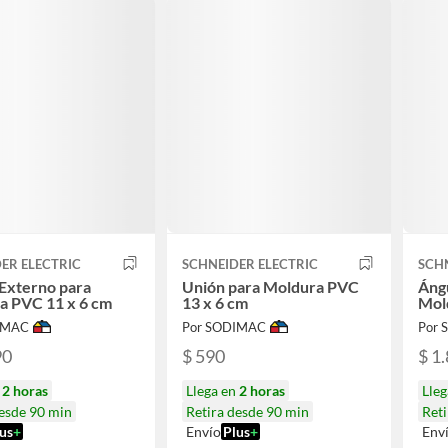
ER ELECTRIC
SCHNEIDER ELECTRIC
SCHN
Externo para
Unión para Moldura PVC
Ángu
a PVC 11 x 6 cm
13 x 6 cm
Mol
IMAC
Por SODIMAC
Por
90
$ 590
$ 1
n
2 horas
Llega en
2 horas
Lle
desde 90 min
Retira desde 90 min
Reti
us
+
Envío
Plus
+
Env