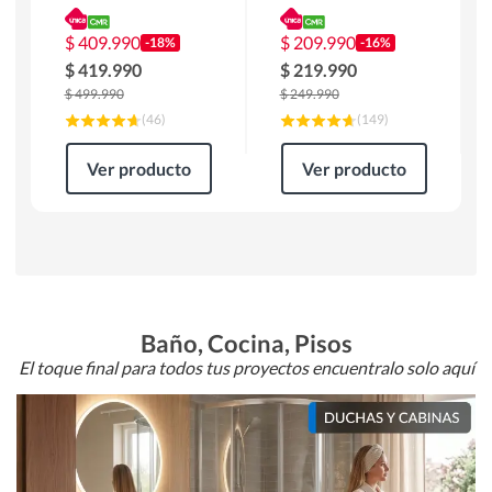
180 x 90 x 76 cm
Atlanta 91x101x94
Café
cm Negro
$
409.990
$
209.990
-18%
-16%
$
419.990
$
219.990
$
499.990
$
249.990
(
46
)
(
149
)
Ver producto
Ver producto
Baño, Cocina, Pisos
El toque final para todos tus proyectos encuentralo solo aquí