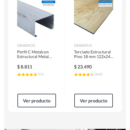
Herramientas Manuales
Sierras Circulares
GENERICO
GENERICO
Perfil C Metalcon
Terciado Estructural
Estructural Metal
Pino 18 mm 122x244
62x20x0.85 mm 6 m
cm
$
8.811
$
23.490
(
93
)
(
868
)
Ver producto
Ver producto