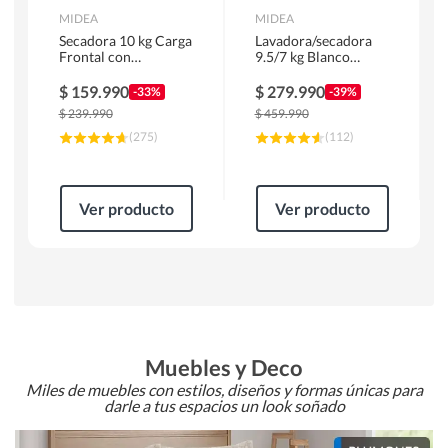
MIDEA
MIDEA
Secadora 10 kg Carga
Lavadora/secadora
Frontal con
9.5/7 kg Blanco
Evacuación Blanco
MLSF-095B/W
MD100A100/W2
$
159.990
$
279.990
-33%
-39%
$
239.990
$
459.990
(
275
)
(
112
)
Ver producto
Ver producto
Muebles y Deco
Miles de muebles con estilos, diseños y formas únicas para
darle a tus espacios un look soñado