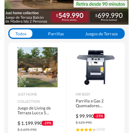
Todos
Parrillas
Juegos de Terraza
Toldos
JUST HOME
MR BEEF
Parrilla a Gas 2
COLLECTION
Quemadores
Juego de Living de
Bandejas Laterales
Terraza Lucca 5
$
99.990
-23%
Personas Natural
$
1.199.990
$
129.990
-29%
(
243
)
$
1.699.990