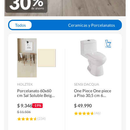
Todos
Ceramicas y Porcelanatos
Calefont y Termos
Pisos Vinilicos
WC y Sanitarios
Pisos Flotantes y Laminados
Pinturas
Duchas y Mamparas
HOLZTEK
SENSI DACQUA
Porcelanato 60x60
One Piece One piece
cm Sal Soluble Beige
a Piso 30,5 cm 6
1.44 m2
Litros Riva Blanco
$
9.346
$
49.990
-19%
$
11.506
(
46
)
(
234
)