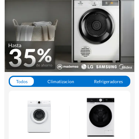
Todos
Climatizacion
Refrigeradores
Lavado y Secado
Cocinas
Aspiradoras
Hornos y Microondas
Otros