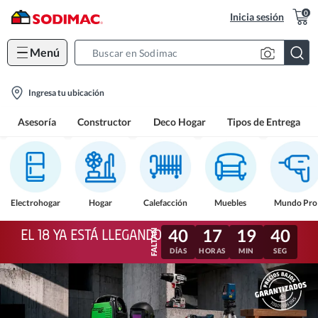
0
Inicia sesión
Menú
Search
Bar
location-
Ingresa tu ubicación
icon
Asesoría
Constructor
Deco Hogar
Tipos de Entrega
Electrohogar
Hogar
Calefacción
Muebles
Mundo Pro
40
17
19
37
EL 18 YA ESTÁ LLEGANDO
DÍAS
HORAS
MIN
SEG