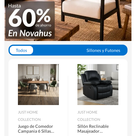
Todos
Sillones y Futones
Juegos de Comedor
Lamparas
Closets
Escritorios y Sillas PC
Racks y Muebles TV
Alfombras
JUST HOME
JUST HOME
COLLECTION
COLLECTION
Juego de Comedor
Sillón Reclinable
Campania 6 Sillas
Masajeador
Mesa Rectangular
Calentador 1 cuerpo