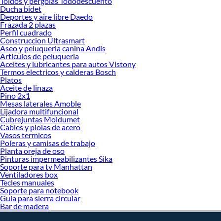
Toldos y pergolas Tododescuento
Ducha bidet
y decoración. ¡Visítanos y haz tus ideas realidad!
Deportes y aire libre Daedo
Frazada 2 plazas
Perfil cuadrado
Construccion Ultrasmart
Aseo y peluqueria canina Andis
Articulos de peluqueria
Aceites y lubricantes para autos Vistony
Termos electricos y calderas Bosch
Platos
Aceite de linaza
Pino 2x1
Mesas laterales Amoble
Lijadora multifuncional
Cubrejuntas Moldumet
Cables y piolas de acero
Vasos termicos
Poleras y camisas de trabajo
Planta oreja de oso
Pinturas impermeabilizantes Sika
Soporte para tv Manhattan
Ventiladores box
Tecles manuales
Soporte para notebook
Guia para sierra circular
Bar de madera