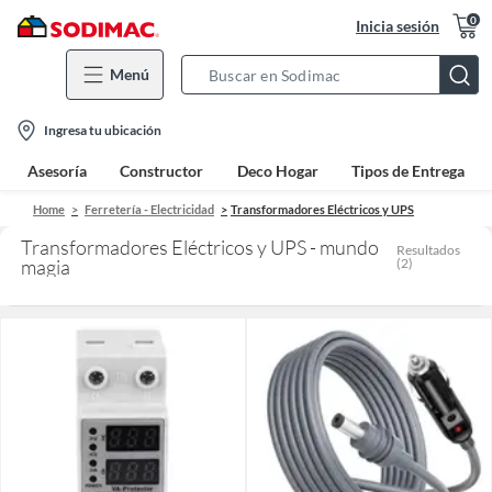
0
Inicia sesión
Menú
Search
Bar
location-
Ingresa tu ubicación
icon
Asesoría
Constructor
Deco Hogar
Tipos de Entrega
Home
Ferretería - Electricidad
Transformadores Eléctricos y UPS
Transformadores Eléctricos y UPS - mundo
Resultados
magia
(
2
)