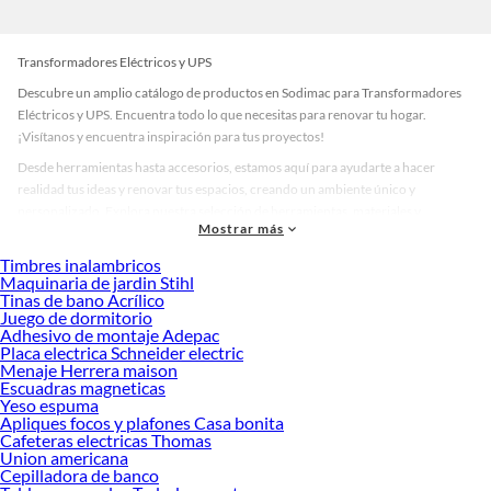
Transformadores Eléctricos y UPS
Descubre un amplio catálogo de productos en Sodimac para Transformadores
Eléctricos y UPS. Encuentra todo lo que necesitas para renovar tu hogar.
¡Visítanos y encuentra inspiración para tus proyectos!
Desde herramientas hasta accesorios, estamos aquí para ayudarte a hacer
realidad tus ideas y renovar tus espacios, creando un ambiente único y
personalizado. Explora nuestra selección de herramientas, materiales y
Mostrar más
accesorios de calidad que te ayudarán a crear un espacio más tú.
Timbres inalambricos
Desde remodelaciones hasta proyectos de decoración, estamos aquí para hacer
Maquinaria de jardin Stihl
tus ideas realidad. ¡Visítanos y encuentra todo lo que tenemos para ofrecerte en
Tinas de bano Acrílico
Transformadores Eléctricos y UPS!
Juego de dormitorio
Adhesivo de montaje Adepac
Explora la variedad de productos de Transformadores Eléctricos y UPS
Placa electrica Schneider electric
en Sodimac
Menaje Herrera maison
Escuadras magneticas
Herramientas, materiales y accesorios de calidad para tus proyectos y
Yeso espuma
renovación de espacios. ¡Visítanos y descubre todo lo que tenemos para
Apliques focos y plafones Casa bonita
ofrecerte!
Cafeteras electricas Thomas
Union americana
Encuentra una amplia variedad de productos de Transformadores Eléctricos y
Cepilladora de banco
UPS en Sodimac. Encuentra todo lo necesario para tus proyectos de renovación