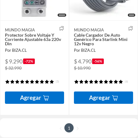
MUNDO MAGIA
MUNDO MAGIA
Protector Sobre Voltaje Y
Cable Cargador De Auto
Corriente Ajustable 63a 220v
Genérico Para Starlink Mini
Din
12v Negro
Por BIZA.CL
Por BIZA.CL
$ 9.290
$ 4.790
-72%
-56%
$ 32.990
$ 10.990
(5)
(6)
Agregar
Agregar
1