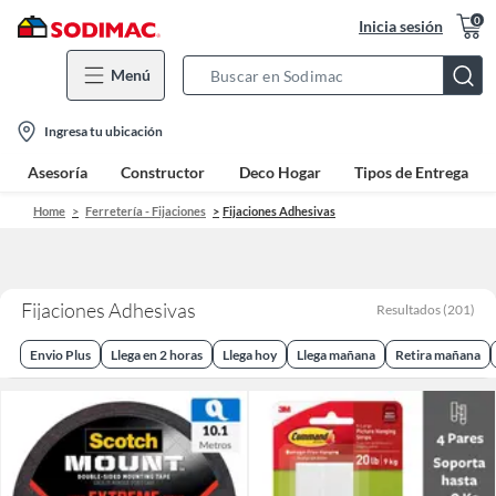
0
Inicia sesión
Menú
Search
Bar
location-
Ingresa tu ubicación
icon
Asesoría
Constructor
Deco Hogar
Tipos de Entrega
Home
Ferretería - Fijaciones
Fijaciones Adhesivas
Fijaciones Adhesivas
Resultados
(
201
)
Envio Plus
Llega en 2 horas
Llega hoy
Llega mañana
Retira mañana