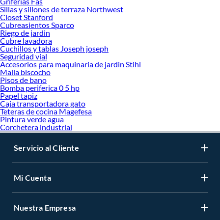
Griferias Fas
Sillas y sillones de terraza Northwest
Closet Stanford
Cubreasientos Sparco
Riego de jardin
Cubre lavadora
Cuchillos y tablas Joseph joseph
Seguridad vial
Accesorios para maquinaria de jardin Stihl
Malla biscocho
Pisos de bano
Bomba periferica 0 5 hp
Papel tapiz
Caja transportadora gato
Teteras de cocina Magefesa
Pintura verde agua
Corchetera industrial
Servicio al Cliente
Mi Cuenta
Nuestra Empresa