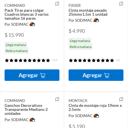
COMMAND
FIXSER
Pack Tiras para colgar
Cinta montaje pesado
Cuadros blancas 3 varios
25mmx1,5m 1 unidad
tamaños 16 pares
Por SODIMAC
Por SODIMAC
$ 4.990
$ 15.990
Llega mañana
Llega mañana
Retira mañana
Retira mañana
(154)
(26)
Agregar
Agregar
COMMAND
MONTACK
Ganchos Decorativos
Cinta de montaje roja 19mm x
Transparente Mediano 2
2.5mts
unidades
Por SODIMAC
Por SODIMAC
$ 5.190