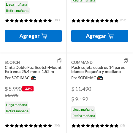
Retira mañana
Llega mañana
Retira mañana
(433)
(252)
Agregar
Agregar
SCOTCH
COMMAND
Cinta Doble Faz Scotch-Mount
Pack sujeta cuadros 14 pares
Extrema 25.4 mm x 1.52 m
blanco Pequeño y mediano
Por SODIMAC
Por SODIMAC
$ 5.990
$ 11.490
-33%
$ 8.990
$ 9.192
Llega mañana
Llega mañana
Retira mañana
Retira mañana
(405)
(32)