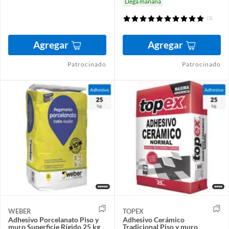
Llega mañana
(3)
Agregar
Agregar
Patrocinado
Patrocinado
WEBER
TOPEX
Adhesivo Porcelanato Piso y
Adhesivo Cerámico
muro Superficie Rígido 25 kg
Tradicional Piso y muro