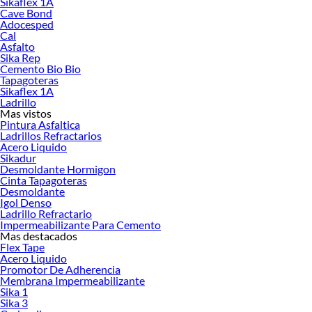
Sikaflex 1A
Pegatanke
Cave Bond
Productos más buscados:
Adocesped
Cal
Adhesivos para Metal
Asfalto
Adhesivos para Pisos
Sika Rep
Adhesivos para Papel Mural
Cemento Bio Bio
Adhesivos para Plásticos
Tapagoteras
Sikaflex 1A
Adhesivos para PVC
Ladrillo
Mas vistos
Pintura Asfaltica
Ladrillos Refractarios
Acero Liquido
Sikadur
Desmoldante Hormigon
Cinta Tapagoteras
Desmoldante
Igol Denso
Ladrillo Refractario
Impermeabilizante Para Cemento
Mas destacados
Flex Tape
Acero Liquido
Promotor De Adherencia
Membrana Impermeabilizante
Sika 1
Sika 3