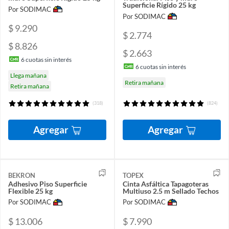
Superficie Rígido 25 kg
Por SODIMAC
Por SODIMAC
$ 9.290
$ 2.774
$ 8.826
$ 2.663
6
cuotas sin interés
6
cuotas sin interés
Llega mañana
Retira mañana
Retira mañana
(318)
(824)
Agregar
Agregar
BEKRON
TOPEX
Adhesivo Piso Superficie
Cinta Asfáltica Tapagoteras
Flexible 25 kg
Multiuso 2.5 m Sellado Techos
Por SODIMAC
Por SODIMAC
$ 13.006
$ 7.990