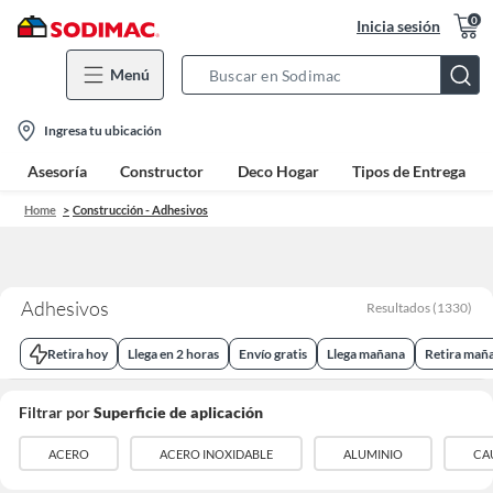
0
Inicia sesión
Menú
Search
Bar
location-
Ingresa tu ubicación
icon
Asesoría
Constructor
Deco Hogar
Tipos de Entrega
Home
Construcción - Adhesivos
Adhesivos
Resultados
(
1330
)
Retira hoy
Llega en 2 horas
Envío gratis
Llega mañana
Retira mañ
Filtrar por
Superficie de aplicación
ACERO
ACERO INOXIDABLE
ALUMINIO
CA