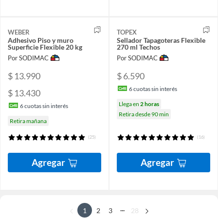
WEBER
TOPEX
Adhesivo Piso y muro
Sellador Tapagoteras Flexible
Superficie Flexible 20 kg
270 ml Techos
Por SODIMAC
Por SODIMAC
$ 13.990
$ 6.590
6
cuotas sin interés
$ 13.430
Llega en
2 horas
6
cuotas sin interés
Retira desde 90 min
Retira mañana
(25)
(16)
Agregar
Agregar
...
1
2
3
28