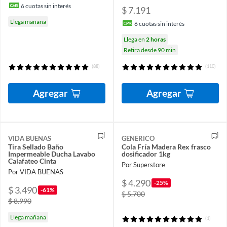
6
cuotas sin interés
$ 7.191
Llega mañana
6
cuotas sin interés
Llega en
2 horas
Retira desde 90 min
(88)
(110)
Agregar
Agregar
VIDA BUENAS
GENERICO
Tira Sellado Baño
Cola Fría Madera Rex frasco
Impermeable Ducha Lavabo
dosificador 1kg
Calafateo Cinta
Por Superstore
Por VIDA BUENAS
$ 4.290
-25%
$ 3.490
-61%
$ 5.700
$ 8.990
Llega mañana
(1)