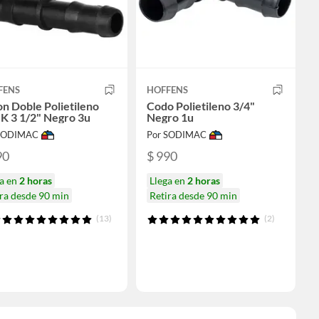
FENS
HOFFENS
n Doble Polietileno
Codo Polietileno 3/4"
K 3 1/2" Negro 3u
Negro 1u
 SODIMAC
Por SODIMAC
90
$ 990
ga en
2 horas
Llega en
2 horas
ra desde 90 min
Retira desde 90 min
(13)
(2)