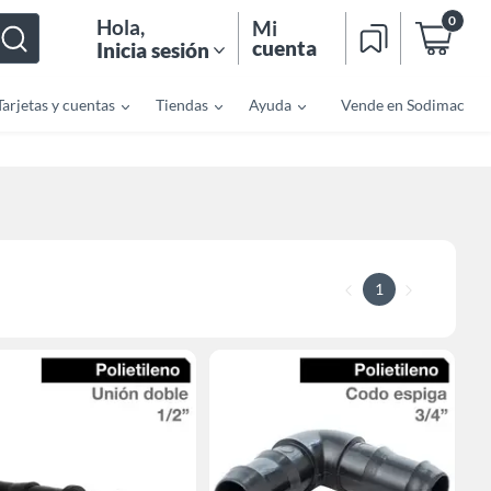
0
Hola
,
Mi
cuenta
Inicia sesión
Tarjetas y cuentas
Tiendas
Ayuda
Vende en Sodimac
1