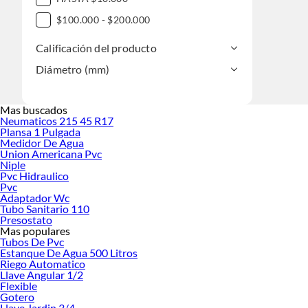
$100.000 - $200.000
Calificación del producto
Diámetro (mm)
Mas buscados
Neumaticos 215 45 R17
Plansa 1 Pulgada
Medidor De Agua
Union Americana Pvc
Niple
Pvc Hidraulico
Pvc
Adaptador Wc
Tubo Sanitario 110
Presostato
Mas populares
Tubos De Pvc
Estanque De Agua 500 Litros
Riego Automatico
Llave Angular 1/2
Flexible
Gotero
Llave Jardin 3/4