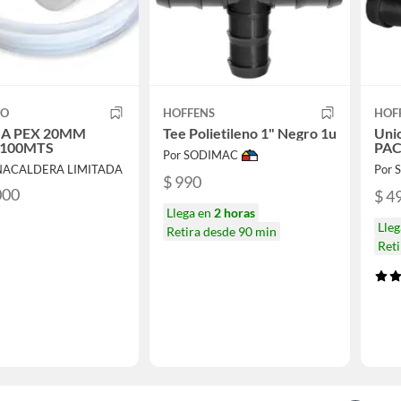
CO
HOFFENS
HOF
IA PEX 20MM
Tee Polietileno 1" Negro 1u
Unio
 100MTS
PAC
Por SODIMAC
NACALDERA LIMITADA
Por
$ 990
000
$ 4
Llega en
2 horas
Lle
Retira desde 90 min
Reti