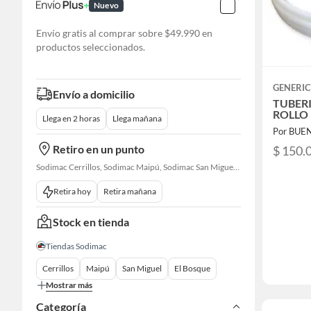
Nuevo
Envío gratis al comprar sobre $49.990 en
productos seleccionados.
GENERI
Envío a domicilio
TUBER
ROLLO
Llega en 2 horas
Llega mañana
Por BUE
Retiro en un punto
$ 150.
Sodimac Cerrillos, Sodimac Maipú, Sodimac San Miguel, Sodimac El Bosque, Sodimac San Bernardo, Constructor Cantagallo, Sodimac Talagante, Sodimac San Fernando
Retira hoy
Retira mañana
Stock en tienda
Tiendas Sodimac
Cerrillos
Maipú
San Miguel
El Bosque
Mostrar más
Categoría