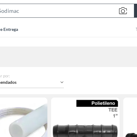
Search
Bar
de Entrega
r por
:
endados