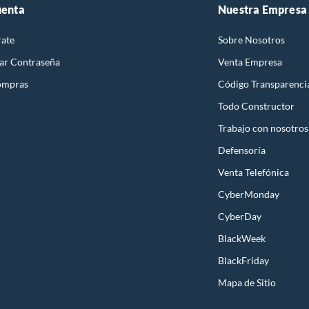
uenta
Nuestra Empresa
rate
Sobre Nosotros
ar Contraseña
Venta Empresa
ompras
Código Transparenci
Todo Constructor
Trabajo con nosotros
Defensoría
Venta Telefónica
CyberMonday
CyberDay
BlackWeek
BlackFriday
Mapa de Sitio