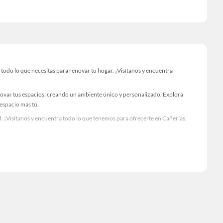
odo lo que necesitas para renovar tu hogar. ¡Visítanos y encuentra
novar tus espacios, creando un ambiente único y personalizado. Explora
 espacio más tú.
. ¡Visítanos y encuentra todo lo que tenemos para ofrecerte en Cañerías,
Visítanos y descubre todo lo que tenemos para ofrecerte!
todo lo necesario para tus proyectos de renovación y decoración. ¡Visítanos