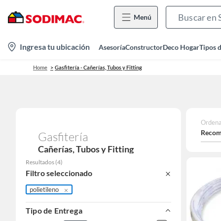
Menú
location-
Ingresa tu ubicación
Asesoría
Constructor
Deco Hogar
Tipos 
icon
Home
Gasfitería - Cañerías, Tubos y Fitting
Ordena
Recom
Gasfitería
Cañerías, Tubos y Fitting
Resultados
(
4
)
Filtro seleccionado
polietileno
Tipo de Entrega