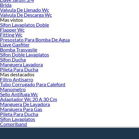
Brida
Valvula De Llenado Wc
Valvula De Descarga Wc
Mas vistos
Sifon Lavaplatos Doble
Flapper Wc
Fitting Wc
Presostato Para Bomba De Agua
Llave Gasfiter
Bomba Trasvasije
Sifon Doble Lavaplatos
Sifon Ducha
Manguera Lavadora
Pileta Para Ducha
Mas destacados
Filtro Antisarro
Tubo Corrugado Para Calefont
Manometro
Sello Antifuga Wc
Adaptador Wc 20 A 30 Cm
Manguera De Lavadora
Manguera Para Gas
Pileta Para Ducha
Sifon Lavaplatos
Compriband