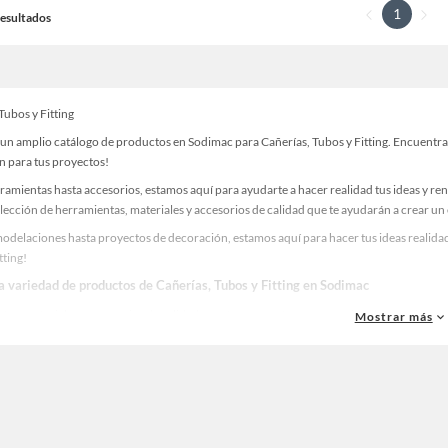
1
 Resultados
Tubos y Fitting
un amplio catálogo de productos en Sodimac para Cañerías, Tubos y Fitting. Encuentra t
n para tus proyectos!
ramientas hasta accesorios, estamos aquí para ayudarte a hacer realidad tus ideas y re
lección de herramientas, materiales y accesorios de calidad que te ayudarán a crear un
odelaciones hasta proyectos de decoración, estamos aquí para hacer tus ideas realidad
tting!
la variedad de productos de Cañerías, Tubos y Fitting en Sodimac
as, materiales y accesorios de calidad para tus proyectos y renovación de espacios. ¡
Mostrar más
 una amplia variedad de productos de Cañerías, Tubos y Fitting en Sodimac. Encuentra 
ideas realidad!