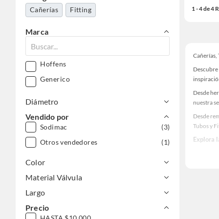
1 - 4 de 4
Cañerías
Fitting
Marca
Cañerías, 
Hoffens
Descubre 
Generico
inspiració
Desde her
Diámetro
nuestra se
Vendido por
Desde rem
Tubos y Fi
Sodimac
(3)
Explora 
Otros vendedores
(1)
Herramient
Color
Encuentra
Material Válvula
y haz tus 
Largo
Precio
HASTA $10.000