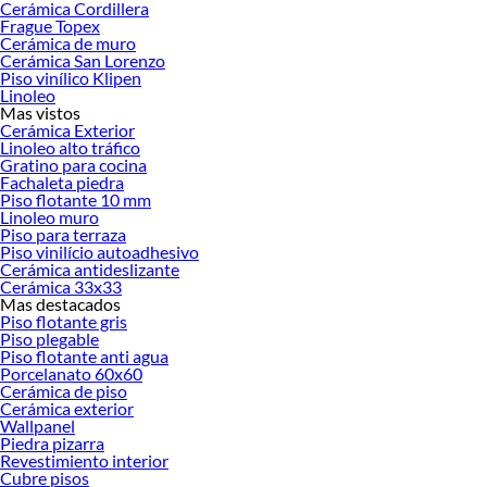
Cerámica Cordillera
Frague Topex
Cerámica de muro
Cerámica San Lorenzo
Piso vinílico Klipen
Linoleo
Mas vistos
Cerámica Exterior
Linoleo alto tráfico
Gratino para cocina
Fachaleta piedra
Piso flotante 10 mm
Linoleo muro
Piso para terraza
Piso vinilício autoadhesivo
Cerámica antideslizante
Cerámica 33x33
Mas destacados
Piso flotante gris
Piso plegable
Piso flotante anti agua
Porcelanato 60x60
Cerámica de piso
Cerámica exterior
Wallpanel
Piedra pizarra
Revestimiento interior
Cubre pisos