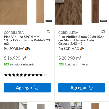
CORDILLERA
CORDILLERA
Piso Vinilico SPC 4 mm
Piso Vinilico 6 mm 22.8x152.4
18.3x122 cm Roble Roble 2.23
cm Mañio Habano Café
m2
Oscuro 2.43 m2
Por SODIMAC
Por SODIMAC
$ 16.990
m²
$ 20.990
m²
6
cuotas sin interés
6
cuotas sin interés
(5)
Agregar
Agregar