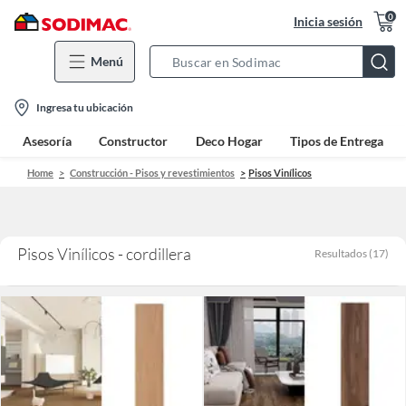
0
Inicia sesión
Menú
Search
Bar
location-
Ingresa tu ubicación
icon
Asesoría
Constructor
Deco Hogar
Tipos de Entrega
Home
Construcción - Pisos y revestimientos
Pisos Vinílicos
Pisos Vinílicos - cordillera
Resultados
(
17
)