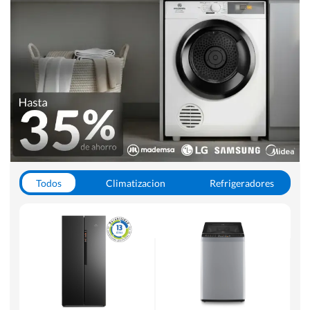
Todos
Climatizacion
Refrigeradores
Lavado y Secado
Cocinas
Aspiradoras
Hornos y Microondas
Otros