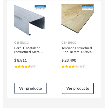
Escaleras
Soldadoras
Herramientas Manuales
Sierras Circulares
GENERICO
GENERICO
Perfil C Metalcon
Terciado Estructural
Estructural Metal
Pino 18 mm 122x244
62x20x0.85 mm 6 m
cm
$
8.811
$
23.490
(
93
)
(
868
)
Ver producto
Ver producto