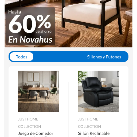
Todos
Sillones y Futones
Juegos de Comedor
Lamparas
Closets
Escritorios y Sillas PC
Racks y Muebles TV
Alfombras
JUST HOME
JUST HOME
COLLECTION
COLLECTION
Juego de Comedor
Sillón Reclinable