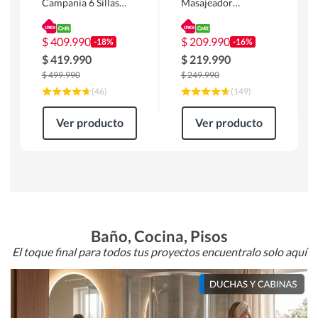
Campania 6 Sillas
Masajeador
Mesa Rectangular
Calentador 1 cuerpo
180 x 90 x 76 cm
Atlanta 91x101x94
Café
cm Negro
$
409.990
$
209.990
-18%
-16%
$
419.990
$
219.990
$
499.990
$
249.990
(
46
)
(
149
)
Ver producto
Ver producto
Baño, Cocina, Pisos
El toque final para todos tus proyectos encuentralo solo aquí