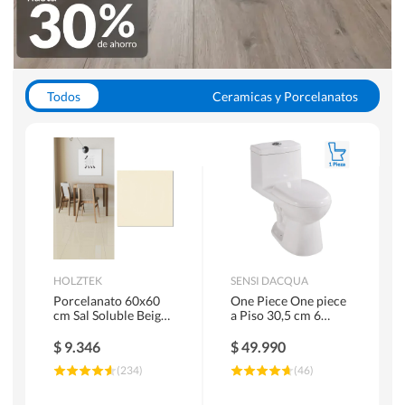
Todos
Ceramicas y Porcelanatos
Calefont y Termos
Pisos Vinilicos
WC y Sanitarios
Pisos Flotantes y Laminados
Pinturas
Duchas y Mamparas
HOLZTEK
SENSI DACQUA
Porcelanato 60x60
One Piece One piece
cm Sal Soluble Beige
a Piso 30,5 cm 6
1.44 m2
Litros Riva Blanco
$
9.346
$
49.990
(
234
)
(
46
)