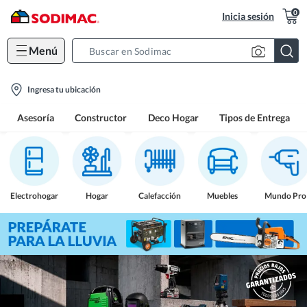
0
Inicia sesión
Menú
Search
Bar
location-
Ingresa tu ubicación
icon
Asesoría
Constructor
Deco Hogar
Tipos de Entrega
Electrohogar
Hogar
Calefacción
Muebles
Mundo Pro