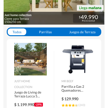
Todos
Parrillas
Juegos de Terraza
Toldos
JUST HOME
MR BEEF
Parrilla a Gas 2
COLLECTION
Quemadores
Juego de Living de
Bandejas Laterales
Terraza Lucca 5
$
129.990
Personas Natural
$
1.199.990
-29%
(
243
)