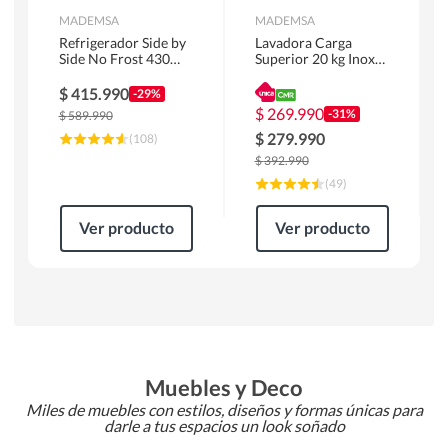
MADEMSA
MADEMSA
Refrigerador Side by
Lavadora Carga
Side No Frost 430
Superior 20 kg Inox
Litros Negro
MDWMT20S
MAS430B
$
415.990
-29%
$
269.990
-31%
$
589.990
$
279.990
(
108
)
$
392.990
(
49
)
Ver producto
Ver producto
Muebles y Deco
Miles de muebles con estilos, diseños y formas únicas para
darle a tus espacios un look soñado