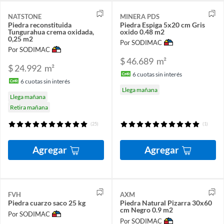
NATSTONE
MINERA PDS
Piedra reconstituida
Piedra Espiga 5x20 cm Gris
Tungurahua crema oxidada,
oxido 0.48 m2
0,25 m2
Por SODIMAC
Por SODIMAC
$ 46.689
m²
$ 24.992
m²
6
cuotas sin interés
6
cuotas sin interés
Llega mañana
Llega mañana
Retira mañana
(25)
(1)
Agregar
Agregar
FVH
AXM
Piedra cuarzo saco 25 kg
Piedra Natural Pizarra 30x60
cm Negro 0.9 m2
Por SODIMAC
Por SODIMAC