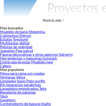
Mostrar más
Mas buscados
Muebles de bano Melamina
Cubrepisos Etersol
Estufas Toyotomi
En Sodimac, te ofrecemos una amplia variedad de opciones en
Piedra y
Multitester digital
Enchape
para que puedas transformar tus espacios interiores y exteriores con la
Pelotas de voleyball
belleza y elegancia natural de la
piedra
. Nuestra selección incluye una variedad
Juguetes Paw patrol
de estilos y texturas, desde piedras naturales hasta enchapes cerámicos que
Figuras decorativas y otros adornos Vatyerty
Herramientas y maquinas Gutstark
imitan la apariencia de la piedra natural. Ya sea que estés buscando darle un
Living sala de estar Muebles new
toque rústico a tu hogar o crear una fachada impresionante en tu jardín,
Caleco
tenemos las soluciones ideales para tus proyectos de diseño.
Mas populares
Mesa para cama con ruedas
Piedra:
Ventanas Velux
Limpiador bano Pato purific
Los enchapes de
piedra
no solo agregan un toque estético atractivo, sino que
Kit reparacion parabrisas
también proporcionan durabilidad y resistencia. Son ideales para revestir
Lavaplatos empotrados Teka
paredes, chimeneas, fachadas y mucho más. Además, son fáciles de mantener y
Repelente de palomas
limpiar, lo que los convierte en una opción práctica y duradera. Ya sea que
Yeso
Gavetero
desees crear una atmósfera acogedora en tu sala de estar con
piedra
natural o
Contenedores de basura Imahe
darle a tu espacio exterior un aspecto impresionante con enchapes cerámicos,