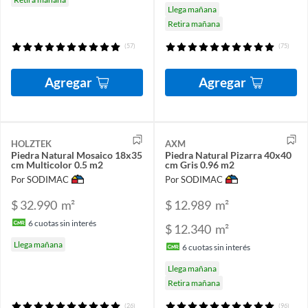
Llega mañana
Retira mañana
(57)
(75)
Agregar
Agregar
HOLZTEK
AXM
Piedra Natural Mosaico 18x35
Piedra Natural Pizarra 40x40
cm Multicolor 0.5 m2
cm Gris 0.96 m2
Por SODIMAC
Por SODIMAC
$ 32.990
m²
$ 12.989
m²
6
cuotas sin interés
$ 12.340
m²
Llega mañana
6
cuotas sin interés
Llega mañana
Retira mañana
(26)
(96)