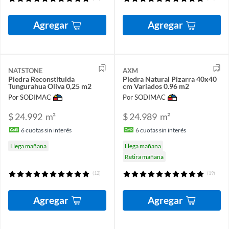
Agregar
Agregar
NATSTONE
AXM
Piedra Reconstituida
Piedra Natural Pizarra 40x40
Tungurahua Oliva 0,25 m2
cm Variados 0.96 m2
Por SODIMAC
Por SODIMAC
$ 24.992
m²
$ 24.989
m²
6
cuotas sin interés
6
cuotas sin interés
Llega mañana
Llega mañana
Retira mañana
(12)
(19)
Agregar
Agregar