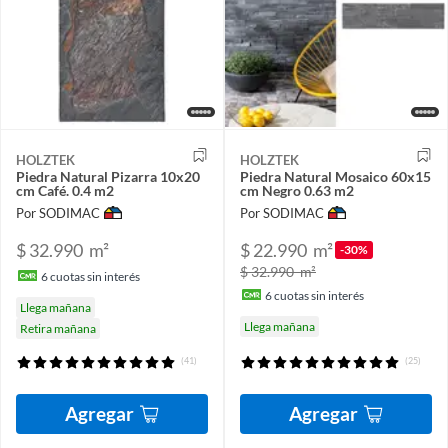
HOLZTEK
HOLZTEK
Piedra Natural Pizarra 10x20
Piedra Natural Mosaico 60x15
cm Café. 0.4 m2
cm Negro 0.63 m2
Por SODIMAC
Por SODIMAC
$ 32.990
m²
$ 22.990
m²
-30%
$ 32.990
m²
6
cuotas sin interés
6
cuotas sin interés
Llega mañana
Llega mañana
Retira mañana
(41)
(25)
Agregar
Agregar