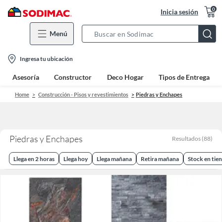
0
Inicia sesión
Menú
Search
Bar
location-
Ingresa tu ubicación
icon
Asesoría
Constructor
Deco Hogar
Tipos de Entrega
Home
Construcción - Pisos y revestimientos
Piedras y Enchapes
Piedras y Enchapes
Resultados
(
88
)
Llega en 2 horas
Llega hoy
Llega mañana
Retira mañana
Stock en tie