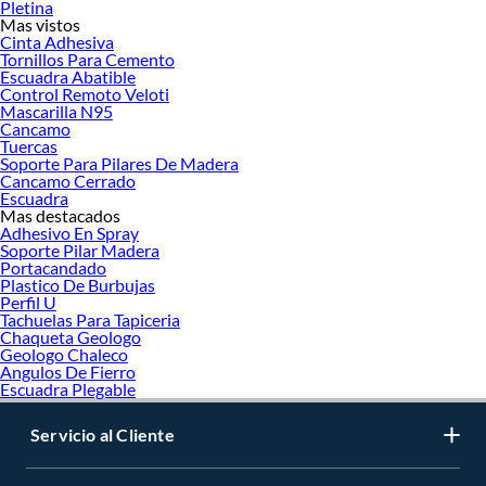
Pletina
Pintura Impermeabilizantes
Mas vistos
Protectores de madera, barnices y stains
Cinta Adhesiva
Tornillos Para Cemento
Herramientas y complementos para el pintor
Escuadra Abatible
Pintura especial
Control Remoto Veloti
Pinturas para exterior
Mascarilla N95
Pinturas
Cancamo
Pintura Antihongo
Tuercas
Anticorrosiva
Soporte Para Pilares De Madera
Barnices
Cancamo Cerrado
Espuma expansiva y poliuretano
Escuadra
Mas destacados
Pintura para paredes
Adhesivo En Spray
Esmalte al agua
Soporte Pilar Madera
Pintura para muros exteriores
Portacandado
Pintura blanca interior
Plastico De Burbujas
Igol denso
Perfil U
Brochas
Tachuelas Para Tapiceria
Cintas Masking
Chaqueta Geologo
Geologo Chaleco
Angulos De Fierro
Escuadra Plegable
Servicio al Cliente