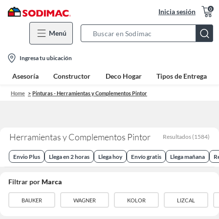
0
Inicia sesión
Menú
Search
Bar
location-
Ingresa tu ubicación
icon
Asesoría
Constructor
Deco Hogar
Tipos de Entrega
Home
Pinturas - Herramientas y Complementos Pintor
Herramientas y Complementos Pintor
Resultados
(
1584
)
Envio Plus
Llega en 2 horas
Llega hoy
Envío gratis
Llega mañana
R
Filtrar por
Marca
BAUKER
WAGNER
KOLOR
LIZCAL