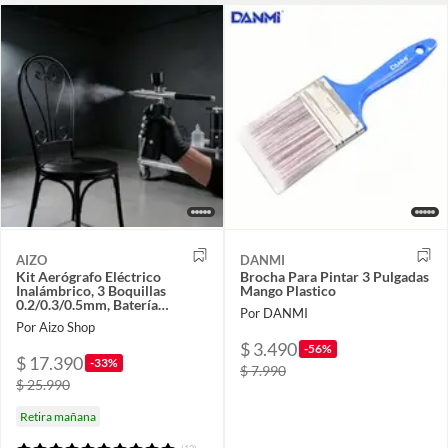
AIZO
DANMI
Kit Aerógrafo Eléctrico
Brocha Para Pintar 3 Pulgadas
Inalámbrico, 3 Boquillas
Mango Plastico
0.2/0.3/0.5mm, Batería
Por DANMI
900mAh, USB-C
Por Aizo Shop
$ 3.490
-56%
$ 17.390
-33%
$ 7.990
$ 25.990
Retira mañana