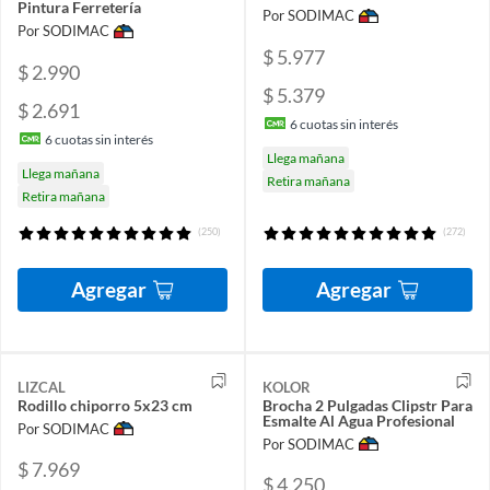
Pintura Ferretería
Por SODIMAC
Por SODIMAC
$ 5.977
$ 2.990
$ 5.379
$ 2.691
6
cuotas sin interés
6
cuotas sin interés
Llega mañana
Llega mañana
Retira mañana
Retira mañana
(250)
(272)
Agregar
Agregar
LIZCAL
KOLOR
Rodillo chiporro 5x23 cm
Brocha 2 Pulgadas Clipstr Para
Esmalte Al Agua Profesional
Por SODIMAC
Por SODIMAC
$ 7.969
$ 4.250