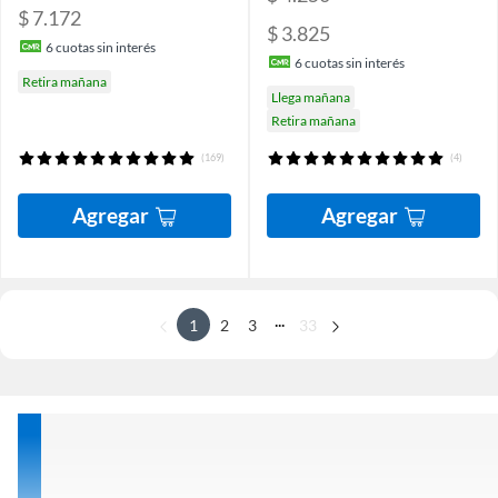
$ 7.172
$ 3.825
6
cuotas sin interés
6
cuotas sin interés
Retira mañana
Llega mañana
Retira mañana
(169)
(4)
Agregar
Agregar
...
1
2
3
33