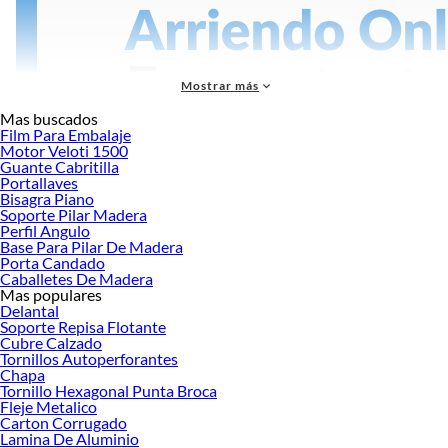
Mostrar más
Mas buscados
Film Para Embalaje
Motor Veloti 1500
Guante Cabritilla
Portallaves
Bisagra Piano
Soporte Pilar Madera
Perfil Angulo
Más productos con increíbles ofertas:
Base Para Pilar De Madera
Porta Candado
Pinturas para muros
Caballetes De Madera
Pintura para paredes
Mas populares
Pinturas para maderas
Delantal
Pinturas para piscina
Soporte Repisa Flotante
Pintura para techos
Cubre Calzado
Tornillos Autoperforantes
Pintura para ladrillos
Chapa
Pintura en Spray
Tornillo Hexagonal Punta Broca
Pintura para interior
Fleje Metalico
Pinturas especiales y por material
Carton Corrugado
Pintura para metales
Lamina De Aluminio
Pintura Oleos