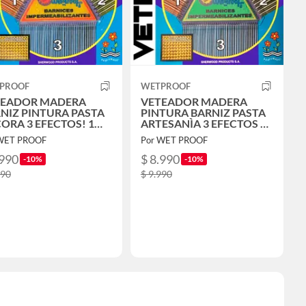
PROOF
WETPROOF
TEADOR MADERA
VETEADOR MADERA
NIZ PINTURA PASTA
PINTURA BARNIZ PASTA
ORA 3 EFECTOS! 1
ARTESANÌA 3 EFECTOS 1
D AMARILLO
UNID. VERDE
WET PROOF
Por WET PROOF
.990
$ 8.990
-10%
-10%
990
$ 9.990