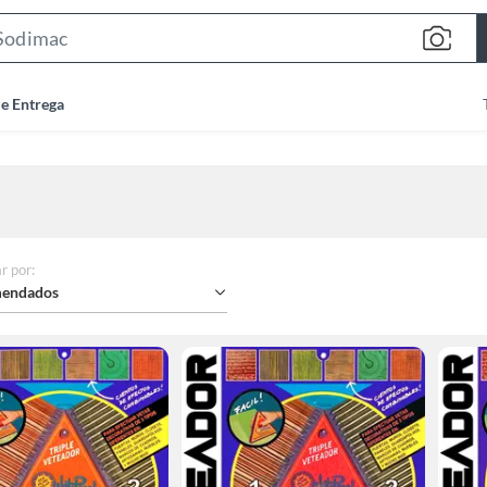
Search
Bar
de Entrega
r por
:
endados