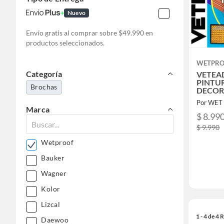
Nuevo
Envío gratis al comprar sobre $49.990 en
productos seleccionados.
WETPR
Categoría
VETEA
PINTU
Brochas
DECORA
UNID.
Por WET
Marca
$ 8.99
$ 9.990
Wetproof
Bauker
Wagner
Kolor
Lizcal
1 - 4 de 4
Daewoo