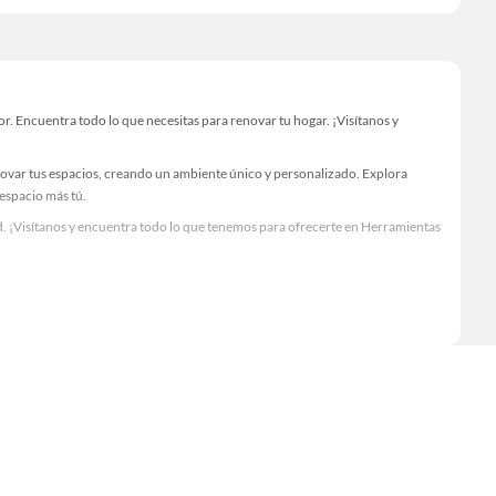
Encuentra todo lo que necesitas para renovar tu hogar. ¡Visítanos y
novar tus espacios, creando un ambiente único y personalizado. Explora
 espacio más tú.
. ¡Visítanos y encuentra todo lo que tenemos para ofrecerte en Herramientas
Visítanos y descubre todo lo que tenemos para ofrecerte!
. Encuentra todo lo necesario para tus proyectos de renovación y