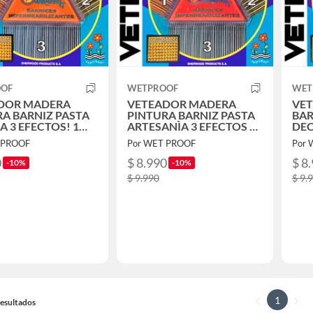
OOF
WETPROOF
WET
DOR MADERA
VETEADOR MADERA
VE
RA BARNIZ PASTA
PINTURA BARNIZ PASTA
BAR
 3 EFECTOS! 1
ARTESANÌA 3 EFECTOS 1
DEC
 NARANJA
UNID FUCSIA
UNI
 PROOF
Por WET PROOF
Por 
0
$ 8.990
$ 8
-10%
-10%
$ 9.990
$ 9.
1
 Resultados