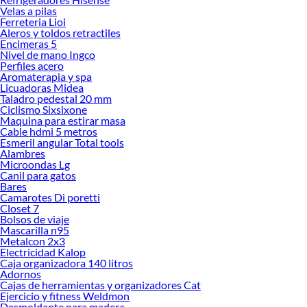
Velas a pilas
Ferreteria Lioi
Aleros y toldos retractiles
Encimeras 5
Nivel de mano Ingco
Perfiles acero
Aromaterapia y spa
Licuadoras Midea
Taladro pedestal 20 mm
Ciclismo Sixsixone
Maquina para estirar masa
Cable hdmi 5 metros
Esmeril angular Total tools
Alambres
Microondas Lg
Canil para gatos
Bares
Camarotes Di poretti
Closet 7
Bolsos de viaje
Mascarilla n95
Metalcon 2x3
Electricidad Kalop
Caja organizadora 140 litros
Adornos
Cajas de herramientas y organizadores Cat
Ejercicio y fitness Weldmon
Desmoldante para madera