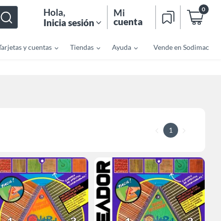
0
Hola
,
Mi
cuenta
Inicia sesión
Tarjetas y cuentas
Tiendas
Ayuda
Vende en Sodimac
1