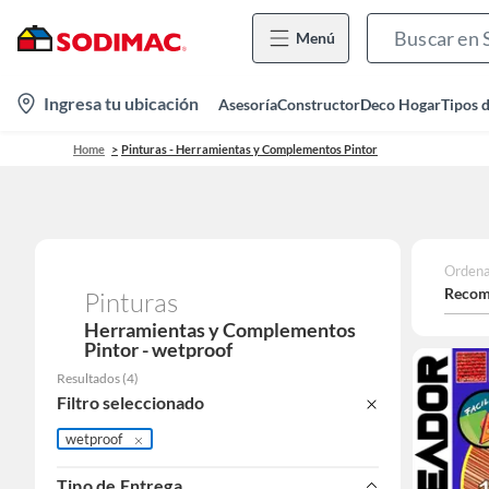
Menú
location-
Ingresa tu ubicación
Asesoría
Constructor
Deco Hogar
Tipos 
icon
Home
Pinturas - Herramientas y Complementos Pintor
Ordena
Recom
Pinturas
Herramientas y Complementos
Pintor - wetproof
Resultados
(
4
)
Filtro seleccionado
wetproof
Tipo de Entrega