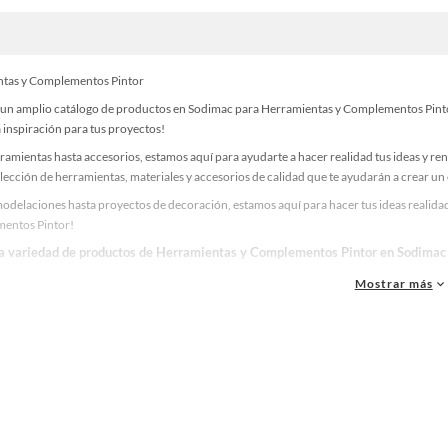
tas y Complementos Pintor
un amplio catálogo de productos en Sodimac para Herramientas y Complementos Pintor. 
 inspiración para tus proyectos!
ramientas hasta accesorios, estamos aquí para ayudarte a hacer realidad tus ideas y re
lección de herramientas, materiales y accesorios de calidad que te ayudarán a crear un
odelaciones hasta proyectos de decoración, estamos aquí para hacer tus ideas realidad
entos Pintor!
la variedad de productos de Herramientas y Complementos Pintor en Sodimac
as, materiales y accesorios de calidad para tus proyectos y renovación de espacios. ¡
Mostrar más
 una amplia variedad de productos de Herramientas y Complementos Pintor en Sodimac
. ¡Visítanos y haz tus ideas realidad!