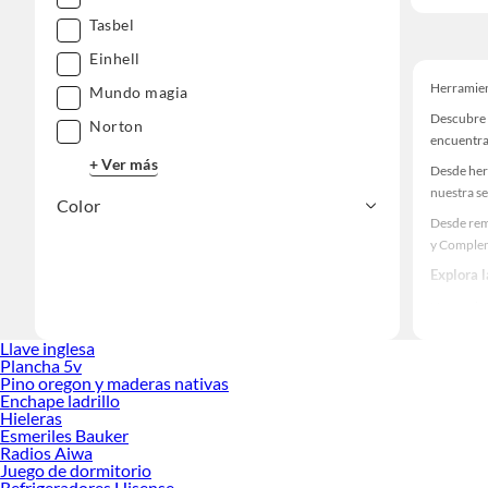
Tasbel
Einhell
Herramien
Mundo magia
Descubre 
Norton
encuentra
+ Ver más
Desde her
nuestra se
Color
Desde rem
y Complem
Explora 
Herramient
Encuentra
Llave inglesa
decoración
Plancha 5v
Pino oregon y maderas nativas
Enchape ladrillo
Hieleras
Esmeriles Bauker
Radios Aiwa
Juego de dormitorio
Refrigeradores Hisense