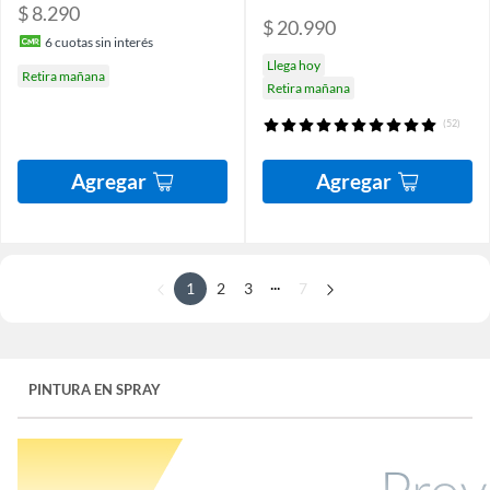
$ 8.290
$ 20.990
6
cuotas sin interés
Llega hoy
Retira mañana
Retira mañana
(52)
Agregar
Agregar
...
1
2
3
7
PINTURA EN SPRAY