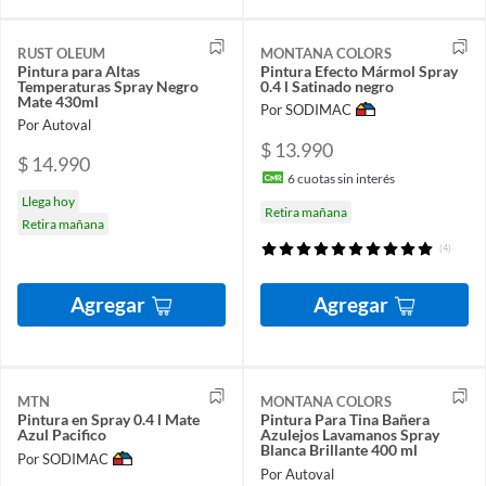
RUST OLEUM
MONTANA COLORS
Pintura para Altas
Pintura Efecto Mármol Spray
Temperaturas Spray Negro
0.4 l Satinado negro
Mate 430ml
Por SODIMAC
Por Autoval
$ 13.990
$ 14.990
6
cuotas sin interés
Llega hoy
Retira mañana
Retira mañana
(4)
Agregar
Agregar
MTN
MONTANA COLORS
Pintura en Spray 0.4 l Mate
Pintura Para Tina Bañera
Azul Pacifico
Azulejos Lavamanos Spray
Blanca Brillante 400 ml
Por SODIMAC
Por Autoval