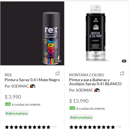
REX
MONTANA COLORS
Pintura Spray 0.4 l Mate Negro
Pintura para Bañeras y
Azulejos Spray 0.4 l BLANCO
Por SODIMAC
Por SODIMAC
$ 3.990
$ 13.990
6
cuotas sin interés
6
cuotas sin interés
Retira mañana
Retira mañana
(41)
(52)