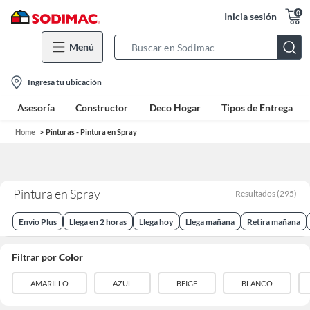
0
Inicia sesión
Menú
Search
Bar
location-
Ingresa tu ubicación
icon
Asesoría
Constructor
Deco Hogar
Tipos de Entrega
Home
Pinturas - Pintura en Spray
Pintura en Spray
Resultados
(
295
)
Envio Plus
Llega en 2 horas
Llega hoy
Llega mañana
Retira mañana
Filtrar por
Color
AMARILLO
AZUL
BEIGE
BLANCO