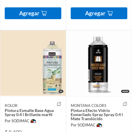
Agregar
Agregar
KOLOR
MONTANA COLORS
Pintura Esmalte Base Agua
Pintura Efecto Vidrio
Spray 0.4 l Brillante marfil
Esmerilado Spray Spray 0.4 l
Mate Translúcido
Por SODIMAC
Por SODIMAC
$ 8.490