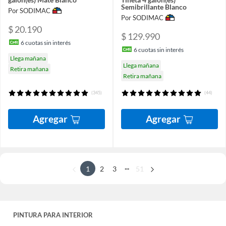
Semibrillante Blanco
Por SODIMAC
Por SODIMAC
$ 20.190
$ 129.990
6
cuotas sin interés
6
cuotas sin interés
Llega mañana
Llega mañana
Retira mañana
Retira mañana
(345)
(44)
Agregar
Agregar
...
1
2
3
51
PINTURA PARA INTERIOR