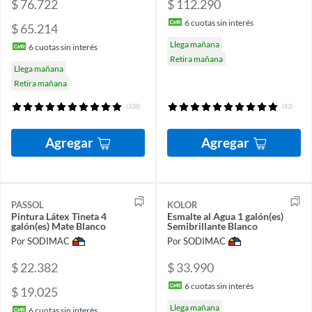
$ 76.722
$ 112.290
6
cuotas sin interés
$ 65.214
Llega mañana
6
cuotas sin interés
Retira mañana
Llega mañana
Retira mañana
(338)
(82)
Agregar
Agregar
PASSOL
KOLOR
Pintura Látex Tineta 4
Esmalte al Agua 1 galón(es)
galón(es) Mate Blanco
Semibrillante Blanco
Por SODIMAC
Por SODIMAC
$ 22.382
$ 33.990
6
cuotas sin interés
$ 19.025
Llega mañana
6
cuotas sin interés