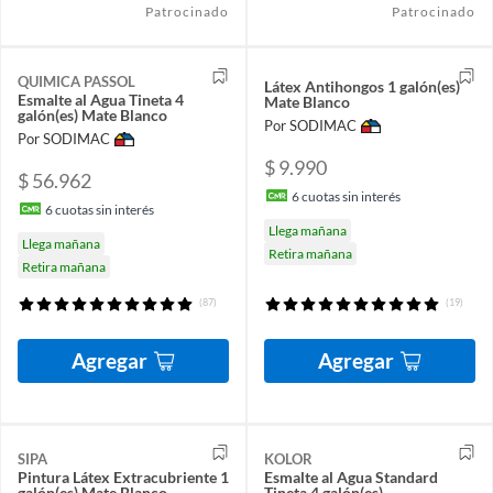
Patrocinado
Patrocinado
QUIMICA PASSOL
Látex Antihongos 1 galón(es)
Esmalte al Agua Tineta 4
Mate Blanco
galón(es) Mate Blanco
Por SODIMAC
Por SODIMAC
$ 9.990
$ 56.962
6
cuotas sin interés
6
cuotas sin interés
Llega mañana
Llega mañana
Retira mañana
Retira mañana
(87)
(19)
Agregar
Agregar
SIPA
KOLOR
Pintura Látex Extracubriente 1
Esmalte al Agua Standard
galón(es) Mate Blanco
Tineta 4 galón(es)