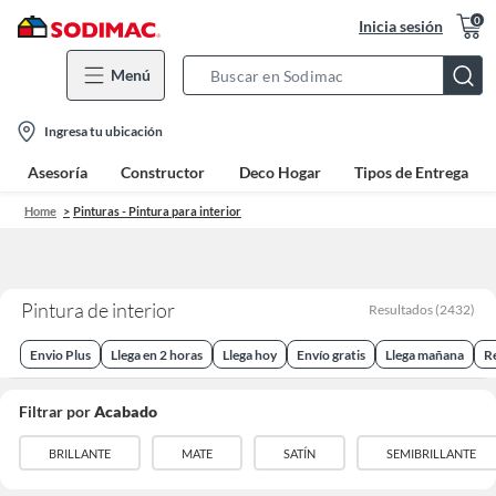
0
Inicia sesión
Menú
Search
Bar
location-
Ingresa tu ubicación
icon
Asesoría
Constructor
Deco Hogar
Tipos de Entrega
Home
Pinturas - Pintura para interior
Pintura de interior
Resultados
(
2432
)
Envio Plus
Llega en 2 horas
Llega hoy
Envío gratis
Llega mañana
R
Filtrar por
Acabado
BRILLANTE
MATE
SATÍN
SEMIBRILLANTE