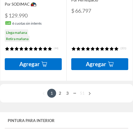
Por Ferrespacio
Por SODIMAC
$ 66.797
$ 129.990
6
cuotas sin interés
Llega mañana
Retira mañana
(44)
(201)
Agregar
Agregar
...
1
2
3
51
PINTURA PARA INTERIOR