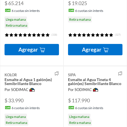
$ 65.214
$ 19.025
6
cuotas sin interés
6
cuotas sin interés
Llega mañana
Retira mañana
Retira mañana
(338)
(327)
Agregar
Agregar
KOLOR
SIPA
Esmalte al Agua 1 galón(es)
Esmalte al Agua Tineta 4
Semibrillante Blanco
galón(es) Semibrillante Blanco
Por SODIMAC
Por SODIMAC
$ 33.990
$ 117.990
6
cuotas sin interés
6
cuotas sin interés
Llega mañana
Llega mañana
Retira mañana
Retira mañana