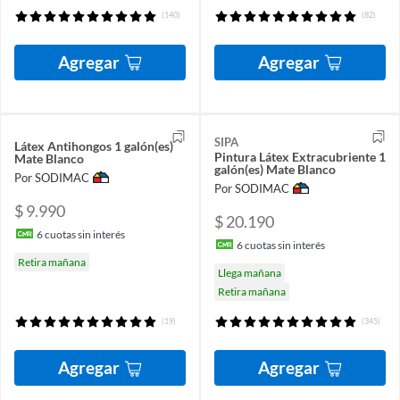
(140)
(82)
Agregar
Agregar
SIPA
Látex Antihongos 1 galón(es)
Pintura Látex Extracubriente 1
Mate Blanco
galón(es) Mate Blanco
Por SODIMAC
Por SODIMAC
$ 9.990
$ 20.190
6
cuotas sin interés
6
cuotas sin interés
Retira mañana
Llega mañana
Retira mañana
(19)
(345)
Agregar
Agregar