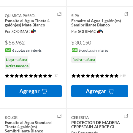
QUIMICA PASSOL
SIPA
Esmalte al Agua Tineta 4
Esmalte al Agua 1 galón(es)
galón(es) Mate Blanco
Semibrillante Blanco
Por SODIMAC
Por SODIMAC
$ 56.962
$ 30.150
6
cuotas sin interés
6
cuotas sin interés
Llega mañana
Retira mañana
Retira mañana
(87)
(489)
Agregar
Agregar
KOLOR
CERESITA
Esmalte al Agua Standard
PROTECTOR DE MADERA
Tineta 4 galón(es)
CERESTAIN ALERCE GL.
Semibrillante Blanco