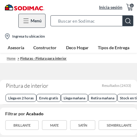
0
Inicia sesión
Menú
Search
Bar
location-
Ingresa tu ubicación
icon
Asesoría
Constructor
Deco Hogar
Tipos de Entrega
Home
Pinturas - Pintura para interior
Pintura de interior
Resultados
(
2433
)
Llega en 2 horas
Envío gratis
Llega mañana
Retira mañana
Stock en t
Filtrar por
Acabado
BRILLANTE
MATE
SATÍN
SEMIBRILLANTE