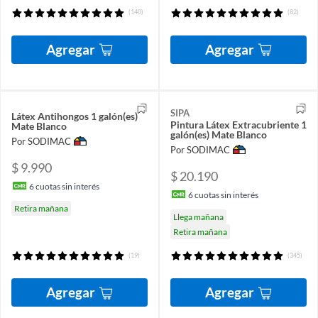
(140)
(82)
Agregar
Agregar
SIPA
Látex Antihongos 1 galón(es)
Pintura Látex Extracubriente 1
Mate Blanco
galón(es) Mate Blanco
Por SODIMAC
Por SODIMAC
$ 9.990
$ 20.190
6
cuotas sin interés
6
cuotas sin interés
Retira mañana
Llega mañana
Retira mañana
(19)
(345)
Agregar
Agregar