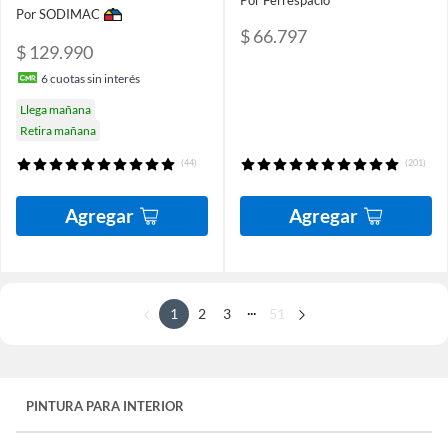
Por Ferrespacio
Por SODIMAC
$ 66.797
$ 129.990
6
cuotas sin interés
Llega mañana
Retira mañana
(44)
(201)
Agregar
Agregar
...
1
2
3
51
PINTURA PARA INTERIOR