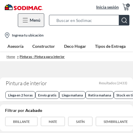
0
Inicia sesión
Menú
Search
Bar
location-
Ingresa tu ubicación
icon
Asesoría
Constructor
Deco Hogar
Tipos de Entrega
Home
Pinturas - Pintura para interior
Pintura de interior
Resultados
(
2433
)
Llega en 2 horas
Envío gratis
Llega mañana
Retira mañana
Stock en t
Filtrar por
Acabado
BRILLANTE
MATE
SATÍN
SEMIBRILLANTE