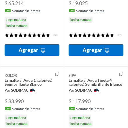
$ 65.214
$ 19.025
6
cuotas sin interés
6
cuotas sin interés
Llega mañana
Retira mañana
Retira mañana
(338)
(327)
Agregar
Agregar
KOLOR
SIPA
Esmalte al Agua 1 galón(es)
Esmalte al Agua Tineta 4
Semibrillante Blanco
galón(es) Semibrillante Blanco
Por SODIMAC
Por SODIMAC
$ 33.990
$ 117.990
6
cuotas sin interés
6
cuotas sin interés
Llega mañana
Llega mañana
Retira mañana
Retira mañana