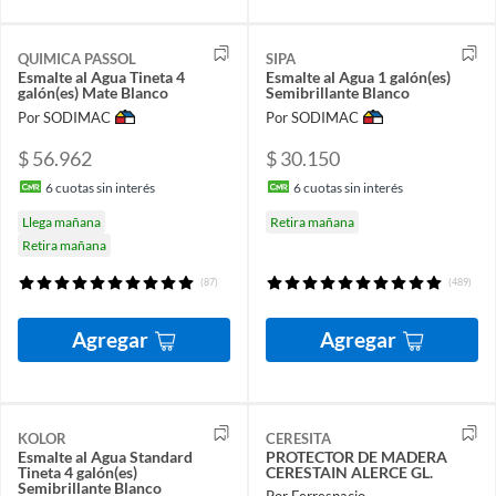
QUIMICA PASSOL
SIPA
Esmalte al Agua Tineta 4
Esmalte al Agua 1 galón(es)
galón(es) Mate Blanco
Semibrillante Blanco
Por SODIMAC
Por SODIMAC
$ 56.962
$ 30.150
6
cuotas sin interés
6
cuotas sin interés
Llega mañana
Retira mañana
Retira mañana
(87)
(489)
Agregar
Agregar
KOLOR
CERESITA
Esmalte al Agua Standard
PROTECTOR DE MADERA
Tineta 4 galón(es)
CERESTAIN ALERCE GL.
Semibrillante Blanco