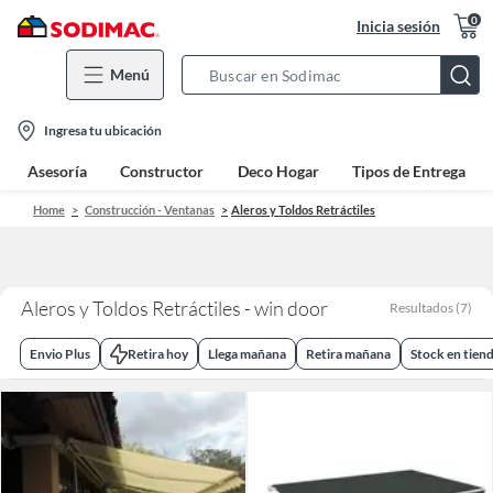
0
Inicia sesión
Menú
Search
Bar
location-
Ingresa tu ubicación
icon
Asesoría
Constructor
Deco Hogar
Tipos de Entrega
Home
Construcción - Ventanas
Aleros y Toldos Retráctiles
Aleros y Toldos Retráctiles - win door
Resultados
(
7
)
Envio Plus
Retira hoy
Llega mañana
Retira mañana
Stock en tien