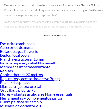
Descubre un amplio catálogo de productos en Sodimac para Aleros y Toldos
Retráctiles. Encuentra todo lo que necesitas para renovar tu hogar. ¡Visítanos y
encuentra inspiración para tus proyectos!
Desde herramientas hasta accesorios, estamos aquí para ayudarte a hacer
realidad tus ideas y renovar tus espacios, creando un ambiente único y
personalizado. Explora nuestra selección de herramientas, materiales y
Mostrar más
accesorios de calidad que te ayudarán a crear un espacio más tú.
Escuadra combinada
Desde remodelaciones hasta proyectos de decoración, estamos aquí para hacer
Accesorios de mesa
tus ideas realidad. ¡Visítanos y encuentra todo lo que tenemos para ofrecerte en
Botas de agua Powerfull
Aleros y Toldos Retráctiles!
Dados Total tools
Plancha estructural 18mm
Explora la variedad de productos de Aleros y Toldos Retráctiles en
Belleza higiene y salud Homewell
Sodimac
Membrana impermeabilizante
Repisas
Herramientas, materiales y accesorios de calidad para tus proyectos y
Cable ethernet 20 metros
renovación de espacios. ¡Visítanos y descubre todo lo que tenemos para
Repuestos y accesorios de wc Briggs
ofrecerte!
Pilar 4x4 cepillado
Lijas para lijadora orbital
Encuentra una amplia variedad de productos de Aleros y Toldos Retráctiles en
Gravillas y piedras Fvh
Sodimac. Encuentra todo lo necesario para tus proyectos de renovación y
Flores y plantas artificiales Home essentials
Herramientas y complementos pintor
decoración. ¡Visítanos y haz tus ideas realidad!
Cubre palanca de cambio
Muebles de dormitorio 1