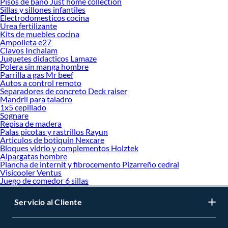
Pisos de bano Just home collection
Sillas y sillones infantiles
Electrodomesticos cocina
Urea fertilizante
Kits de muebles cocina
Ampolleta e27
Clavos Inchalam
Juguetes didacticos Lamaze
Polera sin manga hombre
Parrilla a gas Mr beef
Autos a control remoto
Separadores de concreto Deck raiser
Mandril para taladro
1x5 cepillado
Sognare
Repisa de madera
Palas picotas y rastrillos Rayun
Articulos de botiquin Nexcare
Bloques vidrio y complementos Holztek
Alpargatas hombre
Plancha de internit y fibrocemento Pizarreño cedral
Visicooler Ventus
Juego de comedor 6 sillas
Servicio al Cliente