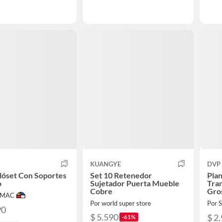
KUANGYE
DVP
lóset Con Soportes
Set 10 Retenedor
Plan
o
Sujetador Puerta Mueble
Tra
Cobre
Gro
IMAC
Pro
Por world super store
Por
90
$ 5.590
$ 2
-61%