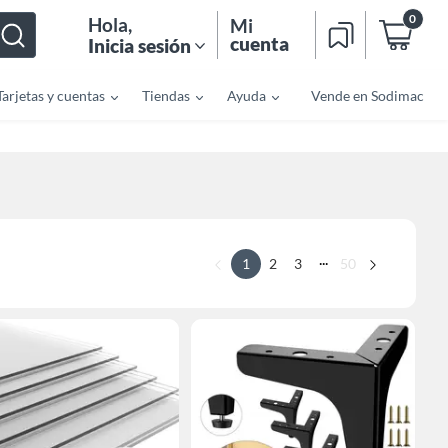
0
Hola
,
Mi
cuenta
Inicia sesión
Tarjetas y cuentas
Tiendas
Ayuda
Vende en Sodimac
...
1
2
3
50