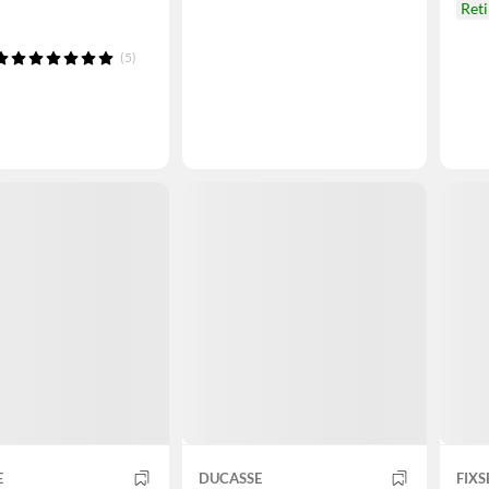
Ret
(5)
E
DUCASSE
FIXS