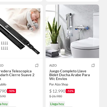
KO
AIZO
redera Telescopica
Juego Completo Llave
darh Cierre Suave 2
Bidet Ducha Arabe Para
k
Wc Envios
ubilo
Por Aizo Shop
.790
$ 12.990
-50%
-52%
.590
$ 26.980
a hoy
Llega hoy