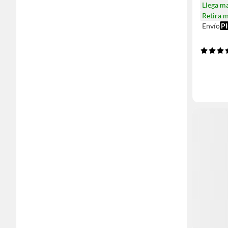
Llega m
Retira 
Envío
Pl