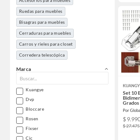
Accesorios para muebles
Ruedas para muebles
Bisagras para muebles
Cerraduras para muebles
Carros y rieles para closet
Corredera telescópica
Marca
KUANGY
Kuangye
Set 10 
Bidimen
Dvp
Grados
Bloccare
$ 9.99
Rosen
$ 27.475
Fixser
Cic