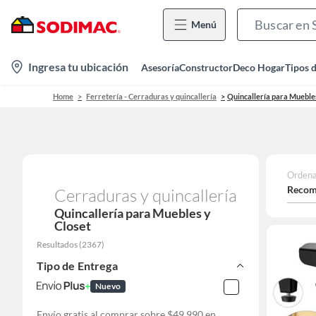
Menú
location-
Ingresa tu ubicación
Asesoría
Constructor
Deco Hogar
Tipos 
icon
Home
Ferretería - Cerraduras y quincallería
Quincallería para Muebles
Ordena
Recom
Cerraduras y quincallería
Quincallería para Muebles y
Closet
Resultados
(
2367
)
Tipo de Entrega
Nuevo
Envío gratis al comprar sobre $49.990 en