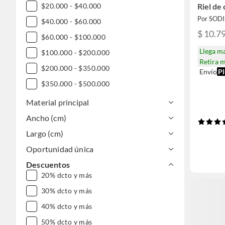
$20.000 - $40.000
Riel de
Por SOD
$40.000 - $60.000
$ 10.7
$60.000 - $100.000
Llega m
$100.000 - $200.000
Retira 
$200.000 - $350.000
Envío
Pl
$350.000 - $500.000
$500.000 - $1.000.000
Material principal
Ancho (cm)
Largo (cm)
Oportunidad única
Descuentos
20% dcto y más
30% dcto y más
40% dcto y más
50% dcto y más