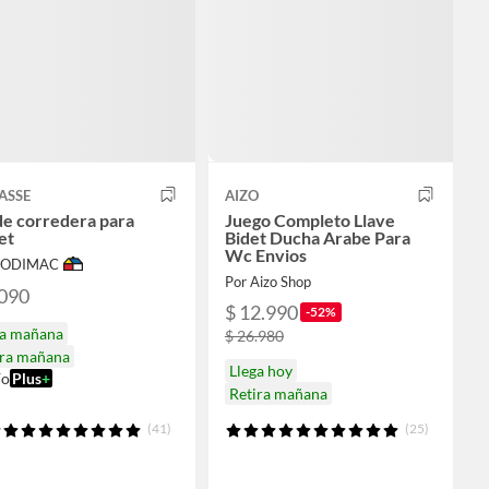
ASSE
AIZO
de corredera para
Juego Completo Llave
et
Bidet Ducha Arabe Para
Wc Envios
 SODIMAC
Por Aizo Shop
.090
$ 12.990
-52%
ga mañana
$ 26.980
ira mañana
Llega hoy
ío
Plus
+
Retira mañana
(41)
(25)