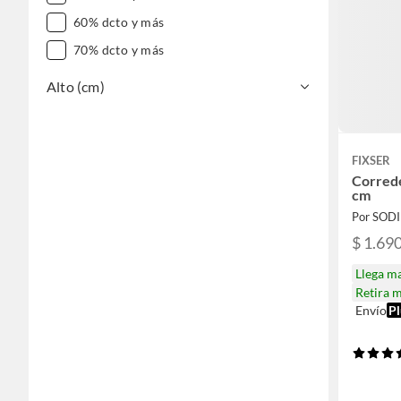
60% dcto y más
70% dcto y más
Alto (cm)
FIXSER
Correde
cm
Por SOD
$ 1.69
Llega m
Retira 
Envío
Pl