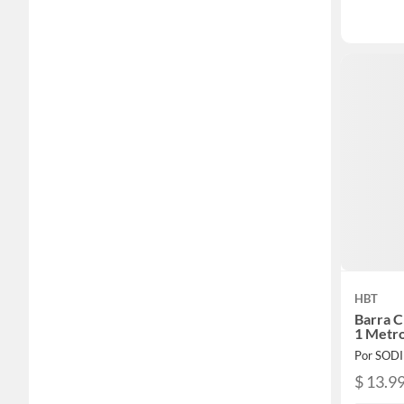
HBT
Barra C
1 Metr
Por SOD
$ 13.9