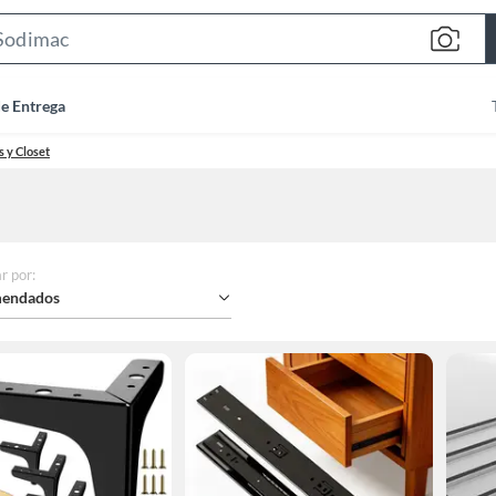
Search
Bar
de Entrega
 y Closet
r por
:
endados