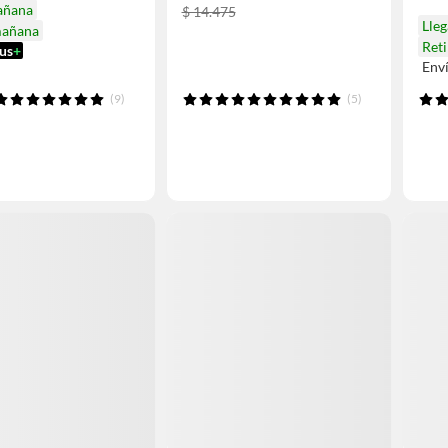
añana
$ 14.475
Lle
mañana
Ret
us
+
Env
(9)
(5)