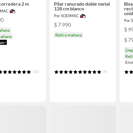
 corredera 2 m
Pilar ranurado doble metal
Bisa
128 cm blanco
rec
IMAC
unid
Por SODIMAC
90
Por
$ 7.990
$ 9
añana
Retira mañana
mañana
$ 7
us
+
Lle
Ret
Env
(32)
(8)