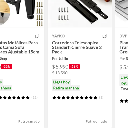
YAYKO
DVP
atas Metálicas Para
Corredera Telescopica
Plan
s Cama Sofá
Standarh Cierre Suave 2
Tra
res Ajustable 15cm
Pack
Gro
Dec
 Shop
Por Jubilo
Por
0
$ 5.990
$ 5
-33%
-56%
$ 13.590
Lle
oy
Llega hoy
Ret
mañana
Retira mañana
Env
(11)
(1)
Patrocinado
Patrocinado