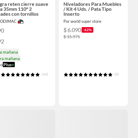
gra reten cierre suave
Niveladores Para Muebles
ta 35mm 110° 2
/ Kit 4 Uds. / Pata Tipo
ades con tornillos
Inserto
 SODIMAC
Por world super store
$ 6.090
90
-62%
$ 15.975
92
ga mañana
ira mañana
ío
Plus
+
(60)
(8)