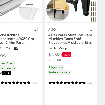
AIZO
cha Acrílica
4 Pzs Patas Metálicas Para
nsparente 40X60 Cm
Muebles Cama Sofá
sor 2 Mm Para
Elevadores Ajustable 15cm
oración
 SODIMAC
Por Aizo Shop
$ 8.690
.990
-33%
$ 12.900
ga mañana
Llega hoy
ira mañana
Retira mañana
ío
Plus
+
(11)
(11)