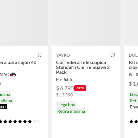
YAYKO
DUC
ra para cajón 40
Corredera Telescopica
Kit 
Standarh Cierre Suave 2
clós
Pack
IMAC
Por
Por Jubilo
0
$ 1
$ 6.790
-50%
añana
Lle
$ 13.590
mañana
Ret
Llega hoy
us
+
Env
Retira mañana
(27)