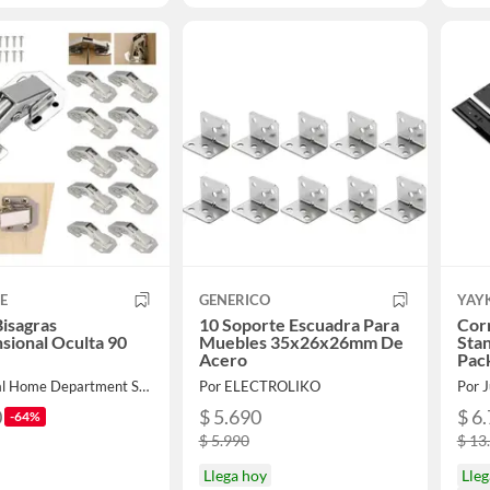
E
GENERICO
YAY
Bisagras
10 Soporte Escuadra Para
Cor
sional Oculta 90
Muebles 35x26x26mm De
Stan
Acero
Pac
Por Global Home Department Store
Por ELECTROLIKO
Por J
0
$ 5.690
$ 6
-64%
$ 5.990
$ 13
Llega hoy
Lleg