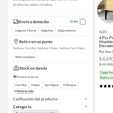
productos seleccionados.
Envío a domicilio
Gratis
Llega en 2 horas
Llega hoy
Llega mañana
AIZO
4 Pzs P
Retiro en un punto
Mueble
Elevado
Sodimac Cerrillos, Sodimac Maipú, Sodimac San Miguel, Sodimac El Bosque, Sodimac San Bernardo, Constructor Cantagallo, Sodimac Talagante, Sodimac San Fernando
Por Aizo
Retira mañana
$ 8.69
$ 12.900
Stock en tienda
Llega h
Tiendas Sodimac
Retira 
Cerrillos
Maipú
San Miguel
El Bosque
Mostrar más
Calificación del producto
Categoría