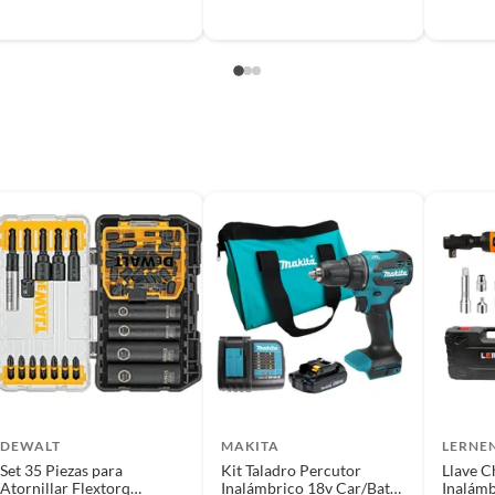
DEWALT
MAKITA
LERNE
Set 35 Piezas para
Kit Taladro Percutor
Llave C
Atornillar Flextorq
Inalámbrico 18v Car/Bat
Inalámb