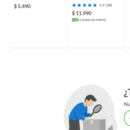
Hard, 3 Unidades
$ 5.490
4.9
(28)
$ 11.990
6
cuotas sin interés
¿
Nu