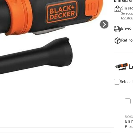
Entrega e
Sin st
Selecci
Mostrar
Envío 
Retiro
L
Selecc
BOS
Kit 
Piez