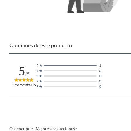
Opiniones de este producto
1
5
5
0
4
/5
0
3
0
2
1
comentario
0
1
Ordenar por:
Mejores evaluaciones