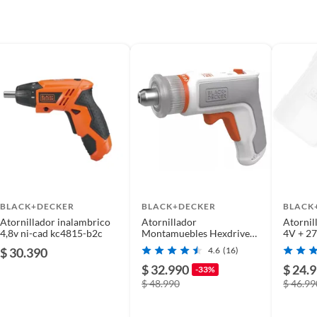
s
1AA
BLACK+DECKER
BLACK+DECKER
BLACK
Atornillador inalambrico
Atornillador
Atornil
4,8v ni-cad kc4815-b2c
Montamuebles Hexdriver
4V + 27
Blackdecker Bcrta01-b2c
BLACK
$ 30.390
4.6
(16)
$ 32.990
$ 24.
-33%
$ 48.990
$ 46.99