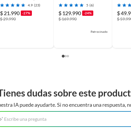
DEWALT
Makita Dhp490sy
6 dados
4.9
(23)
5
(6)
$ 21.990
$ 129.990
$ 49.
-27%
-24%
$ 29.990
$ 169.990
$ 59.99
Patrocinado
Tienes dudas sobre este produc
estra IA puede ayudarte. Si no encuentra una respuesta, n
Escribe una pregunta