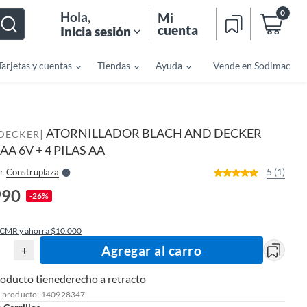
0
Hola
,
Mi
cuenta
Inicia sesión
Tarjetas y cuentas
Tiendas
Ayuda
Vende en Sodimac
o
f
n
I
ATORNILLADOR BLACH AND DECKER
|
r
DECKER
e
A 6V + 4 PILAS AA
l
l
e
5 (1)
r
Construplaza
S
990
-26%
 CMR y ahorra $10.000
Agregar al carro
+
roducto tiene
derecho a retracto
l producto: 140928347