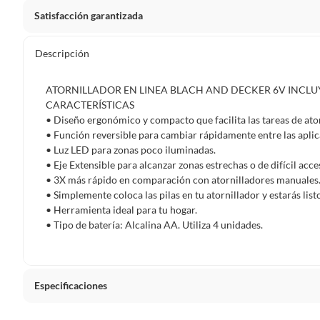
Satisfacción garantizada
Por ley, tienes hasta
10 días para devolver un producto
si
Descripción
Debe estar en perfecto estado, con todas sus etiquetas, sell
en cuenta que lo debes haber comprado por internet y que 
ATORNILLADOR EN LINEA BLACH AND DECKER 6V INCLUY
Productos que, por su naturaleza, no puedan ser devueltos, pu
CARACTERÍSTICAS
Confeccionados a la medida.
• Diseño ergonómico y compacto que facilita las tareas de ato
• Función reversible para cambiar rápidamente entre las aplic
De uso personal.
• Luz LED para zonas poco iluminadas.
En sodimac.cl te damos
30 días desde que recibes el prod
• Eje Extensible para alcanzar zonas estrechas o de difícil acce
etiquetas y sin uso, tal como te lo entregamos.
• 3X más rápido en comparación con atornilladores manuales
• Simplemente coloca las pilas en tu atornillador y estarás li
Productos digitales que se entregan a través de una desc
• Herramienta ideal para tu hogar.
programas para el computador.
• Tipo de batería: Alcalina AA. Utiliza 4 unidades.
Productos a pedido o confeccionados a medida.
Productos que han sido informados como imperfectos, 
remanufacturados o con alguna deficiencia, que sean comprado
Especificaciones
Alimentos, bebidas, medicamentos, suplementos alimenticios, v
Pinturas de un color a solicitud.