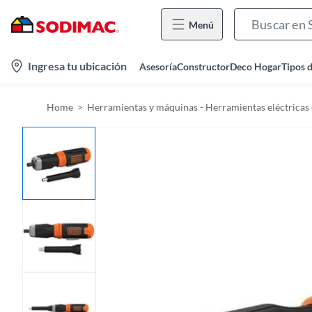
Menú
l
Ingresa tu ubicación
Asesoría
Constructor
Deco Hogar
Tipos 
o
c
Home
Herramientas y máquinas - Herramientas eléctricas 
a
t
i
o
n
-
i
c
o
n