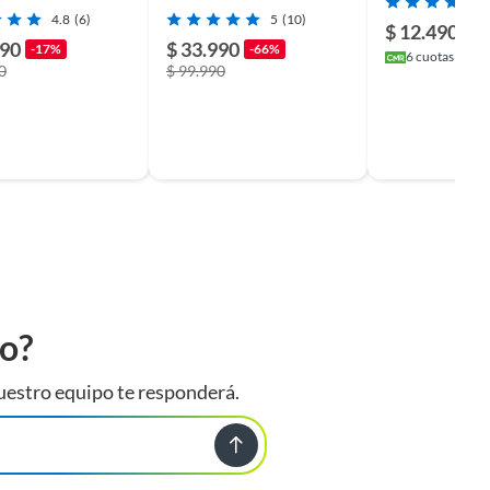
Hd555
4.8
(6)
5
(10)
$ 12.490
990
$ 33.990
-17%
-66%
6
cuotas sin in
0
$ 99.990
to?
uestro equipo te responderá.