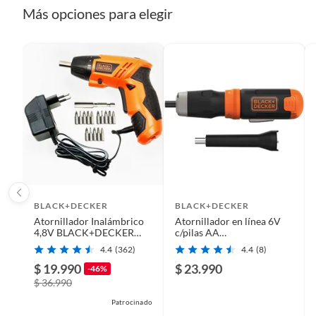
Detalle de la garantía
6 mese
Plantas.
Más opciones para elegir
De uso personal.
Condicion del producto
Nuevo
Modelo
BCF60
Uso de la herramienta
Hogar
Voltaje
6 V
BLACK+DECKER
BLACK+DECKER
Atornillador Inalámbrico
Atornillador en línea 6V
Potencia
6V
4,8V BLACK+DECKER
c/pilas AA
KC4815-B2C
BLACK+DECKER
4.4
(362)
4.4
(8)
$ 19.990
$ 23.990
-46%
$ 36.990
Patrocinado