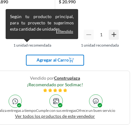
.890
$
20.990
Según tu producto principal,
para tu proyecto te sugerimos
esta cantidad de unidades.
Entendido
1
unidad recomendada
1
unidad recomendada
Agregar al Carro
Vendido por
Construplaza
¡Recomendado por Sodimac!
liza entregas a tiempo
Cumple con sus entregas
Ofrece un buen servicio
Ver todos los productos de este vendedor