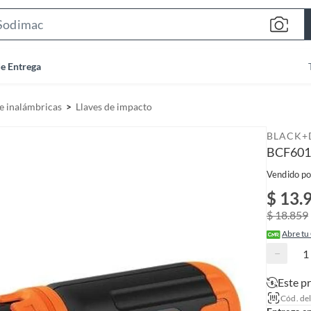
S
e
a
de Entrega
r
c
e inalámbricas
Llaves de impacto
h
B
BLACK+
a
BCF601A
r
Vendido po
$ 13.
$ 18.859
Abre tu
−
Este p
Cód. de