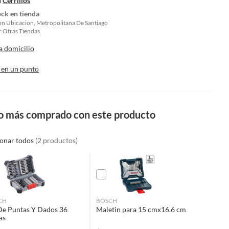
n
Cerrillos
ock en tienda
on Ubicacion, Metropolitana De Santiago
 Otras Tiendas
a domicilio
 en un punto
o más comprado con este producto
ionar todos
(2 productos)
CH
BOSCH
De Puntas Y Dados 36
Maletin para 15 cmx16.6 cm
as