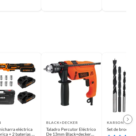
N
BLACK+DECKER
KARSON
hicharra eléctrica
Taladro Percutor Eléctrico
Set de brocas 9
rica + 2 baterías +
De 13mm Black+decker