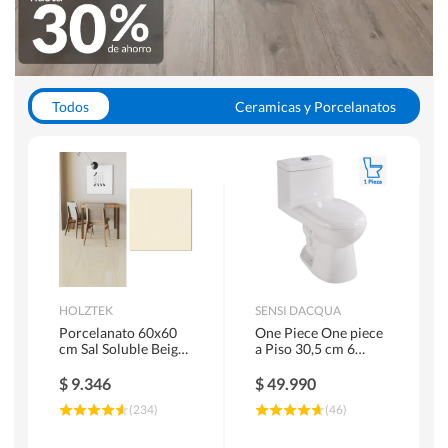
Todos
Ceramicas y Porcelanatos
Calefont y Termos
Pisos Vinilicos
WC y Sanitarios
Pisos Flotantes y Laminados
Pinturas
Duchas y Mamparas
HOLZTEK
SENSI DACQUA
Porcelanato 60x60
One Piece One piece
cm Sal Soluble Beige
a Piso 30,5 cm 6
1.44 m2
Litros Riva Blanco
$
9.346
$
49.990
(
234
)
(
46
)