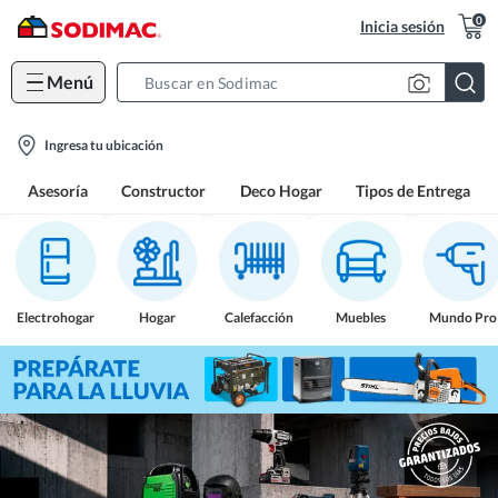
0
Inicia sesión
Menú
Search
Bar
location-
Ingresa tu ubicación
icon
Asesoría
Constructor
Deco Hogar
Tipos de Entrega
Electrohogar
Hogar
Calefacción
Muebles
Mundo Pro