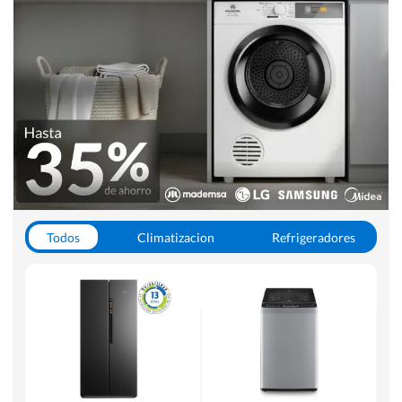
Todos
Climatizacion
Refrigeradores
Lavado y Secado
Cocinas
Aspiradoras
Hornos y Microondas
Otros