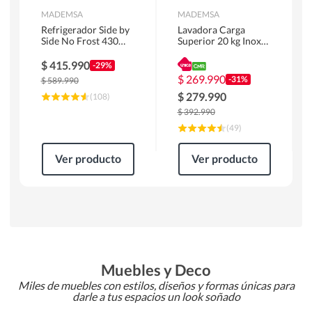
MADEMSA
MADEMSA
Refrigerador Side by
Lavadora Carga
Side No Frost 430
Superior 20 kg Inox
Litros Negro
MDWMT20S
MAS430B
$
415.990
-29%
$
269.990
-31%
$
589.990
$
279.990
(
108
)
$
392.990
(
49
)
Ver producto
Ver producto
Muebles y Deco
Miles de muebles con estilos, diseños y formas únicas para
darle a tus espacios un look soñado