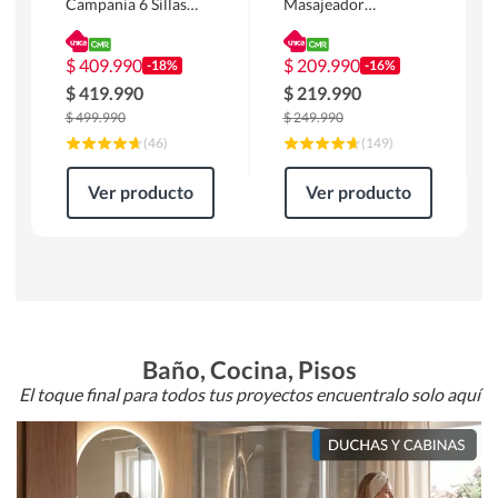
Campania 6 Sillas
Masajeador
Mesa Rectangular
Calentador 1 cuerpo
180 x 90 x 76 cm
Atlanta 91x101x94
Café
cm Negro
$
409.990
$
209.990
-18%
-16%
$
419.990
$
219.990
$
499.990
$
249.990
(
46
)
(
149
)
Ver producto
Ver producto
Baño, Cocina, Pisos
El toque final para todos tus proyectos encuentralo solo aquí