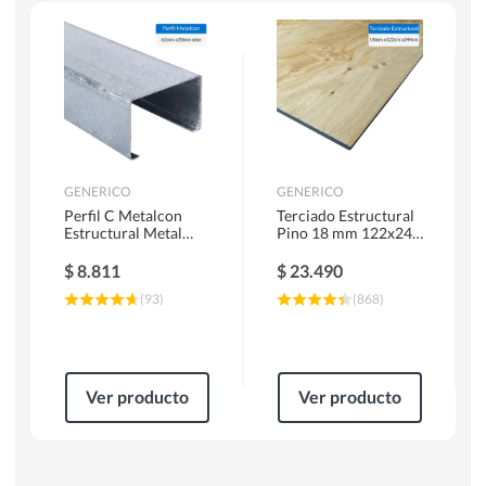
Escaleras
Soldadoras
Herramientas Manuales
Sierras Circulares
GENERICO
GENERICO
Perfil C Metalcon
Terciado Estructural
Estructural Metal
Pino 18 mm 122x244
62x20x0.85 mm 6 m
cm
$
8.811
$
23.490
(
93
)
(
868
)
Ver producto
Ver producto