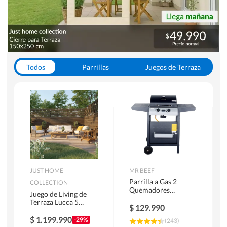
Todos
Parrillas
Juegos de Terraza
Toldos
JUST HOME
MR BEEF
Parrilla a Gas 2
COLLECTION
Quemadores
Juego de Living de
Bandejas Laterales
Terraza Lucca 5
$
129.990
Personas Natural
$
1.199.990
-29%
(
243
)