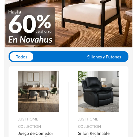
Todos
Sillones y Futones
Juegos de Comedor
Lamparas
Closets
Escritorios y Sillas PC
Racks y Muebles TV
Alfombras
JUST HOME
JUST HOME
COLLECTION
COLLECTION
Juego de Comedor
Sillón Reclinable