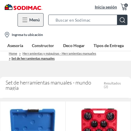
0
Inicia sesión
Menú
Search
Bar
location-
Ingresa tu ubicación
icon
Asesoría
Constructor
Deco Hogar
Tipos de Entrega
Home
Herramientas y máquinas - Herramientas manuales
Set de herramientas manuales
Set de herramientas manuales - mundo
Resultados
magia
(
2
)