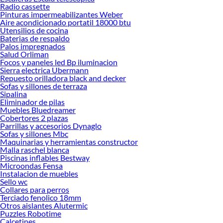
Radio cassette
Encuentra una amplia variedad de productos de Set de herramientas manuales
Pinturas impermeabilizantes Weber
en Sodimac. Encuentra todo lo necesario para tus proyectos de renovación y
Aire acondicionado portatil 18000 btu
Utensilios de cocina
decoración. ¡Visítanos y haz tus ideas realidad!
Baterias de respaldo
Palos impregnados
Salud Orliman
Focos y paneles led Bp iluminacion
Sierra electrica Ubermann
Repuesto orilladora black and decker
Sofas y sillones de terraza
Sipalina
Eliminador de pilas
Muebles Bluedreamer
Cobertores 2 plazas
Parrillas y accesorios Dynaglo
Sofas y sillones Mbc
Maquinarias y herramientas constructor
Malla raschel blanca
Piscinas inflables Bestway
Microondas Fensa
Instalacion de muebles
Sello wc
Collares para perros
Terciado fenolico 18mm
Otros aislantes Alutermic
Puzzles Robotime
Calcetines