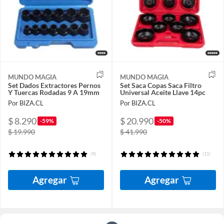
MUNDO MAGIA
MUNDO MAGIA
Set Dados Extractores Pernos
Set Saca Copas Saca Filtro
Y Tuercas Rodadas 9 A 19mm
Universal Aceite Llave 14pc
Por BIZA.CL
Por BIZA.CL
$ 8.290
$ 20.990
-59%
-50%
$ 19.990
$ 41.990
(9)
(11)
Agregar
Agregar