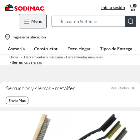
0
Inicia sesión
Menú
Search
Bar
location-
Ingresa tu ubicación
icon
Asesoría
Constructor
Deco Hogar
Tipos de Entrega
Home
Herramientas y máquinas - Herramientas manuales
Serruchos y sierras
Serruchos y sierras - metalfer
Resultados
(
3
)
Envio Plus