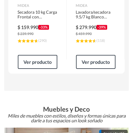
MIDEA
MIDEA
Secadora 10 kg Carga
Lavadora/secadora
Frontal con
9.5/7 kg Blanco
Evacuación Blanco
MLSF-095B/W
MD100A100/W2
$
159.990
$
279.990
-33%
-39%
$
239.990
$
459.990
(
290
)
(
118
)
Ver producto
Ver producto
Muebles y Deco
Miles de muebles con estilos, diseños y formas únicas para
darle a tus espacios un look soñado