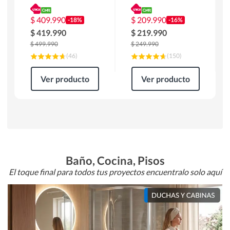
180 x 90 x 76 cm
Atlanta 91x101x94
Café
cm Negro
$
409.990
$
209.990
-18%
-16%
$
419.990
$
219.990
$
499.990
$
249.990
(
46
)
(
150
)
Ver producto
Ver producto
Baño, Cocina, Pisos
El toque final para todos tus proyectos encuentralo solo aquí