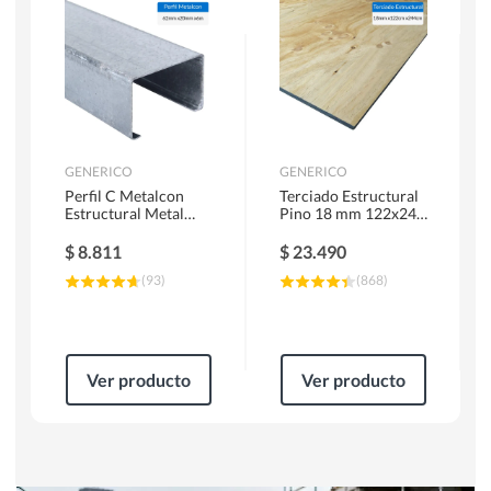
Herramientas Manuales
Sierras Circulares
GENERICO
GENERICO
Perfil C Metalcon
Terciado Estructural
Estructural Metal
Pino 18 mm 122x244
62x20x0.85 mm 6 m
cm
$
8.811
$
23.490
(
93
)
(
868
)
Ver producto
Ver producto