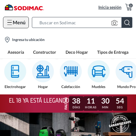
0
Inicia sesión
Menú
Search
Bar
location-
Ingresa tu ubicación
icon
Asesoría
Constructor
Deco Hogar
Tipos de Entrega
Electrohogar
Hogar
Calefacción
Muebles
Mundo Pro
38
11
30
51
EL 18 YA ESTÁ LLEGANDO
DÍAS
HORAS
MIN
SEG