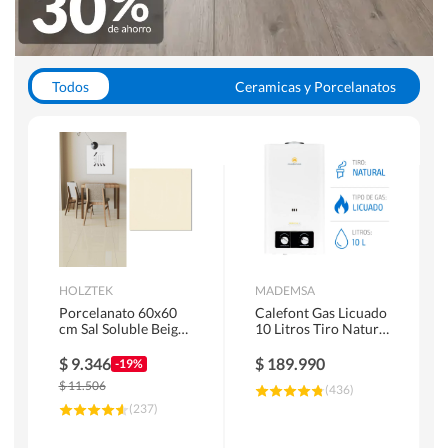
Todos
Ceramicas y Porcelanatos
Calefont y Termos
Pisos Vinilicos
WC y Sanitarios
Pisos Flotantes y Laminados
Pinturas
Duchas y Mamparas
HOLZTEK
MADEMSA
Porcelanato 60x60
Calefont Gas Licuado
cm Sal Soluble Beige
10 Litros Tiro Natural
1.44 m2
Ionizado
$
9.346
$
189.990
-19%
$
11.506
(
436
)
(
237
)