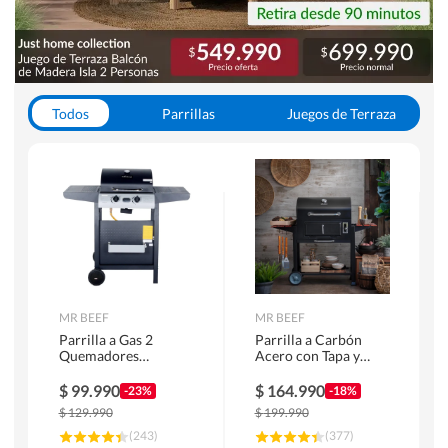
Todos
Parrillas
Juegos de Terraza
Toldos
MR BEEF
MR BEEF
Parrilla a Gas 2
Parrilla a Carbón
Quemadores
Acero con Tapa y
Bandejas Laterales
Bandejas Laterales +
Termómetro
$
99.990
$
164.990
-23%
-18%
$
129.990
$
199.990
(
243
)
(
377
)