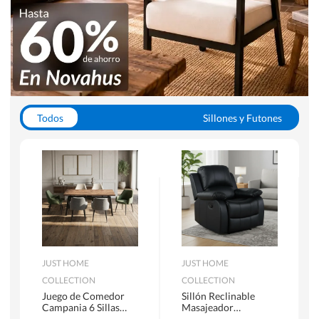
Todos
Sillones y Futones
Juegos de Comedor
Lamparas
Closets
Escritorios y Sillas PC
Racks y Muebles TV
Alfombras
JUST HOME
JUST HOME
COLLECTION
COLLECTION
Juego de Comedor
Sillón Reclinable
Campania 6 Sillas
Masajeador
Mesa Rectangular
Calentador 1 cuerpo