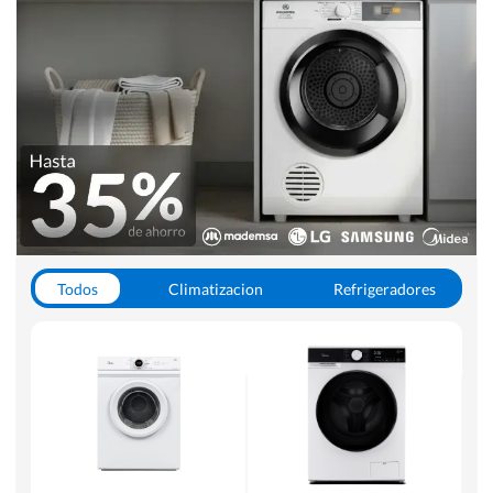
Todos
Climatizacion
Refrigeradores
Lavado y Secado
Cocinas
Aspiradoras
Hornos y Microondas
Otros