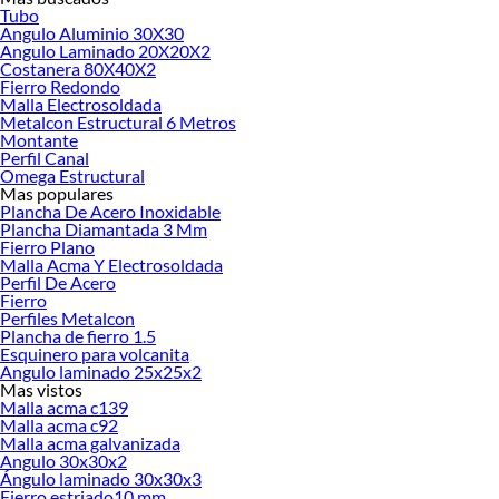
Tubo
Angulo Aluminio 30X30
Angulo Laminado 20X20X2
Los
perfiles Metalcon
son elementos estructurales de acero galvanizado
Costanera 80X40X2
conformado en frío, utilizados en sistemas de construcción liviana para
Fierro Redondo
tabiques, cielos y estructuras metálicas. Son una excelente opción para fijar
Malla Electrosoldada
paneles de yeso, madera u otros materiales si estás utilizando el sistema de
Metalcon Estructural 6 Metros
Montante
construcción en seco para armar muros de interiores, cielorrasos y otro tipo de
Perfil Canal
estructuras, como construir estanterías metálicas, conformar el esqueleto de
Omega Estructural
obras de arte o crear novedosos diseños de muebles.
Mas populares
Plancha De Acero Inoxidable
Encuentra todo lo que necesitas en
perfiles Metalcon - Vulcometal
ideales para
Plancha Diamantada 3 Mm
ti y para tus proyectos junto a Sodimac - Homecenter y entrégale resistencia y
Fierro Plano
durabilidad a tu obra. ¡Qué esperas para visitarnos! ¡Te esperamos!
Malla Acma Y Electrosoldada
Perfil De Acero
¿Qué son los perfiles Metalcon Vulcometal?
Fierro
Perfiles Metalcon
Los
perfiles Metalcon
, también conocidos como
Vulcometal
, son elementos
Plancha de fierro 1.5
estructurales fabricados en acero galvanizado conformado en frío. Este sistema
Esquinero para volcanita
constructivo se ha consolidado como una alternativa moderna, eficiente y
Angulo laminado 25x25x2
Mas vistos
versátil frente a materiales tradicionales como la madera o el hormigón. Su
Malla acma c139
principal característica es la ligereza combinada con alta resistencia, lo que
Malla acma c92
permite construir estructuras sólidas sin aumentar el peso total del proyecto.
Malla acma galvanizada
Angulo 30x30x2
Soluciones que ofrecen en construcción liviana
Ángulo laminado 30x30x3
Fierro estriado10 mm
Los perfiles
Metalcon Vulcometal
están diseñados para múltiples aplicaciones