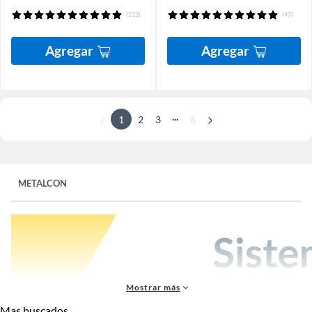
(112)
(47)
Agregar
Agregar
...
1
2
3
6
METALCON
Mostrar más
Mas buscados