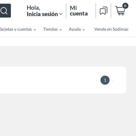
0
Hola
,
Mi
cuenta
Inicia sesión
Tarjetas y cuentas
Tiendas
Ayuda
Vende en Sodimac
1