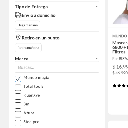
Tipo de Entrega
Envío a domicilio
Llega mañana
MUNDO 
Retiro en un punto
Mascara
6800 + 
Retira mañana
Filtros
Marca
Por BIZA
$ 16.9
$ 46.990
Mundo magia
Total tools
Kuangye
3m
Ature
Steelpro