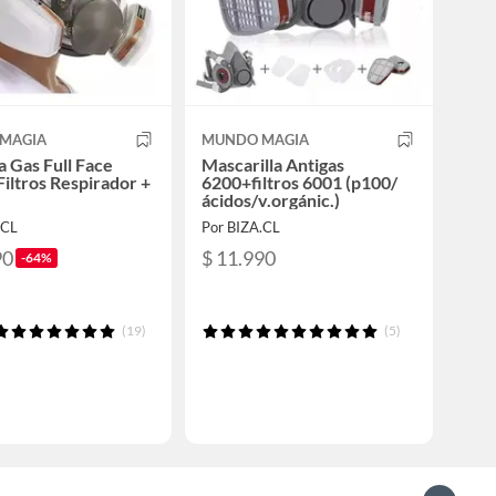
MAGIA
MUNDO MAGIA
 Gas Full Face
Mascarilla Antigas
Filtros Respirador +
6200+filtros 6001 (p100/
ácidos/v.orgánic.)
.CL
Por BIZA.CL
90
$ 11.990
-64%
(19)
(5)