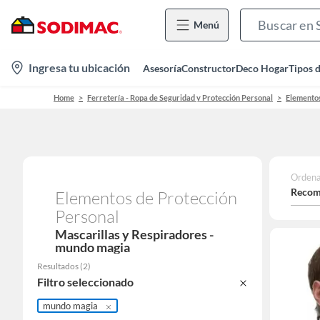
Menú
location-
Ingresa tu ubicación
Asesoría
Constructor
Deco Hogar
Tipos 
icon
Home
Ferretería - Ropa de Seguridad y Protección Personal
Elementos
Ordena
Recom
Elementos de Protección
Personal
Mascarillas y Respiradores -
mundo magia
Resultados
(
2
)
Filtro seleccionado
mundo magia