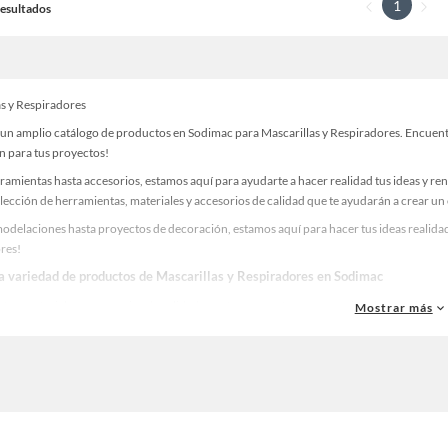
1
 Resultados
as y Respiradores
un amplio catálogo de productos en Sodimac para Mascarillas y Respiradores. Encuentra
n para tus proyectos!
ramientas hasta accesorios, estamos aquí para ayudarte a hacer realidad tus ideas y re
lección de herramientas, materiales y accesorios de calidad que te ayudarán a crear un
delaciones hasta proyectos de decoración, estamos aquí para hacer tus ideas realidad.
res!
la variedad de productos de Mascarillas y Respiradores en Sodimac
as, materiales y accesorios de calidad para tus proyectos y renovación de espacios. ¡
Mostrar más
 una amplia variedad de productos de Mascarillas y Respiradores en Sodimac. Encuentr
 y haz tus ideas realidad!