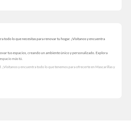
 todo lo que necesitas para renovar tu hogar. ¡Visítanos y encuentra
novar tus espacios, creando un ambiente único y personalizado. Explora
 espacio más tú.
 ¡Visítanos y encuentra todo lo que tenemos para ofrecerte en Mascarillas y
Visítanos y descubre todo lo que tenemos para ofrecerte!
a todo lo necesario para tus proyectos de renovación y decoración.