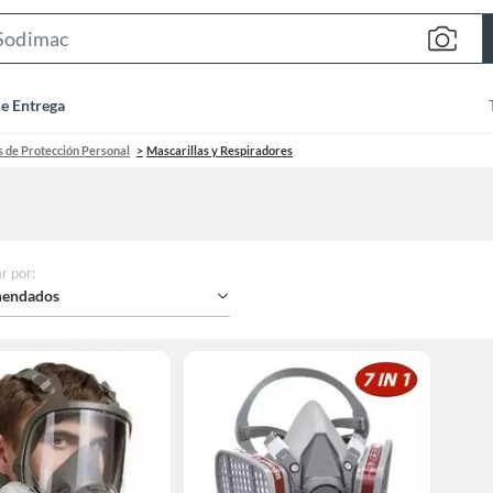
Search
Bar
de Entrega
 de Protección Personal
Mascarillas y Respiradores
r por
:
endados