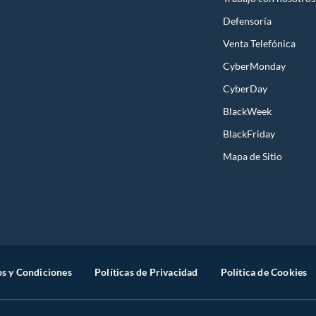
Defensoría
Venta Telefónica
CyberMonday
CyberDay
BlackWeek
BlackFriday
Mapa de Sitio
s y Condiciones
Políticas de Privacidad
Política de Cookies