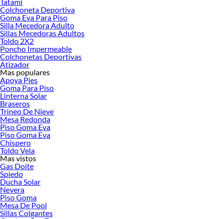
Tatami
Colchoneta Deportiva
Goma Eva Para Piso
Silla Mecedora Adulto
Sillas Mecedoras Adultos
Toldo 2X2
Poncho Impermeable
Colchonetas Deportivas
Atizador
Mas populares
Apoya Pies
Goma Para Piso
Linterna Solar
Braseros
Trineo De Nieve
Mesa Redonda
Piso Goma Eva
Piso Goma Eva
Chispero
Toldo Vela
Mas vistos
Gas Doite
Spiedo
Ducha Solar
Nevera
Piso Goma
Mesa De Pool
Sillas Colgantes