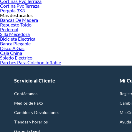
Cortinas Pvc Terraza
Cortina Pvc Terraza
Pergola 3X3
Mas destacados
Bancas De Madera
Repuesto Toldo
Pedernal
Silla Mecedora
Bicicleta Electrica
Banca Plegable
Disco A Gas
Caja China
Spiedo Electrico
Parches Para Colchon Inflable
Servicio al Cliente
Mi C
Contáctanos
Regist
Medios de Pago
Cambi
Cambios y Devoluciones
Mis C
Tiendas y horarios
Ayuda
Garantía Legal