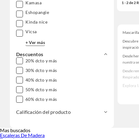
Kamasa
1 - 2 de 2
Eshopangie
Kinda nice
Vicsa
Mascarill
Descubre 
+ Ver más
inspiració
Descuentos
Desde her
20% dcto y más
nuestra se
30% dcto y más
Desde remo
Respirado
40% dcto y más
Explora 
50% dcto y más
Herramient
60% dcto y más
Encuentra
¡Visítanos
Calificación del producto
Mas buscados
Escaleras De Madera