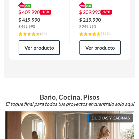
180 x 90 x 76 cm
Atlanta 91x101x94
Café
cm Negro
$
409.990
$
209.990
-18%
-16%
$
419.990
$
219.990
$
499.990
$
249.990
(
46
)
(
149
)
Ver producto
Ver producto
Baño, Cocina, Pisos
El toque final para todos tus proyectos encuentralo solo aquí