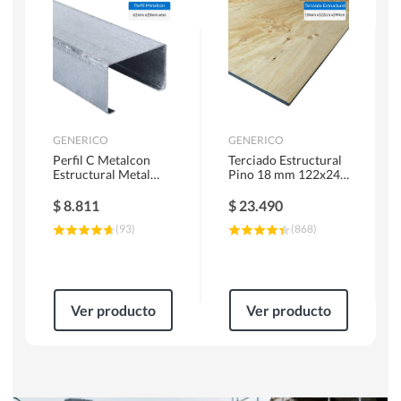
Herramientas Manuales
Sierras Circulares
GENERICO
GENERICO
Perfil C Metalcon
Terciado Estructural
Estructural Metal
Pino 18 mm 122x244
62x20x0.85 mm 6 m
cm
$
8.811
$
23.490
(
93
)
(
868
)
Ver producto
Ver producto