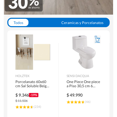
Todos
Ceramicas y Porcelanatos
Calefont y Termos
Pisos Vinilicos
WC y Sanitarios
Pisos Flotantes y Laminados
Pinturas
Duchas y Mamparas
HOLZTEK
SENSI DACQUA
Porcelanato 60x60
One Piece One piece
cm Sal Soluble Beige
a Piso 30,5 cm 6
1.44 m2
Litros Riva Blanco
$
9.346
$
49.990
-19%
$
11.506
(
46
)
(
234
)