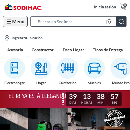
0
Inicia sesión
Menú
Search
Bar
location-
Ingresa tu ubicación
icon
Asesoría
Constructor
Deco Hogar
Tipos de Entrega
Electrohogar
Hogar
Calefacción
Muebles
Mundo Pro
39
13
38
54
EL 18 YA ESTÁ LLEGANDO
DÍAS
HORAS
MIN
SEG