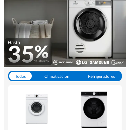
Todos
Climatizacion
Refrigeradores
Lavado y Secado
Cocinas
Aspiradoras
Hornos y Microondas
Otros