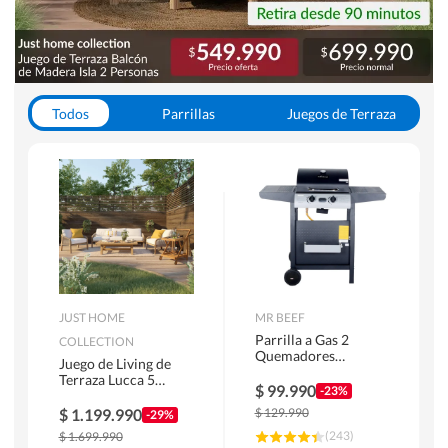
Todos
Parrillas
Juegos de Terraza
Toldos
JUST HOME
MR BEEF
Parrilla a Gas 2
COLLECTION
Quemadores
Juego de Living de
Bandejas Laterales
Terraza Lucca 5
$
99.990
-23%
Personas Natural
$
1.199.990
$
129.990
-29%
(
243
)
$
1.699.990