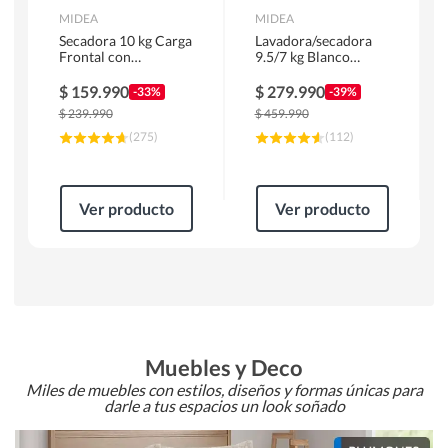
MIDEA
MIDEA
Secadora 10 kg Carga
Lavadora/secadora
Frontal con
9.5/7 kg Blanco
Evacuación Blanco
MLSF-095B/W
MD100A100/W2
$
159.990
$
279.990
-33%
-39%
$
239.990
$
459.990
(
275
)
(
112
)
Ver producto
Ver producto
Muebles y Deco
Miles de muebles con estilos, diseños y formas únicas para
darle a tus espacios un look soñado