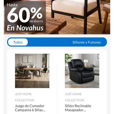
Todos
Sillones y Futones
Juegos de Comedor
Lamparas
Closets
Escritorios y Sillas PC
Racks y Muebles TV
Alfombras
JUST HOME
JUST HOME
COLLECTION
COLLECTION
Juego de Comedor
Sillón Reclinable
Campania 6 Sillas
Masajeador
Mesa Rectangular
Calentador 1 cuerpo