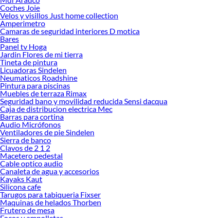
renovación de espacios. ¡Visítanos y descubre todo lo que tenemos para
Coches Joie
ofrecerte!
Velos y visillos Just home collection
Amperimetro
Encuentra una amplia variedad de productos de Conduits, Fitting y Accesorios
Camaras de seguridad interiores D motica
en Sodimac. Encuentra todo lo necesario para tus proyectos de renovación y
Bares
Panel tv Hoga
decoración. ¡Visítanos y haz tus ideas realidad!
Jardin Flores de mi tierra
Tineta de pintura
Licuadoras Sindelen
Neumaticos Roadshine
Pintura para piscinas
Muebles de terraza Rimax
Seguridad bano y movilidad reducida Sensi dacqua
Caja de distribucion electrica Mec
Barras para cortina
Audio Micrófonos
Ventiladores de pie Sindelen
Sierra de banco
Clavos de 2 1 2
Macetero pedestal
Cable optico audio
Canaleta de agua y accesorios
Kayaks Kaut
Silicona cafe
Tarugos para tabiqueria Fixser
Maquinas de helados Thorben
Frutero de mesa
Focos y ampolletas