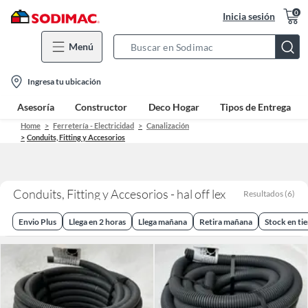
0
Inicia sesión
Menú
Search
Bar
location-
Ingresa tu ubicación
icon
Asesoría
Constructor
Deco Hogar
Tipos de Entrega
Home
Ferretería - Electricidad
Canalización
Conduits, Fitting y Accesorios
Conduits, Fitting y Accesorios - hal off lex
Resultados
(
6
)
Envio Plus
Llega en 2 horas
Llega mañana
Retira mañana
Stock en ti