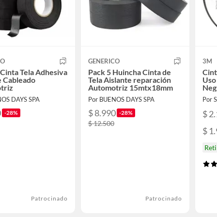
CO
GENERICO
3M
s Cinta Tela Adhesiva
Pack 5 Huincha Cinta de
Cint
e Cableado
Tela Aislante reparación
Uso
triz
Automotriz 15mtx18mm
Neg
NOS DAYS SPA
Por BUENOS DAYS SPA
Por
0
$ 8.990
$ 2
-28%
-28%
$ 12.500
$ 1
Ret
Patrocinado
Patrocinado