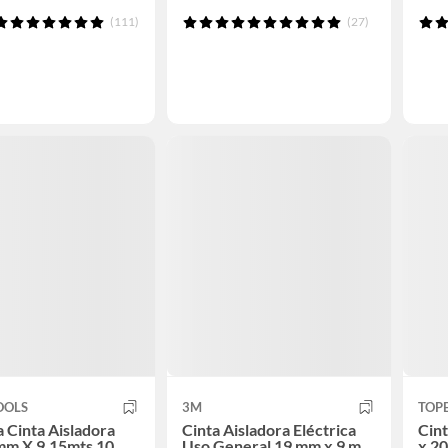
(111)
(27)
OOLS
3M
TOP
 Cinta Aisladora
Cinta Aisladora Eléctrica
Cint
mm X 9.15mts 10
Uso General 19 mm x 9 m
x 2