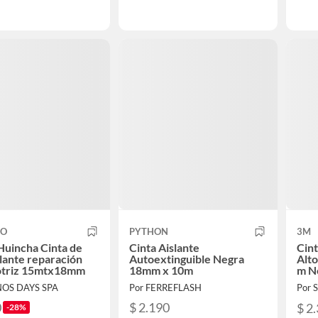
CO
PYTHON
3M
Huincha Cinta de
Cinta Aislante
Cint
slante reparación
Autoextinguible Negra
Alt
triz 15mtx18mm
18mm x 10m
m N
NOS DAYS SPA
Por FERREFLASH
Por
0
$ 2.190
$ 2
-28%