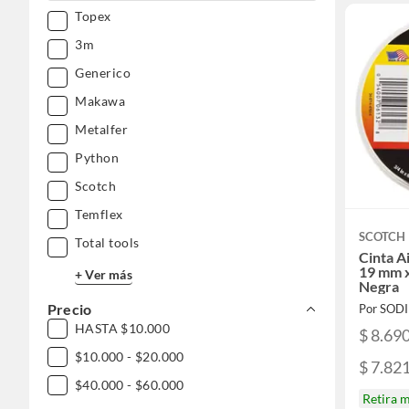
Topex
3m
Generico
Makawa
Metalfer
Python
Scotch
Temflex
SCOTCH
Total tools
Cinta A
19 mm x
+ Ver más
Negra
Precio
Por SOD
HASTA $10.000
$ 8.69
$10.000 - $20.000
$ 7.82
$40.000 - $60.000
Retira 