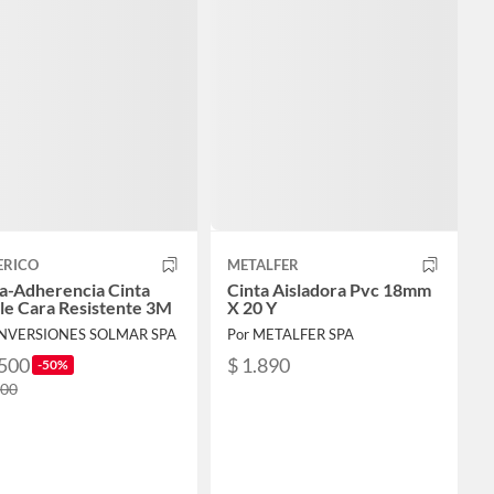
ERICO
METALFER
ra-Adherencia Cinta
Cinta Aisladora Pvc 18mm
le Cara Resistente 3M
X 20 Y
INVERSIONES SOLMAR SPA
Por METALFER SPA
.500
$ 1.890
-50%
000