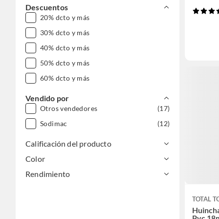
Descuentos
20% dcto y más
30% dcto y más
40% dcto y más
50% dcto y más
60% dcto y más
Vendido por
Otros vendedores
(17)
Sodimac
(12)
Calificación del producto
Color
Rendimiento
TOTAL T
Huincha
Pvc 18