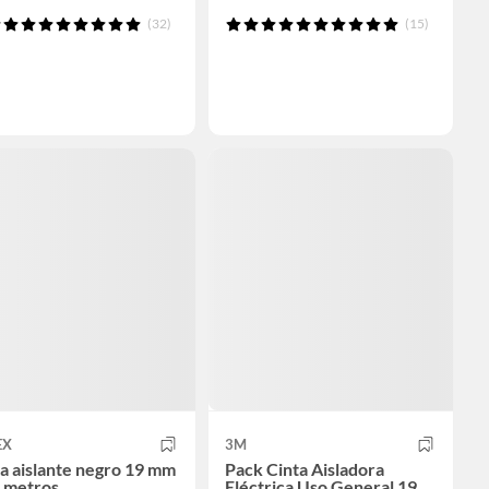
(32)
(15)
EX
3M
a aislante negro 19 mm
Pack Cinta Aisladora
0 metros
Eléctrica Uso General 19