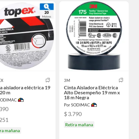
EX
3M
a aisladora eléctrica 19
Cinta Aisladora Eléctrica
20 m
Alto Desempeño 19 mm x
18 m Negra
 SODIMAC
Por SODIMAC
.390
$ 3.790
.251
Retira mañana
ira mañana