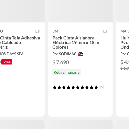
CO
3M
MAK
s Cinta Tela Adhesiva
Pack Cinta Aisladora
Huin
e Cableado
Eléctrica 19 mm x 18 m
Pvc
triz
Colores
Und
NOS DAYS SPA
Por SODIMAC
Por 
0
$ 4
$ 7.690
-28%
$ 6.
Retira mañana
(5)