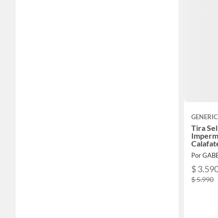
GENERI
Tira Se
Imperm
Calafat
Negro
Por GAB
$ 3.59
$ 5.990