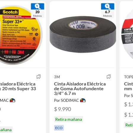
3M
TOP
isladora Eléctrica
Cinta Aisladora Eléctrica
Cint
 20 mts Super 33
de Goma Autofundente
mm 
3/4'' 6.7 m
Por
IMAC
Por SODIMAC
$ 1
0
$ 9.990
$ 1
1
Retira mañana
Ret
ECO
mañana