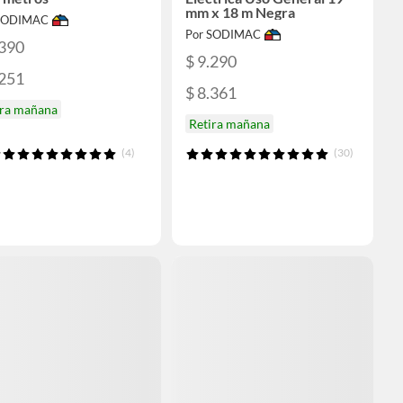
mm x 18 m Negra
 SODIMAC
Por SODIMAC
.390
$ 9.290
.251
$ 8.361
ira mañana
Retira mañana
(4)
(30)