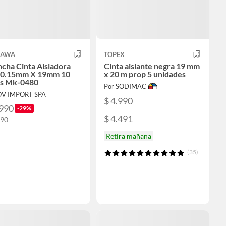
AWA
TOPEX
cha Cinta Aisladora
Cinta aislante negra 19 mm
 0.15mm X 19mm 10
x 20 m prop 5 unidades
s Mk-0480
Por SODIMAC
OV IMPORT SPA
$ 4.990
.990
-29%
$ 4.491
990
Retira mañana
(35)