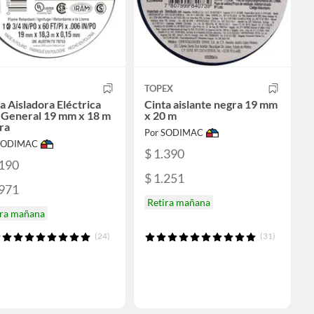
TOPEX
a Aisladora Eléctrica
Cinta aislante negra 19 mm
 General 19 mm x 18 m
x 20 m
ra
Por SODIMAC
 SODIMAC
$ 1.390
.190
$ 1.251
.971
Retira mañana
ira mañana
(24)
(31)