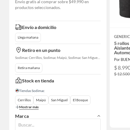
Envío gratis al comprar sobre $49.990 en
productos seleccionados.
Envío a domicilio
GENERI
Llega mañana
5 rollo
Aislant
Retiro en un punto
Automo
Sodimac Cerrillos, Sodimac Maipú, Sodimac San Miguel, Sodimac El Bosque, Sodimac San Bernardo, Constructor Cantagallo, Sodimac Talagante, Sodimac San Fernando
Por BUE
$ 8.99
Retira mañana
$ 12.500
Stock en tienda
Tiendas Sodimac
Cerrillos
Maipú
San Miguel
El Bosque
Mostrar más
Marca