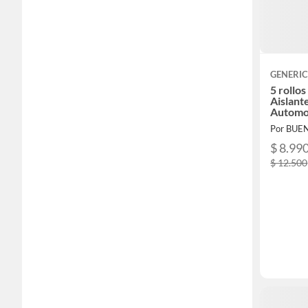
GENERI
5 rollo
Aislant
Automo
Por BUE
$ 8.99
$ 12.500