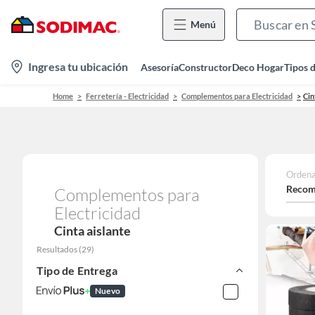
Menú
location-
Ingresa tu ubicación
Asesoría
Constructor
Deco Hogar
Tipos 
icon
Home
Ferretería - Electricidad
Complementos para Electricidad
Cin
Ordena
Recom
Complementos para
Electricidad
Cinta aislante
Resultados
(
29
)
Tipo de Entrega
Nuevo