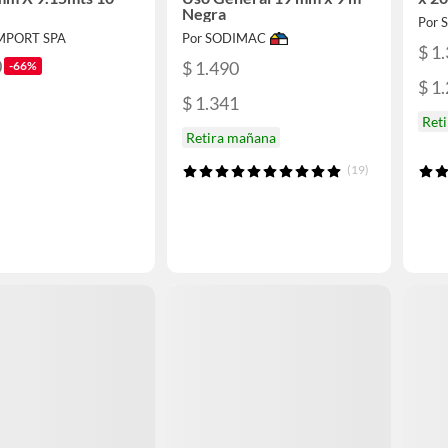
Negra
Por
IMPORT SPA
Por SODIMAC
$ 1
0
$ 1.490
-66%
$ 1
$ 1.341
Ret
Retira mañana
(19)