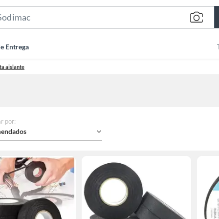
Search
Bar
de Entrega
ta aislante
r por
:
endados