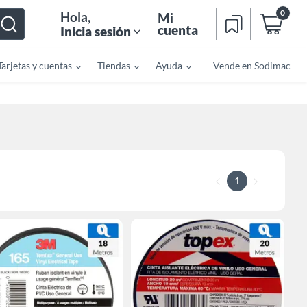
0
Hola
,
Mi
cuenta
Inicia sesión
Tarjetas y cuentas
Tiendas
Ayuda
Vende en Sodimac
1