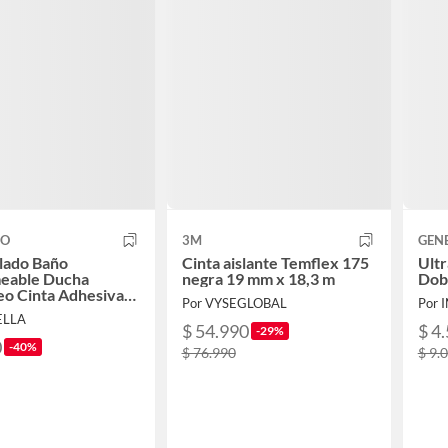
CO
3M
GEN
llado Baño
Cinta aislante Temflex 175
Ult
eable Ducha
negra 19 mm x 18,3 m
Dob
eo Cinta Adhesiva
Por VYSEGLOBAL
Por 
ELLA
$ 54.990
$ 4
-29%
0
-40%
$ 76.990
$ 9.