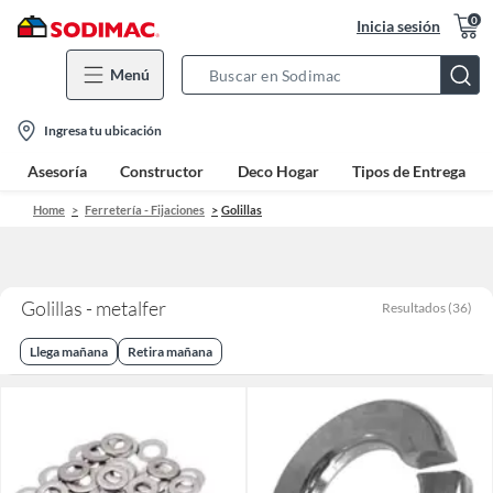
0
Inicia sesión
Menú
Search
Bar
location-
Ingresa tu ubicación
icon
Asesoría
Constructor
Deco Hogar
Tipos de Entrega
Home
Ferretería - Fijaciones
Golillas
Golillas - metalfer
Resultados
(
36
)
Llega mañana
Retira mañana