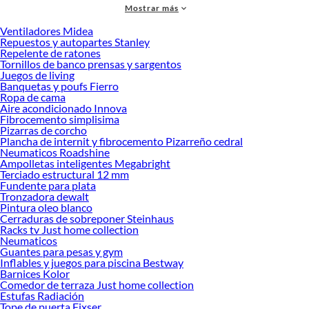
Mostrar más
accesorios de calidad que te ayudarán a crear un espacio más tú.
Ventiladores Midea
Desde remodelaciones hasta proyectos de decoración, estamos aquí para hacer
Repuestos y autopartes Stanley
tus ideas realidad. ¡Visítanos y encuentra todo lo que tenemos para ofrecerte en
Repelente de ratones
Golillas!
Tornillos de banco prensas y sargentos
Juegos de living
Explora la variedad de productos de Golillas en Sodimac
Banquetas y poufs Fierro
Ropa de cama
Herramientas, materiales y accesorios de calidad para tus proyectos y
Aire acondicionado Innova
renovación de espacios. ¡Visítanos y descubre todo lo que tenemos para
Fibrocemento simplisima
ofrecerte!
Pizarras de corcho
Plancha de internit y fibrocemento Pizarreño cedral
Encuentra una amplia variedad de productos de Golillas en Sodimac. Encuentra
Neumaticos Roadshine
todo lo necesario para tus proyectos de renovación y decoración. ¡Visítanos y
Ampolletas inteligentes Megabright
haz tus ideas realidad!
Terciado estructural 12 mm
Fundente para plata
Tronzadora dewalt
Pintura oleo blanco
Cerraduras de sobreponer Steinhaus
Racks tv Just home collection
Neumaticos
Guantes para pesas y gym
Inflables y juegos para piscina Bestway
Barnices Kolor
Comedor de terraza Just home collection
Estufas Radiación
Tope de puerta Fixser