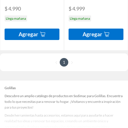
$ 4.990
$ 4.999
Llega mañana
Llega mañana
Agregar
Agregar
1
Golillas
Descubre un amplio catálogo de productos en Sodimac para Golillas. Encuentra
todo lo que necesitas para renovar tu hogar. ¡Visítanos y encuentra inspiración
para tus proyectos!
Desde herramientas hasta accesorios, estamos aquí para ayudarte a hacer
realidad tus ideas y renovar tus espacios, creando un ambiente único y
personalizado. Explora nuestra selección de herramientas, materiales y