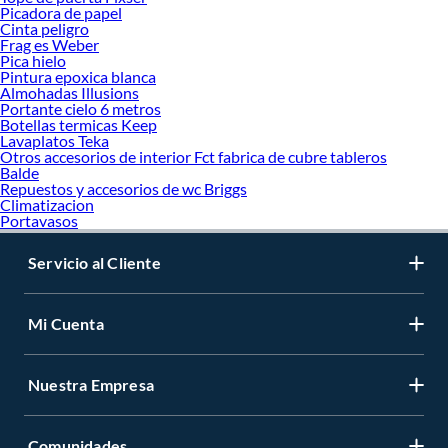
Picadora de papel
Cinta peligro
Frag es Weber
Pica hielo
Pintura epoxica blanca
Almohadas Illusions
Portante cielo 6 metros
Botellas termicas Keep
Lavaplatos Teka
Otros accesorios de interior Fct fabrica de cubre tableros
Balde
Repuestos y accesorios de wc Briggs
Climatizacion
Portavasos
Servicio al Cliente
Mi Cuenta
Nuestra Empresa
Comunidades