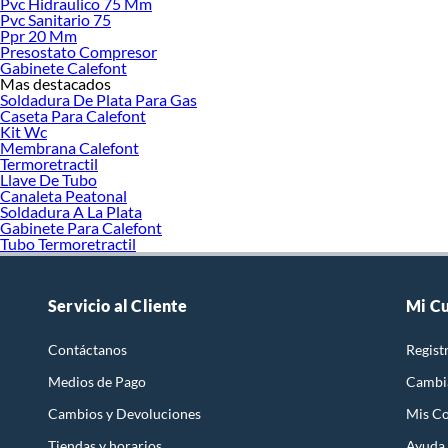
Pvc Hidraulico 75 Mm
Pvc Sanitario 75
Ppr 20 Mm
Presostato Compresor
Gabinete Calefont
Mas destacados
Soldadura De Plata Para Gas
Caseta Para Calefont
Kit Wc
Membrana Calefont
Termoretractil
Llave De Tubo
Canaleta Peatonal
Soldadura A La Plata
Gabinete Para Calefont
Tubo Termoretractil
Servicio al Cliente
Mi C
Contáctanos
Regist
Medios de Pago
Cambi
Cambios y Devoluciones
Mis C
Tiendas y horarios
Ayuda