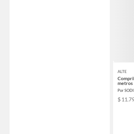
ALTE
Compri
metros
Por SOD
$ 11.7