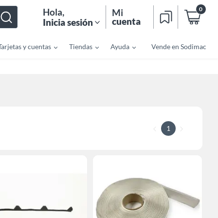
0
Hola
,
Mi
cuenta
Inicia sesión
Tarjetas y cuentas
Tiendas
Ayuda
Vende en Sodimac
1