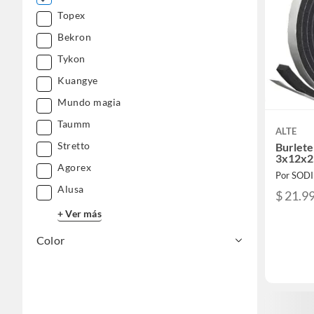
Topex
Bekron
Tykon
Kuangye
Mundo magia
Taumm
ALTE
Stretto
Burlet
3x12x2
Agorex
Por SOD
Alusa
$ 21.9
+ Ver más
Color