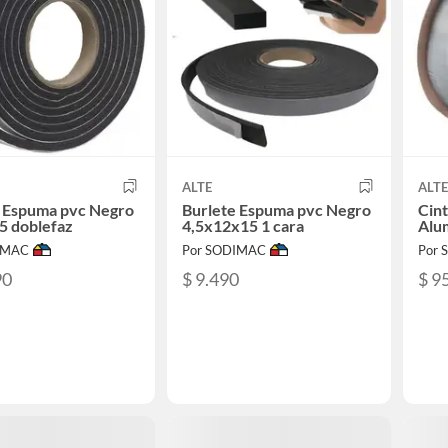
ALTE
ALTE
e Espuma pvc Negro
Burlete Espuma pvc Negro
Cint
5 doblefaz
4,5x12x15 1 cara
Alu
IMAC
Por SODIMAC
Por
90
$ 9.490
$ 9