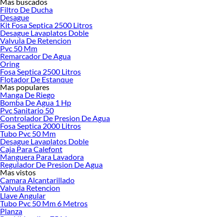
Mas buscados
ideas real
Filtro De Ducha
Desague
Kit Fosa Septica 2500 Litros
Desague Lavaplatos Doble
Valvula De Retencion
Pvc 50 Mm
Remarcador De Agua
Oring
Fosa Septica 2500 Litros
Flotador De Estanque
Mas populares
Manga De Riego
Bomba De Agua 1 Hp
Pvc Sanitario 50
Controlador De Presion De Agua
Fosa Septica 2000 Litros
Tubo Pvc 50 Mm
Desague Lavaplatos Doble
Caja Para Calefont
Manguera Para Lavadora
Regulador De Presion De Agua
Mas vistos
Camara Alcantarillado
Valvula Retencion
Llave Angular
Tubo Pvc 50 Mm 6 Metros
Planza