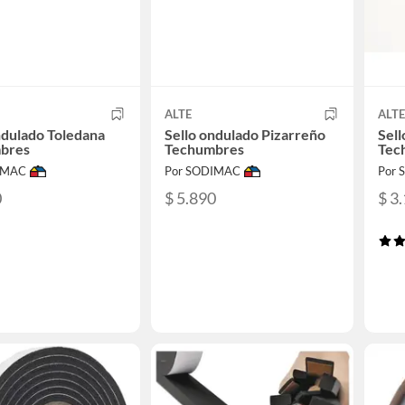
ALTE
ALTE
ndulado Toledana
Sello ondulado Pizarreño
Sell
bres
Techumbres
Tec
IMAC
Por SODIMAC
Por
0
$ 5.890
$ 3