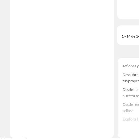
1 - 14 de 
Teflones y
Descubre u
tus proye
Desde her
nuestra se
Desde remo
sellos!
Explora l
Herramient
Encuentra 