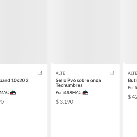
ALTE
ALTE
band 10x20 2
Sello Pv6 sobre onda
Buti
Techumbres
Por
IMAC
Por SODIMAC
$ 4
90
$ 3.190