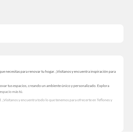
ue necesitas para renovar tu hogar. ¡Visítanos y encuentra inspiración para
novar tus espacios, creando un ambiente único y personalizado. Explora
 espacio más tú.
 ¡Visítanos y encuentra todo lo que tenemos para ofrecerte en Teflones y
Visítanos y descubre todo lo que tenemos para ofrecerte!
ecesario para tus proyectos de renovación y decoración. ¡Visítanos y haz tus