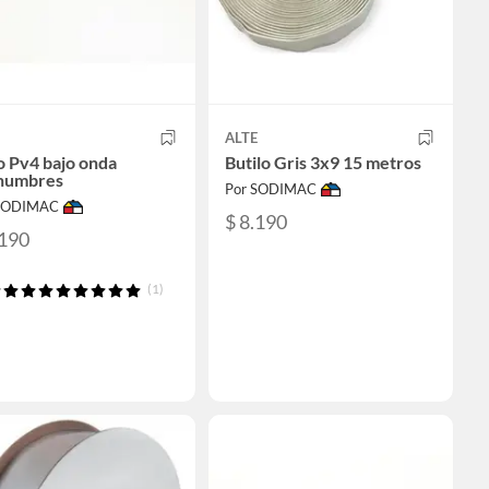
ALTE
o Pv4 bajo onda
Butilo Gris 3x9 15 metros
humbres
Por SODIMAC
 SODIMAC
$ 8.190
.190
(1)