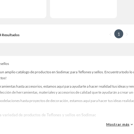
1
14 Resultados
 sellos
n amplio catálogo de productos en Sodimac para Teflones y sellos. Encuentra todo lo q
ctos!
ramientas hasta accesorios, estamos aquí para ayudarte a hacer realidad tus ideas y re
lección de herramientas, materiales y accesorios de calidad que te ayudarán a crear un
delaciones hasta proyectos de decoración, estamos aquí para hacer tus ideas realidad.
a variedad de productos de Teflones y sellos en Sodimac
as, materiales y accesorios de calidad para tus proyectos y renovación de espacios. ¡
Mostrar más
una amplia variedad de productos de Teflones y sellos en Sodimac. Encuentra todo lo n