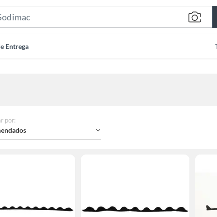
Search
Bar
de Entrega
r por
:
endados