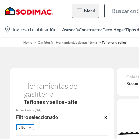
Menú
location-
Ingresa tu ubicación
Asesoría
Constructor
Deco Hogar
Tipos 
icon
Home
Gasfitería - Herramientas de gasfitería
Teflones y sellos
Ordena
Recom
Herramientas de
gasfitería
Teflones y sellos - alte
Resultados
(
14
)
Filtro seleccionado
alte