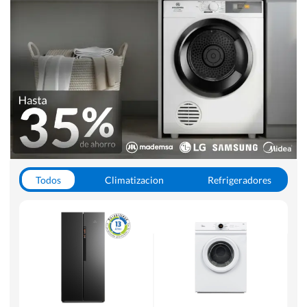
Todos
Climatizacion
Refrigeradores
Lavado y Secado
Cocinas
Aspiradoras
Hornos y Microondas
Otros