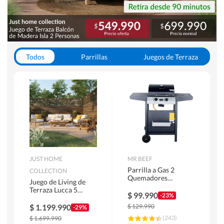
Todos
Parrillas
Juegos de Terraza
Toldos
JUST HOME
MR BEEF
Parrilla a Gas 2
COLLECTION
Quemadores
Juego de Living de
Bandejas Laterales
Terraza Lucca 5
$
99.990
-23%
Personas Natural
$
1.199.990
$
129.990
-29%
(
243
)
$
1.699.990