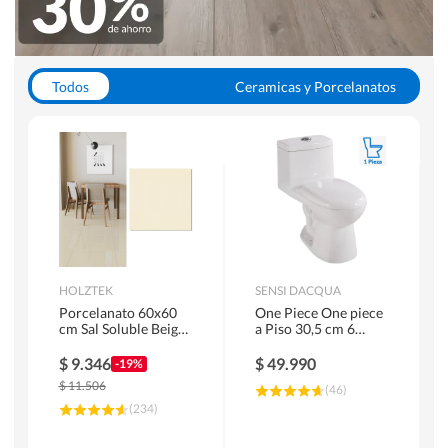
Todos
Ceramicas y Porcelanatos
Calefont y Termos
Pisos Vinilicos
WC y Sanitarios
Pisos Flotantes y Laminados
Pinturas
Duchas y Mamparas
HOLZTEK
SENSI DACQUA
Porcelanato 60x60
One Piece One piece
cm Sal Soluble Beige
a Piso 30,5 cm 6
1.44 m2
Litros Riva Blanco
$
9.346
$
49.990
-19%
$
11.506
(
46
)
(
234
)