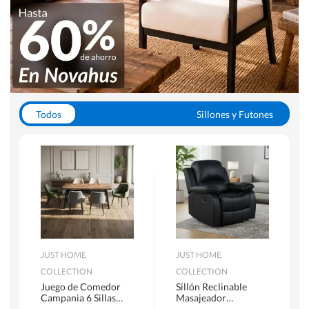
Todos
Sillones y Futones
Juegos de Comedor
Lamparas
Closets
Escritorios y Sillas PC
Racks y Muebles TV
Alfombras
JUST HOME
JUST HOME
COLLECTION
COLLECTION
Juego de Comedor
Sillón Reclinable
Campania 6 Sillas
Masajeador
Mesa Rectangular
Calentador 1 cuerpo