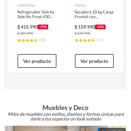
MADEMSA
MIDEA
Refrigerador Side by
Secadora 10 kg Carga
Side No Frost 430
Frontal con
Litros Negro
Evacuación Blanco
MAS430B
MD100A100/W2
$
415.990
$
159.990
-29%
-33%
$
589.990
$
239.990
(
108
)
(
275
)
Ver producto
Ver producto
Muebles y Deco
Miles de muebles con estilos, diseños y formas únicas para
darle a tus espacios un look soñado