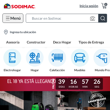
0
Inicia sesión
Menú
Search
Bar
location-
Ingresa tu ubicación
icon
Asesoría
Constructor
Deco Hogar
Tipos de Entrega
Electrohogar
Hogar
Calefacción
Muebles
Mundo Pro
39
16
57
23
EL 18 YA ESTÁ LLEGANDO
DÍAS
HORAS
MIN
SEG