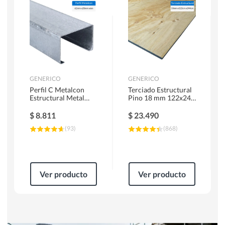
Herramientas Manuales
Sierras Circulares
GENERICO
GENERICO
Perfil C Metalcon
Terciado Estructural
Estructural Metal
Pino 18 mm 122x244
62x20x0.85 mm 6 m
cm
$
8.811
$
23.490
(
93
)
(
868
)
Ver producto
Ver producto