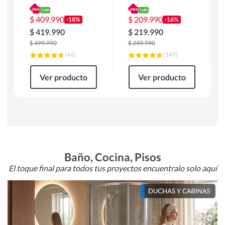
180 x 90 x 76 cm
Atlanta 91x101x94
Café
cm Negro
$
409.990
$
209.990
-18%
-16%
$
419.990
$
219.990
$
499.990
$
249.990
(
46
)
(
149
)
Ver producto
Ver producto
Baño, Cocina, Pisos
El toque final para todos tus proyectos encuentralo solo aquí