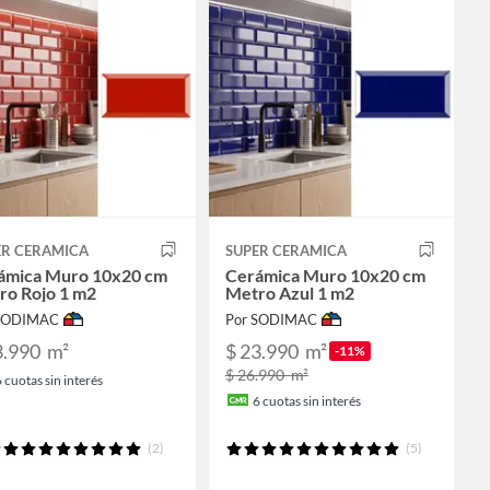
ER CERAMICA
SUPER CERAMICA
ámica Muro 10x20 cm
Cerámica Muro 10x20 cm
ro Rojo 1 m2
Metro Azul 1 m2
 SODIMAC
Por SODIMAC
3.990
m²
$ 23.990
m²
-11%
$ 26.990
m²
6
cuotas sin interés
6
cuotas sin interés
(2)
(5)