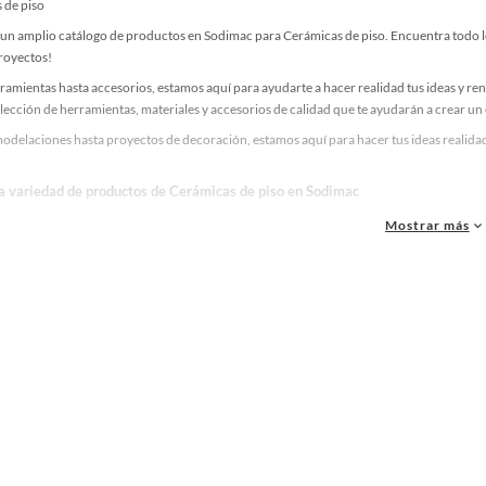
 de piso
un amplio catálogo de productos en Sodimac para Cerámicas de piso. Encuentra todo lo 
proyectos!
ramientas hasta accesorios, estamos aquí para ayudarte a hacer realidad tus ideas y re
lección de herramientas, materiales y accesorios de calidad que te ayudarán a crear un
odelaciones hasta proyectos de decoración, estamos aquí para hacer tus ideas realidad
la variedad de productos de Cerámicas de piso en Sodimac
as, materiales y accesorios de calidad para tus proyectos y renovación de espacios. ¡
Mostrar más
 una amplia variedad de productos de Cerámicas de piso en Sodimac. Encuentra todo lo
realidad!