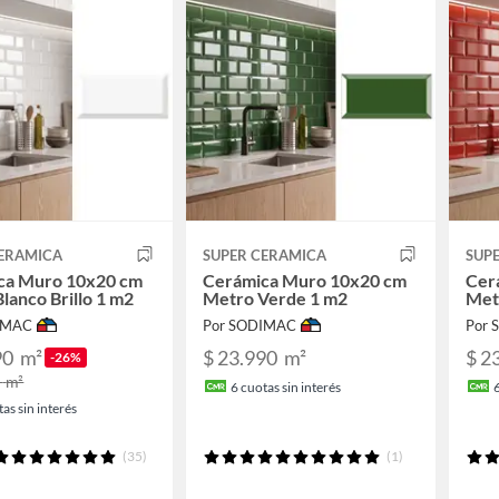
CERAMICA
SUPER CERAMICA
SUP
ca Muro 10x20 cm
Cerámica Muro 10x20 cm
Cer
lanco Brillo 1 m2
Metro Verde 1 m2
Met
IMAC
Por SODIMAC
Por
90
m²
$ 23.990
m²
$ 2
-26%
0
m²
6
cuotas sin interés
as sin interés
(35)
(1)