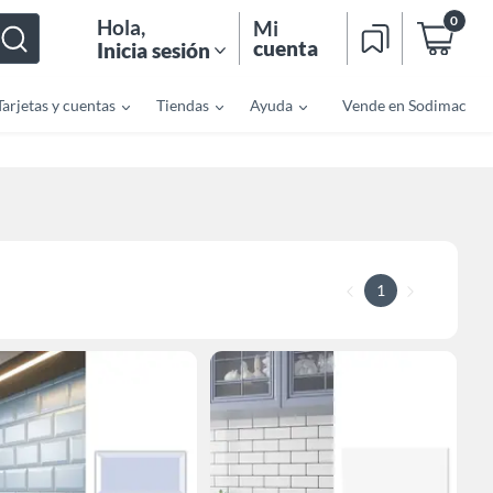
0
Hola
,
Mi
cuenta
Inicia sesión
Tarjetas y cuentas
Tiendas
Ayuda
Vende en Sodimac
1