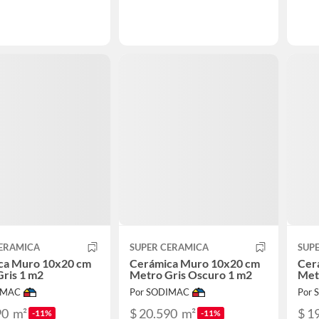
CERAMICA
SUPER CERAMICA
SUP
ca Muro 10x20 cm
Cerámica Muro 10x20 cm
Cer
ris 1 m2
Metro Gris Oscuro 1 m2
Met
IMAC
Por SODIMAC
Por
90
m²
$ 20.590
m²
$ 1
-11%
-11%