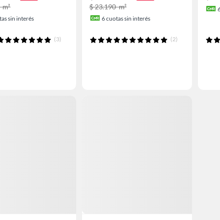
0
m²
$ 23.190
m²
as sin interés
6
cuotas sin interés
(3)
(2)