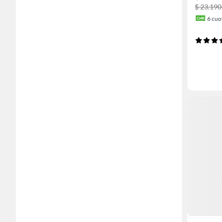
$ 23.19
6
cuot