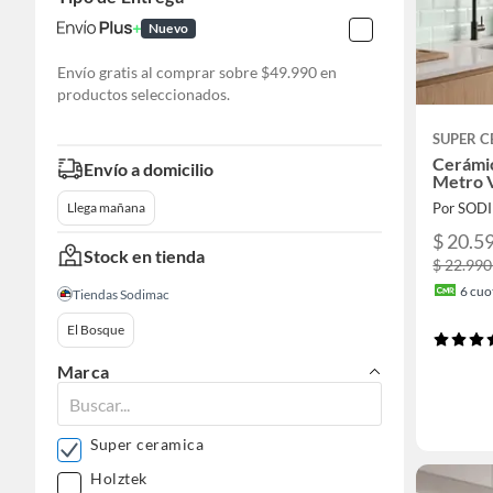
Nuevo
Envío gratis al comprar sobre $49.990 en
productos seleccionados.
SUPER 
Cerámi
Envío a domicilio
Metro 
Por SOD
Llega mañana
$ 20.5
Stock en tienda
$ 22.99
6
cuot
Tiendas Sodimac
El Bosque
Marca
Super ceramica
Holztek