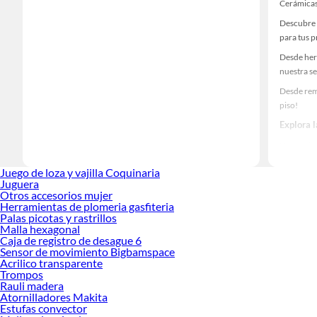
Cerámicas
Descubre 
para tus 
Desde her
nuestra se
Desde rem
piso!
Explora 
Herramient
Encuentra
Juego de loza y vajilla Coquinaria
tus ideas 
Juguera
Otros accesorios mujer
Herramientas de plomeria gasfiteria
Palas picotas y rastrillos
Malla hexagonal
Caja de registro de desague 6
Sensor de movimiento Bigbamspace
Acrilico transparente
Trompos
Rauli madera
Atornilladores Makita
Estufas convector