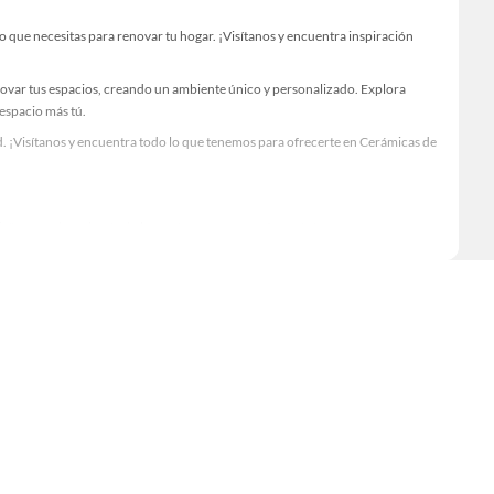
que necesitas para renovar tu hogar. ¡Visítanos y encuentra inspiración
novar tus espacios, creando un ambiente único y personalizado. Explora
 espacio más tú.
. ¡Visítanos y encuentra todo lo que tenemos para ofrecerte en Cerámicas de
Visítanos y descubre todo lo que tenemos para ofrecerte!
 necesario para tus proyectos de renovación y decoración. ¡Visítanos y haz