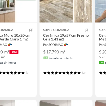
CERAMICA
SUPER CERAMICA
SUP
ca Muro 10x20 cm
Cerámica 19x57 cm Fresno
Cer
Verde Claro 1 m2
Gris 1.41 m2
Met
IMAC
Por SODIMAC
Por
90
m²
$ 17.790
m²
$ 2
-10%
0
m²
$ 23
6
cuotas sin interés
as sin interés
(5)
(2)