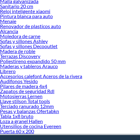
Malla galvanizada
Sanitario 20 cm
Reloj inteligente xiaomi
Pintura blanca para auto
Menaje
Renovador de plasticos auto
Alcancia
Moledora de carne
Sofas y sillones Ashley
Sofas y sillones Decooutlet
Madera de roble
Terrazas Discovery
Poliestireno expandido 50 mm
Maderas y tableros Arauco
Librero
Accesorios calefont Aceros de la rivera
Audifonos Yesido
Pilares de madera 4x4
Zapatos de seguridad Rdl
Motosierras Lernen
Llave stilson Total tools
Terciado ranurado 12mm
Pesas y balanzas Ofertabkn
Tabla 1x8 bruto
Loza a granel Hallen
Utensilios de cocina Evereen
Puerta 60 x 200