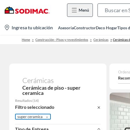
Menú
location-
Ingresa tu ubicación
Asesoría
Constructor
Deco Hogar
Tipos 
icon
Home
Construcción - Pisos y revestimientos
Cerámicas
Cerámicas d
Ordena
Recom
Cerámicas
Cerámicas de piso - super
ceramica
Resultados
(
14
)
Filtro seleccionado
super ceramica
Tipo de Entrega