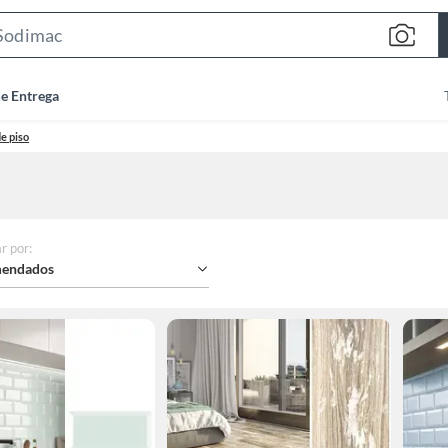
Search
Bar
de Entrega
e piso
r por
:
endados