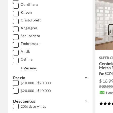
Cordillera
Klipen
Cristofoletti
Angelgres
San lorenzo
Embramaco
Antik
SUPER 
Celima
Cerámi
Metro B
+ Ver más
Por SOD
Precio
$ 16.9
$10.000 - $20.000
$ 22.99
$20.000 - $40.000
6
cuot
Descuentos
20% dcto y más