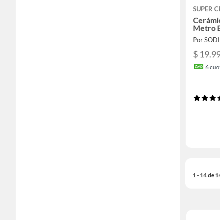
SUPER 
Cerámi
Metro 
Por SOD
$ 19.9
6
cuot
1 - 14 de 