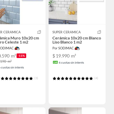
ER CERAMICA
SUPER CERAMICA
ámica Muro 10x20 cm
Cerámica 10x20 cm Blanco
ro Celeste 1 m2
Liso Blanco 1 m2
 SODIMAC
Por SODIMAC
0.590
m²
$ 19.990
m²
-11%
.190
m²
6
cuotas sin interés
6
cuotas sin interés
(3)
(4)