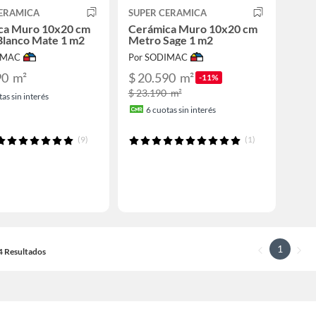
CERAMICA
SUPER CERAMICA
ca Muro 10x20 cm
Cerámica Muro 10x20 cm
Blanco Mate 1 m2
Metro Sage 1 m2
IMAC
Por SODIMAC
90
m²
$ 20.590
m²
-11%
$ 23.190
m²
as sin interés
6
cuotas sin interés
(9)
(1)
1
14 Resultados