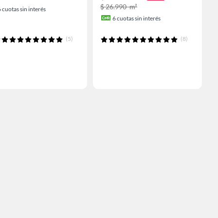
$ 26.990
m²
6
cuotas sin interés
6
cuotas sin interés
(5)
(8)