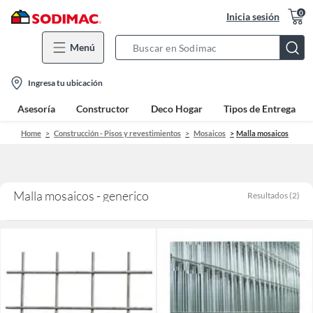
0
Inicia sesión
Menú
Search
Bar
location-
Ingresa tu ubicación
icon
Asesoría
Constructor
Deco Hogar
Tipos de Entrega
Home
Construcción - Pisos y revestimientos
Mosaicos
Malla mosaicos
Malla mosaicos - generico
Resultados
(
2
)