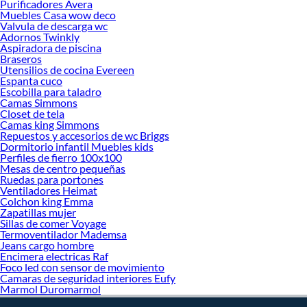
¡Visítanos y haz tus ideas realidad!
Purificadores Avera
Muebles Casa wow deco
Valvula de descarga wc
Adornos Twinkly
Aspiradora de piscina
Braseros
Utensilios de cocina Evereen
Espanta cuco
Escobilla para taladro
Camas Simmons
Closet de tela
Camas king Simmons
Repuestos y accesorios de wc Briggs
Dormitorio infantil Muebles kids
Perfiles de fierro 100x100
Mesas de centro pequeñas
Ruedas para portones
Ventiladores Heimat
Colchon king Emma
Zapatillas mujer
Sillas de comer Voyage
Termoventilador Mademsa
Jeans cargo hombre
Encimera electricas Raf
Foco led con sensor de movimiento
Camaras de seguridad interiores Eufy
Marmol Duromarmol