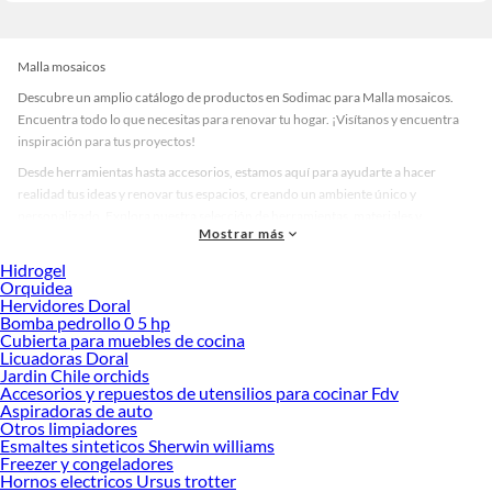
Malla mosaicos
Descubre un amplio catálogo de productos en Sodimac para Malla mosaicos.
Encuentra todo lo que necesitas para renovar tu hogar. ¡Visítanos y encuentra
inspiración para tus proyectos!
Desde herramientas hasta accesorios, estamos aquí para ayudarte a hacer
realidad tus ideas y renovar tus espacios, creando un ambiente único y
personalizado. Explora nuestra selección de herramientas, materiales y
Mostrar más
accesorios de calidad que te ayudarán a crear un espacio más tú.
Hidrogel
Desde remodelaciones hasta proyectos de decoración, estamos aquí para hacer
Orquidea
tus ideas realidad. ¡Visítanos y encuentra todo lo que tenemos para ofrecerte en
Hervidores Doral
Malla mosaicos!
Bomba pedrollo 0 5 hp
Cubierta para muebles de cocina
Explora la variedad de productos de Malla mosaicos en Sodimac
Licuadoras Doral
Jardin Chile orchids
Herramientas, materiales y accesorios de calidad para tus proyectos y
Accesorios y repuestos de utensilios para cocinar Fdv
renovación de espacios. ¡Visítanos y descubre todo lo que tenemos para
Aspiradoras de auto
ofrecerte!
Otros limpiadores
Esmaltes sinteticos Sherwin williams
Encuentra una amplia variedad de productos de Malla mosaicos en Sodimac.
Freezer y congeladores
Encuentra todo lo necesario para tus proyectos de renovación y decoración.
Hornos electricos Ursus trotter