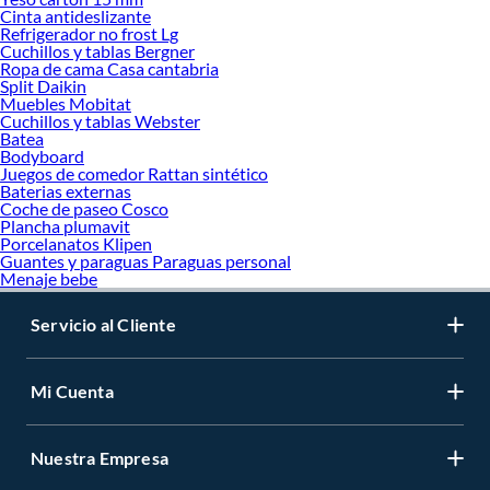
Cinta antideslizante
Refrigerador no frost Lg
Cuchillos y tablas Bergner
Ropa de cama Casa cantabria
Split Daikin
Muebles Mobitat
Cuchillos y tablas Webster
Batea
Bodyboard
Juegos de comedor Rattan sintético
Baterias externas
Coche de paseo Cosco
Plancha plumavit
Porcelanatos Klipen
Guantes y paraguas Paraguas personal
Menaje bebe
Servicio al Cliente
Mi Cuenta
Nuestra Empresa