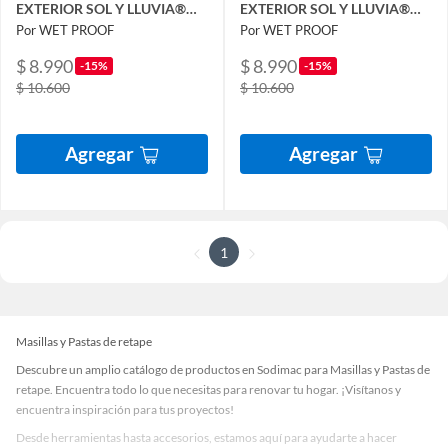
EXTERIOR SOL Y LLUVIA®
EXTERIOR SOL Y LLUVIA®
SIENA 1-2 KG
OLIVA 1-2 KG
Por WET PROOF
Por WET PROOF
$ 8.990
$ 8.990
-15%
-15%
$ 10.600
$ 10.600
Agregar
Agregar
1
Masillas y Pastas de retape
Descubre un amplio catálogo de productos en Sodimac para Masillas y Pastas de
retape. Encuentra todo lo que necesitas para renovar tu hogar. ¡Visítanos y
encuentra inspiración para tus proyectos!
Desde herramientas hasta accesorios, estamos aquí para ayudarte a hacer