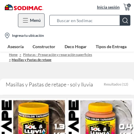
0
Inicia sesión
Menú
Search
Bar
location-
Ingresa tu ubicación
icon
Asesoría
Constructor
Deco Hogar
Tipos de Entrega
Home
Pinturas - Preparación y reparación superficies
Masillas y Pastas de retape
Masillas y Pastas de retape - sol y lluvia
Resultados
(
12
)