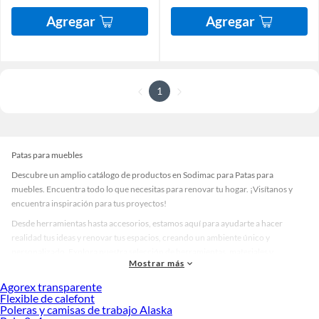
Agregar
Agregar
1
Patas para muebles
Descubre un amplio catálogo de productos en Sodimac para Patas para
muebles. Encuentra todo lo que necesitas para renovar tu hogar. ¡Visítanos y
encuentra inspiración para tus proyectos!
Desde herramientas hasta accesorios, estamos aquí para ayudarte a hacer
realidad tus ideas y renovar tus espacios, creando un ambiente único y
personalizado. Explora nuestra selección de herramientas, materiales y
Mostrar más
accesorios de calidad que te ayudarán a crear un espacio más tú.
Agorex transparente
Desde remodelaciones hasta proyectos de decoración, estamos aquí para hacer
Flexible de calefont
tus ideas realidad. ¡Visítanos y encuentra todo lo que tenemos para ofrecerte en
Poleras y camisas de trabajo Alaska
Patas para muebles!