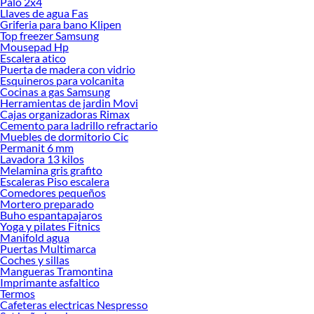
Palo 2x4
Llaves de agua Fas
Explora la variedad de productos de Patas para muebles en Sodimac
Griferia para bano Klipen
Top freezer Samsung
Herramientas, materiales y accesorios de calidad para tus proyectos y
Mousepad Hp
renovación de espacios. ¡Visítanos y descubre todo lo que tenemos para
Escalera atico
ofrecerte!
Puerta de madera con vidrio
Esquineros para volcanita
Encuentra una amplia variedad de productos de Patas para muebles en Sodimac.
Cocinas a gas Samsung
Encuentra todo lo necesario para tus proyectos de renovación y decoración.
Herramientas de jardin Movi
¡Visítanos y haz tus ideas realidad!
Cajas organizadoras Rimax
Cemento para ladrillo refractario
Muebles de dormitorio Cic
Permanit 6 mm
Lavadora 13 kilos
Melamina gris grafito
Escaleras Piso escalera
Comedores pequeños
Mortero preparado
Buho espantapajaros
Yoga y pilates Fitnics
Manifold agua
Puertas Multimarca
Coches y sillas
Mangueras Tramontina
Imprimante asfaltico
Termos
Cafeteras electricas Nespresso