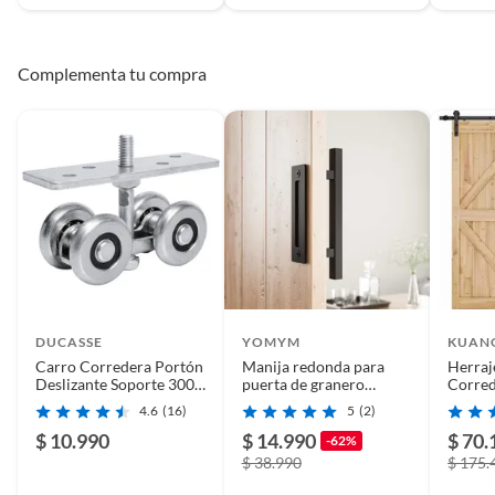
Complementa tu compra
DUCASSE
YOMYM
KUAN
Carro Corredera Portón
Manija redonda para
Herraj
Deslizante Soporte 300
puerta de granero
Corred
Kg Uso Riel U300
americana - manija
Graner
4.6
(16)
5
(2)
cuadrada 046
$ 10.990
$ 14.990
$ 70.
-62%
$ 38.990
$ 175.