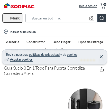
0
Inicia sesión
Menú
S
e
l
a
Ingresa tu ubicación
o
r
Asesoría
Constructor
Deco Hogar
Tipos de Entrega
c
c
a
h
Home
Ferretería - Cerraduras y quincallería
t
Revisa nuestras
políticas de privacidad
y
de
cookies
B
Quincallería para Puertas y Ventanas
C
Aceptar cookies
5 (1)
e
ATURE
i
a
r
o
r
r
Guía Suelo 8 En 1 Tope Para Puerta Corrediza
a
n
Corredera Acero
r
-
i
c
o
n