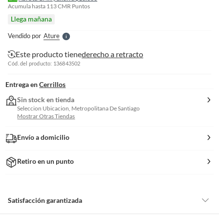
e
Acumula hasta
113
CMR Puntos
l
Llega mañana
l
e
Vendido por
Ature
S
Este producto tiene
derecho a retracto
Cód. del producto: 136843502
Entrega en
Cerrillos
Sin stock en tienda
Seleccion Ubicacion, Metropolitana De Santiago
Mostrar Otras Tiendas
Envío a domicilio
Retiro en un punto
Satisfacción garantizada
Por ley, tienes hasta
10 días para devolver un producto
si te arrepientes