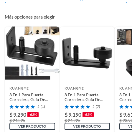
Más opciones para elegir
KUANGYE
KUANGYE
KUAN
8 En 1 Para Puerta
8 En 1 Para Puerta
8 En 1
Corredera, Guía De
Corredera, Guía De
Corred
Suelo Para Puerta
Suelo Para Puerta
Suelo 
5
(1)
5
(7)
$ 9.290
$ 9.190
$ 9.6
-62%
-62%
$ 24.225
$ 24.225
$ 23.9
VER PRODUCTO
VER PRODUCTO
V