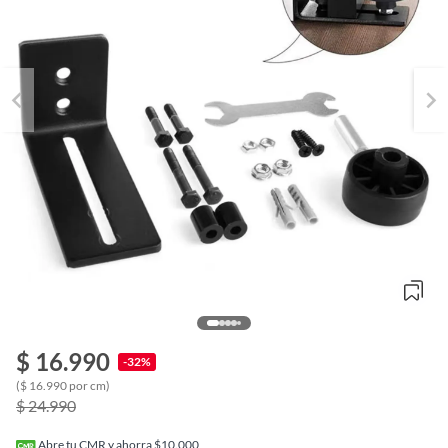
$ 16.990
-32%
o
($ 16.990 por cm)
f
$ 24.990
n
I
r
Abre tu CMR y ahorra $10.000