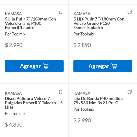
KAMASA
KAMASA
5 Lija Pulir 7´´/180mm Con
5 Lija Pulir 7´´/180mm Con
Velcro Grano P100
Velcro Grano P120
Esmeril/taladro
Esmeril/taladro
Por Toolmix
Por Toolmix
$ 2.990
$ 2.890
Agregar
Agregar
KAMASA
KAMASA
Disco Pulidora Velcro 7
Lija De Banda P40 medida
Pulgadas Esmeril Y Taladro + 5
75x533 Mm 3x21 PuLG
Lijas
Por Toolmix
Por Toolmix
$ 2.990
$ 4.890