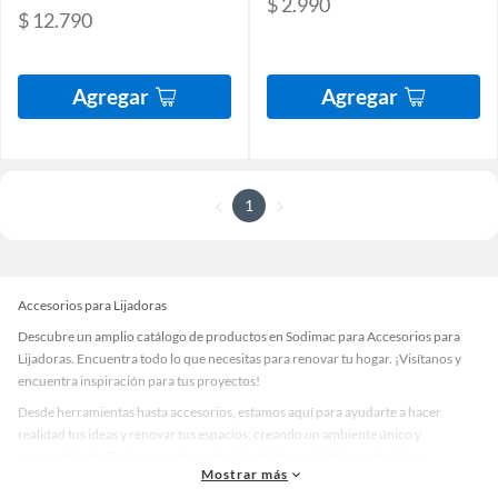
$ 2.990
$ 12.790
Agregar
Agregar
1
Accesorios para Lijadoras
Descubre un amplio catálogo de productos en Sodimac para Accesorios para
Lijadoras. Encuentra todo lo que necesitas para renovar tu hogar. ¡Visítanos y
encuentra inspiración para tus proyectos!
Desde herramientas hasta accesorios, estamos aquí para ayudarte a hacer
realidad tus ideas y renovar tus espacios, creando un ambiente único y
personalizado. Explora nuestra selección de herramientas, materiales y
Mostrar más
accesorios de calidad que te ayudarán a crear un espacio más tú.