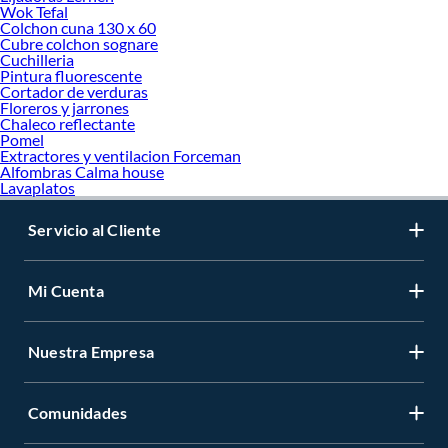
Wok Tefal
Colchon cuna 130 x 60
Cubre colchon sognare
Cuchilleria
Pintura fluorescente
Cortador de verduras
Floreros y jarrones
Chaleco reflectante
Pomel
Extractores y ventilacion Forceman
Alfombras Calma house
Lavaplatos
Servicio al Cliente
Mi Cuenta
Nuestra Empresa
Comunidades