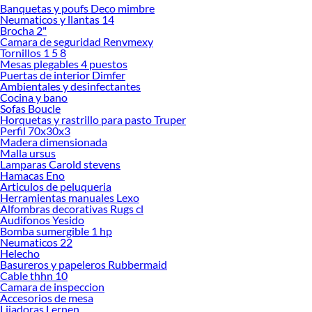
Banquetas y poufs Deco mimbre
Desde remodelaciones hasta proyectos de decoración, estamos aquí para hacer
Neumaticos y llantas 14
tus ideas realidad. ¡Visítanos y encuentra todo lo que tenemos para ofrecerte en
Brocha 2"
Accesorios para Lijadoras!
Camara de seguridad Renvmexy
Tornillos 1 5 8
Explora la variedad de productos de Accesorios para Lijadoras en
Mesas plegables 4 puestos
Sodimac
Puertas de interior Dimfer
Ambientales y desinfectantes
Herramientas, materiales y accesorios de calidad para tus proyectos y
Cocina y bano
renovación de espacios. ¡Visítanos y descubre todo lo que tenemos para
Sofas Boucle
ofrecerte!
Horquetas y rastrillo para pasto Truper
Perfil 70x30x3
Encuentra una amplia variedad de productos de Accesorios para Lijadoras en
Madera dimensionada
Sodimac. Encuentra todo lo necesario para tus proyectos de renovación y
Malla ursus
Lamparas Carold stevens
decoración. ¡Visítanos y haz tus ideas realidad!
Hamacas Eno
Articulos de peluqueria
Herramientas manuales Lexo
Alfombras decorativas Rugs cl
Audifonos Yesido
Bomba sumergible 1 hp
Neumaticos 22
Helecho
Basureros y papeleros Rubbermaid
Cable thhn 10
Camara de inspeccion
Accesorios de mesa
Lijadoras Lernen