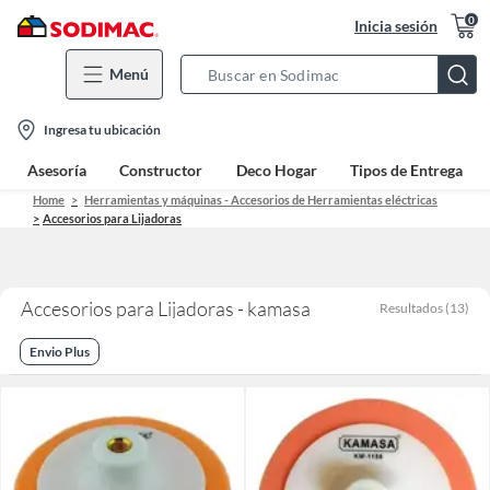
0
Inicia sesión
Menú
Search
Bar
location-
Ingresa tu ubicación
icon
Asesoría
Constructor
Deco Hogar
Tipos de Entrega
Home
Herramientas y máquinas - Accesorios de Herramientas eléctricas
Accesorios para Lijadoras
Accesorios para Lijadoras - kamasa
Resultados
(
13
)
Envio Plus