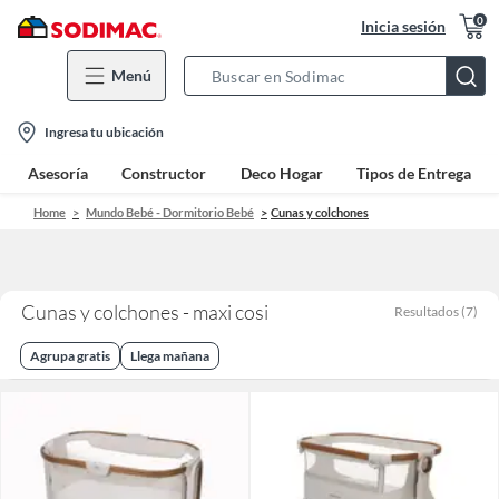
0
Inicia sesión
Menú
Search
Bar
location-
Ingresa tu ubicación
icon
Asesoría
Constructor
Deco Hogar
Tipos de Entrega
Home
Mundo Bebé - Dormitorio Bebé
Cunas y colchones
Cunas y colchones - maxi cosi
Resultados
(
7
)
Agrupa gratis
Llega mañana