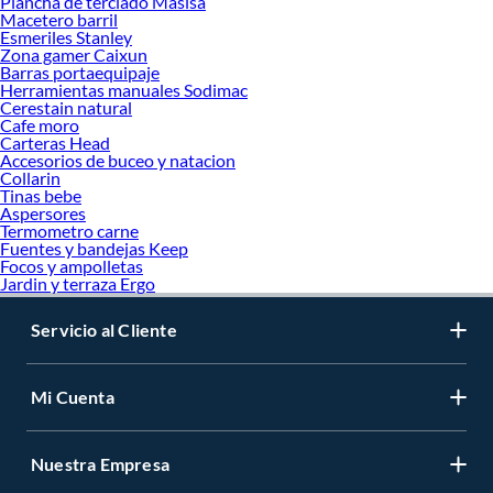
Plancha de terciado Masisa
Macetero barril
Esmeriles Stanley
Zona gamer Caixun
Barras portaequipaje
Herramientas manuales Sodimac
Cerestain natural
Cafe moro
Carteras Head
Accesorios de buceo y natacion
Collarin
Tinas bebe
Aspersores
Termometro carne
Fuentes y bandejas Keep
Focos y ampolletas
Jardin y terraza Ergo
Servicio al Cliente
Mi Cuenta
Nuestra Empresa